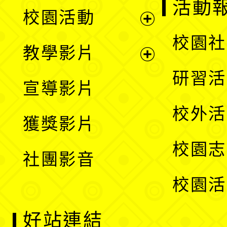
展
活動
校園活動
開
展
校園社
教學影片
選
開
展
研習活
宣導影片
單
選
開
校外活
獲獎影片
單
選
校園志
社團影音
單
校園活
好站連結