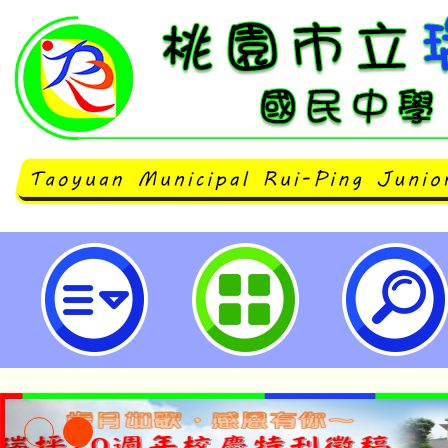
neilrpjhstyc網站設計者：徐嘉裕 N