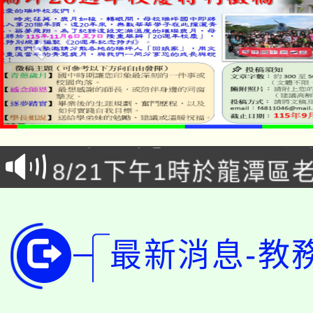
「本色祭」8/29、30
8/21下午1時於龍潭區
場熱烈登場!
YOUNG桃局內行報名
徵才活動。
8月14至27日，桃園
局官網。
最新消息-教
115年桃園市運動會8/1
開!
桃園市低收入戶享有免
田徑場及游泳池舉行。