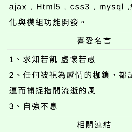
ajax , Html5 , css3 , mysq
化與模組功能開發。
喜愛名言
1、求知若飢 虛懷若愚
2、任何被視為感情的枷鎖，都
運而捕捉指間流逝的風
3、自強不息
相關連結