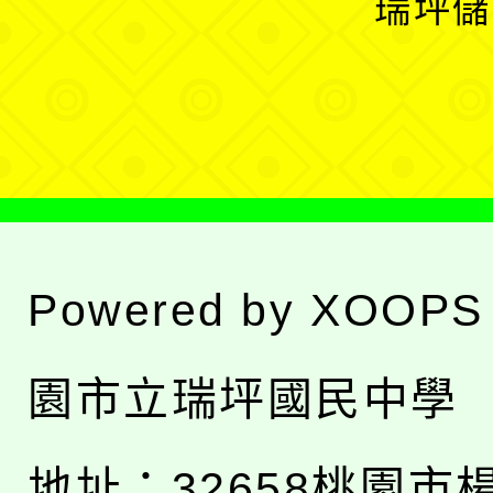
瑞坪儲
單
選
單
Powered by
XOOPS
園市立瑞坪國民中學
地址：
32658桃園市