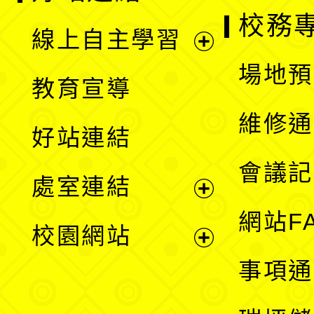
校務
線上自主學習
展
場地預
教育宣導
開
維修通
好站連結
選
會議記
處室連結
單
展
網站F
校園網站
開
展
事項通
選
開