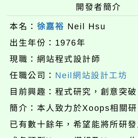
開發者簡介
大園自造教育及科技中心
視費優惠，中低收入戶
大溪自造教育及科技中心
本名：
徐嘉裕
Neil Hsu
份教師增能研習
半價優惠，詳情可洽有
淨零綠生活教案入校路
份教師研習
出生年份：1976年
者。
115年食農教育專業人
會
現職：網站程式設計師
「本色祭」8/29、30
程
任職公司：
Neil網站設計工坊
8/21下午1時於龍潭區
場熱烈登場!
目前興趣：程式研究，創意突破
YOUNG桃局內行報名
徵才活動。
簡介：本人致力於Xoops相關
8月14至27日，桃園
局官網。
已有數十餘年，希望能將所研發
115年桃園市運動會8/1
開!