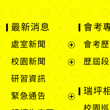
最新消息
會考
處室新聞
會考歷
展
校園新聞
歷屆段
開
展
研習資訊
選
開
瑞坪
緊急通告
單
選
展
校園巡