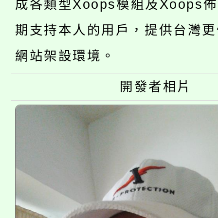
成各類型Xoops模組及Xoops
桃園市低收入戶享有免
田徑場及游泳池舉行。
期支持本人的用戶，提供台灣更
大園自造教育及科技中心
視費優惠，中低收入戶
網站架設環境。
大溪自造教育及科技中心
份教師增能研習
半價優惠，詳情可洽有
開發者相片
淨零綠生活教案入校路
份教師研習
者。
115年食農教育專業人
會
程