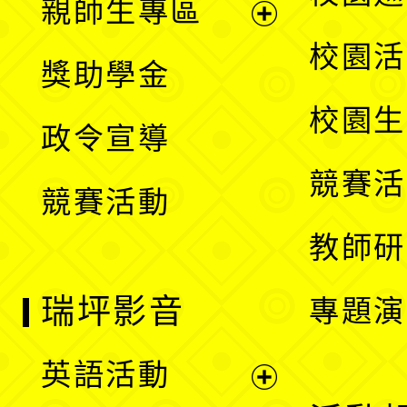
親師生專區
單
開
展
校園活
獎助學金
選
開
校園生
政令宣導
單
選
競賽活
競賽活動
單
教師研
瑞坪影音
專題演
英語活動