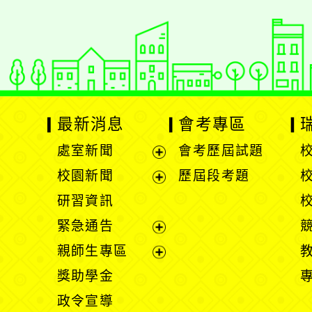
最新消息
會考專區
處室新聞
會考歷屆試題
展
校園新聞
歷屆段考題
開
展
研習資訊
選
開
緊急通告
單
選
展
親師生專區
單
開
展
獎助學金
選
開
政令宣導
單
選