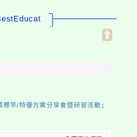
tEducat
開
啟
上
方
區
塊
認證獎標竿/特優方案分享會暨研習活動」