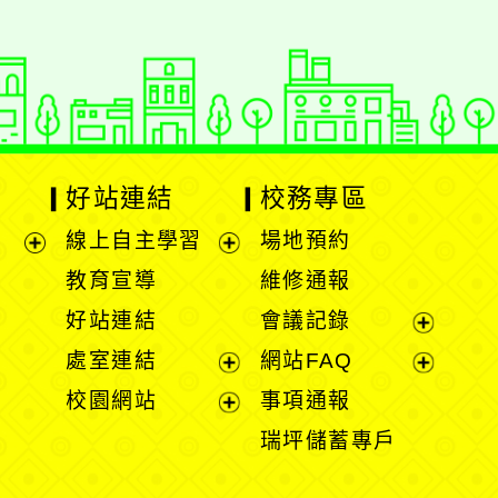
好站連結
校務專區
線上自主學習
場地預約
展
展
教育宣導
維修通報
開
開
好站連結
會議記錄
選
選
展
處室連結
網站FAQ
單
單
開
展
展
校園網站
事項通報
選
開
開
展
瑞坪儲蓄專戶
單
選
選
開
單
單
選