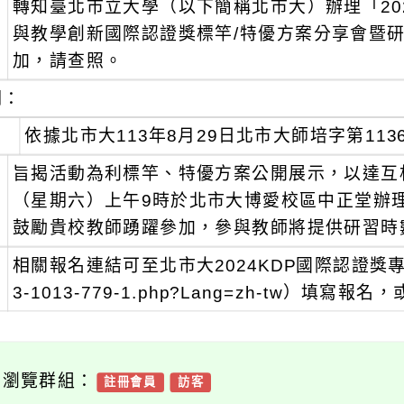
轉知臺北市立大學（以下簡稱北市大）辦理「2024Be
：
與教學創新國際認證獎標竿/特優方案分享會暨
加，請查照。
明：
、
依據北市大113年8月29日北市大師培字第1136
、
旨揭活動為利標竿、特優方案公開展示，以達互相
（星期六）上午9時於北市大博愛校區中正堂辦
鼓勵貴校教師踴躍參加，參與教師將提供研習時
、
相關報名連結可至北市大2024KDP國際認證獎專區（https:
3-1013-779-1.php?Lang=zh-tw）填
可瀏覽群組：
註冊會員
訪客