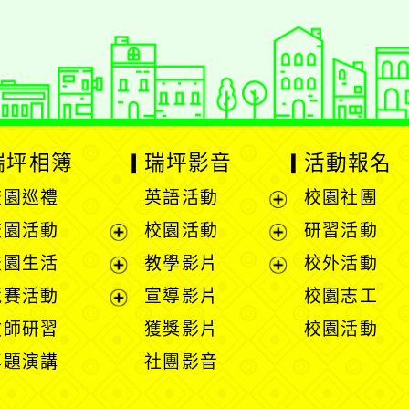
瑞坪相簿
瑞坪影音
活動報名
校園巡禮
英語活動
校園社團
展
校園活動
校園活動
研習活動
開
展
展
校園生活
教學影片
校外活動
選
開
開
展
展
競賽活動
宣導影片
校園志工
單
選
選
開
開
展
教師研習
獲獎影片
校園活動
單
單
選
選
開
專題演講
社團影音
單
單
選
單