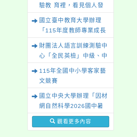
驗教 育裡，看見個人發
展的可能性」
國立臺中教育大學辦理
「115年度教師專業成長
研習—「夢的N次方」實
財團法人語言訓練測驗中
踐家論壇（中區臺中
心「全民英檢」中級、中
場）」
高級測驗
115年全國中小學客家藝
文競賽
國立中央大學辦理「因材
網自然科學2026國中暑
期課程」
觀看更多內容