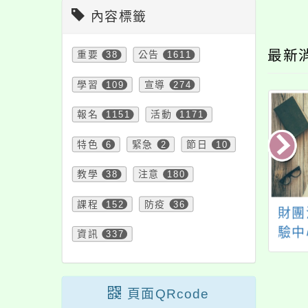
內容標籤
最新
重要
38
公告
1611
學習
109
宣導
274
報名
1151
活動
1171
特色
6
緊急
2
節日
10
教學
38
注意
180
課程
152
防疫
36
24新北市NTSRL自
國立臺灣師範大學執
財團
學習國際論壇暨分
行教育部國民及學前
驗中
資訊
337
享會
教育署委辦「多元評
驗-
量導入探究的議題式
與主題式教學教案」
頁面QRcode