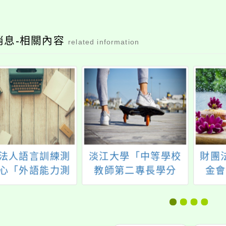
消息-相關內容
related information
法人語言訓練測
淡江大學「中等學校
財團
心「外語能力測
教師第二專長學分
金會
基礎級（FLPT-
班」
Basic）」