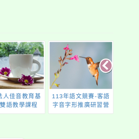
法人佳音教育基
113年語文競賽-客語
115
雙語教學課程
字音字形推廣研習營
生科
趣－