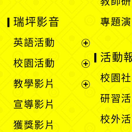
教師研
瑞坪影音
專題演
英語活動
展
活動
校園活動
開
展
校園社
教學影片
選
開
展
研習活
宣導影片
單
選
開
校外活
獲獎影片
單
選