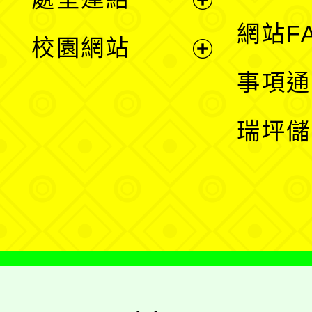
單
展
網站F
校園網站
開
展
事項通
選
開
瑞坪儲
單
選
單