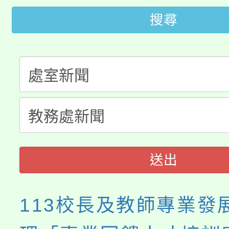
大園自造教育及科技中心
視費優惠，中低收入戶
搜尋
大溪自造教育及科技中心
份教師增能研習
半價優惠，詳情可洽有
淨零綠生活教案入校路
份教師研習
者。
115年食農教育專業人
會
程
送出
113校長及教師專業發