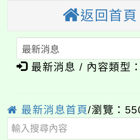
大溪自造教育及科技中心
份教師增能研習
半價優惠，詳情可洽有
返回首頁
淨零綠生活教案入校路
份教師研習
者。
115年食農教育專業人
會
「本色祭」8/29、30
程
8/21下午1時於龍潭區
最新消息 / 內容類型
場熱烈登場!
YOUNG桃局內行報名
徵才活動。
8月14至27日，桃園
局官網。
最新消息首頁
/瀏覽：55
115年桃園市運動會8/1
開!
桃園市低收入戶享有免
田徑場及游泳池舉行。