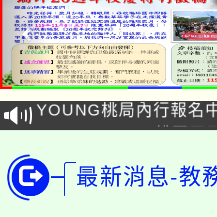
「本色祭」8/29、30
8/21下午1時於龍潭區
場熱烈登場!
YOUNG桃局內行報名
徵才活動。
8月14至27日，桃園
局官網。
115年桃園市運動會8/1
開!
最新消息-教
桃園市低收入戶享有免
田徑場及游泳池舉行。
大園自造教育及科技中心
視費優惠，中低收入戶