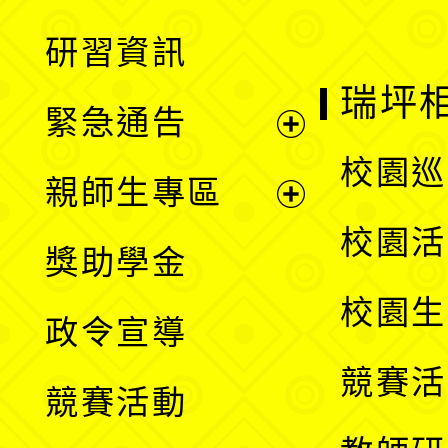
開
展
研習資訊
選
開
瑞坪
緊急通告
單
選
展
校園巡
親師生專區
單
開
展
校園活
獎助學金
選
開
校園生
政令宣導
單
選
競賽活
競賽活動
單