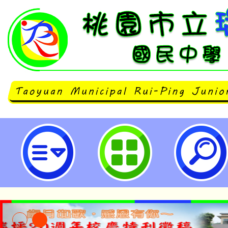
neilrpjhstyc網站設計者：徐嘉裕 N