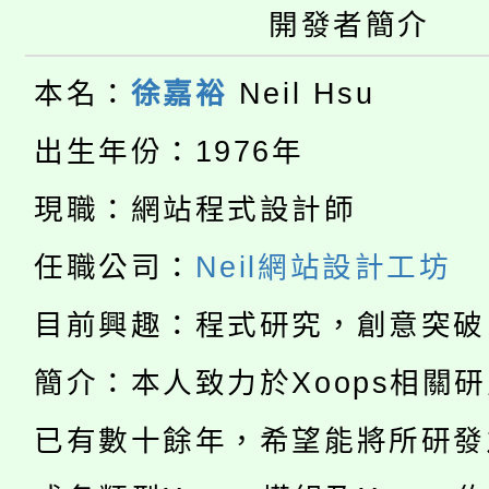
開發者簡介
大園自造教育及科技中心
視費優惠，中低收入戶
大溪自造教育及科技中心
份教師增能研習
本名：
徐嘉裕
Neil Hsu
半價優惠，詳情可洽有
淨零綠生活教案入校路
份教師研習
出生年份：1976年
者。
115年食農教育專業人
會
現職：網站程式設計師
「本色祭」8/29、30
程
任職公司：
Neil網站設計工坊
8/21下午1時於龍潭區
場熱烈登場!
目前興趣：程式研究，創意突破
YOUNG桃局內行報名
徵才活動。
簡介：本人致力於Xoops相關
8月14至27日，桃園
局官網。
已有數十餘年，希望能將所研發
115年桃園市運動會8/1
開!