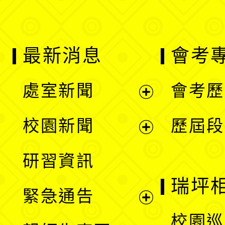
最新消息
會考
處室新聞
會考歷
展
校園新聞
歷屆段
開
展
研習資訊
選
開
瑞坪
緊急通告
單
選
展
校園巡