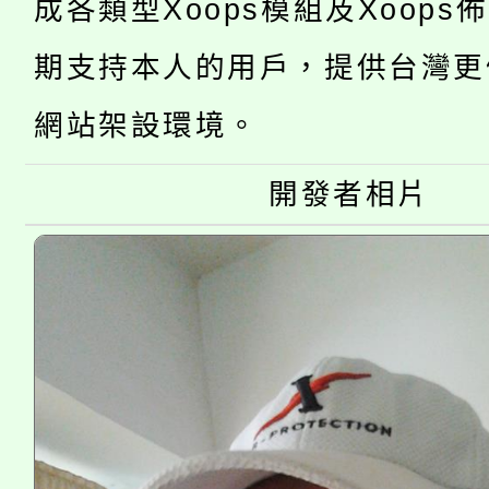
成各類型Xoops模組及Xoops
桃園市低收入戶享有免
田徑場及游泳池舉行。
期支持本人的用戶，提供台灣更
大園自造教育及科技中心
視費優惠，中低收入戶
網站架設環境。
大溪自造教育及科技中心
份教師增能研習
半價優惠，詳情可洽有
開發者相片
淨零綠生活教案入校路
份教師研習
者。
115年食農教育專業人
會
程