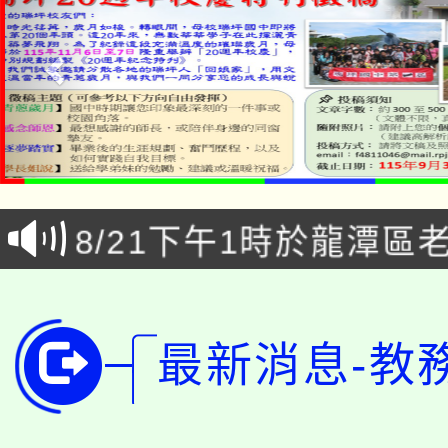
「本色祭」8/29、30
8/21下午1時於龍潭區
場熱烈登場!
YOUNG桃局內行報名
徵才活動。
8月14至27日，桃園
局官網。
最新消息-教
115年桃園市運動會8/1
開!
桃園市低收入戶享有免
田徑場及游泳池舉行。