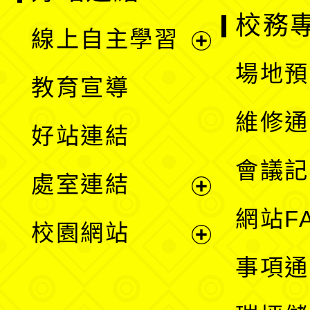
校務
線上自主學習
展
場地預
教育宣導
開
維修通
好站連結
選
會議記
處室連結
單
展
網站F
校園網站
開
展
事項通
選
開