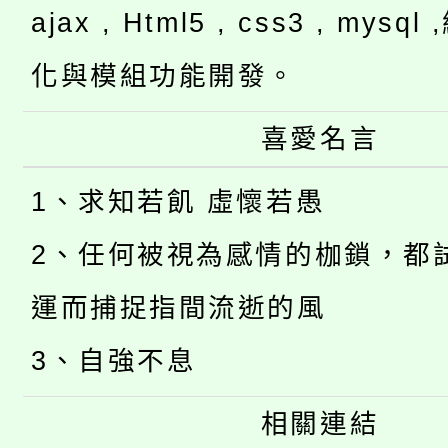
ajax , Html5 , css3 , mysq
化與模組功能開發。
喜愛名言
1、求知若飢 虛懷若愚
2、任何被視為感情的枷鎖，都
運而捕捉指間流逝的風
3、自強不息
相關連結