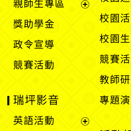
親師生專區
單
開
展
校園活
獎助學金
選
開
校園生
政令宣導
單
選
競賽活
競賽活動
單
教師研
瑞坪影音
專題演
英語活動