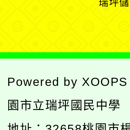
瑞坪儲
單
選
單
Powered by
XOOPS
園市立瑞坪國民中學
地址：
32658桃園市