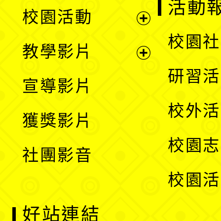
展
活動
校園活動
開
展
校園社
教學影片
選
開
展
研習活
宣導影片
單
選
開
校外活
獲獎影片
單
選
校園志
社團影音
單
校園活
好站連結