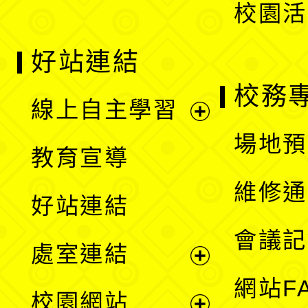
校園活
好站連結
校務
線上自主學習
展
場地預
教育宣導
開
維修通
好站連結
選
會議記
處室連結
單
展
網站F
校園網站