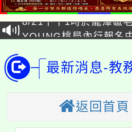
「本色祭」8/29、30
8/21下午1時於龍潭區
場熱烈登場!
YOUNG桃局內行報名
徵才活動。
8月14至27日，桃園
局官網。
115年桃園市運動會8/1
開!
最新消息-教
桃園市低收入戶享有免
田徑場及游泳池舉行。
大園自造教育及科技中心
視費優惠，中低收入戶
大溪自造教育及科技中心
返回首頁
份教師增能研習
半價優惠，詳情可洽有
淨零綠生活教案入校路
份教師研習
者。