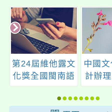
質
第24屆維他露文
中國文
業
化獎全國閩南語
計辦理
坊
答喙鼓比賽
等學校
進修第