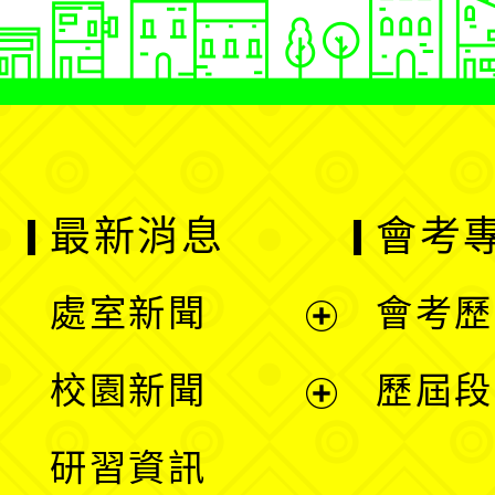
最新消息
會考
處室新聞
會考歷
展
校園新聞
歷屆段
開
展
研習資訊
選