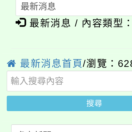
115年食農教育專業人
會
「本色祭」8/29、30
程
最新消息 / 內容類型
8/21下午1時於龍潭區
場熱烈登場!
YOUNG桃局內行報名
徵才活動。
8月14至27日，桃園
局官網。
最新消息首頁
/瀏覽：62
115年桃園市運動會8/1
開!
桃園市低收入戶享有免
田徑場及游泳池舉行。
搜尋
大園自造教育及科技中心
視費優惠，中低收入戶
大溪自造教育及科技中心
份教師增能研習
半價優惠，詳情可洽有