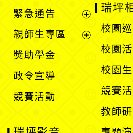
開
瑞坪
緊急通告
單
選
展
校園巡
親師生專區
單
開
展
校園活
獎助學金
選
開
校園生
政令宣導
單
選
競賽活
競賽活動
單
教師研
瑞坪影音
專題演