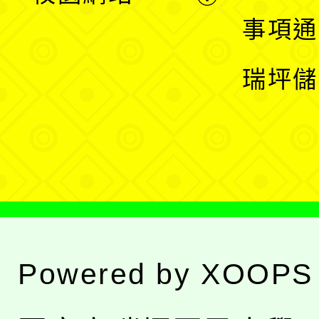
開
展
事項通
選
開
瑞坪儲
單
選
單
Powered by
XOOPS