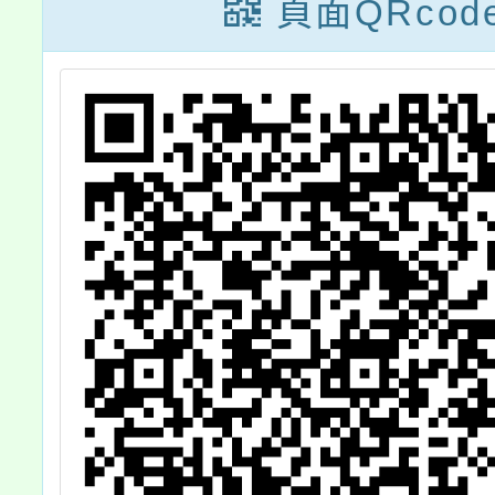
分班綜
頁面QRcod
域－家
費班