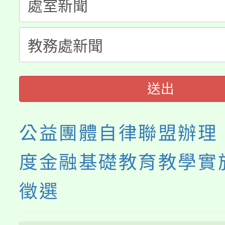
淨零綠生活教案入校路
份教師研習
者。
115年食農教育專業人
會
程
送出
公益團體自律聯盟辦理「
度金融基礎教育教學實
徵選