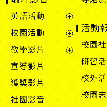
英語活動
展
活動
校園活動
開
展
校園社
教學影片
選
開
展
研習活
宣導影片
單
選
開
校外活
獲獎影片
單
選
校園志
社團影音
單