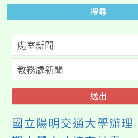
大園自造教育及科技中心
視費優惠，中低收入戶
搜尋
大溪自造教育及科技中心
份教師增能研習
半價優惠，詳情可洽有
淨零綠生活教案入校路
份教師研習
者。
115年食農教育專業人
會
程
送出
國立陽明交通大學辦理