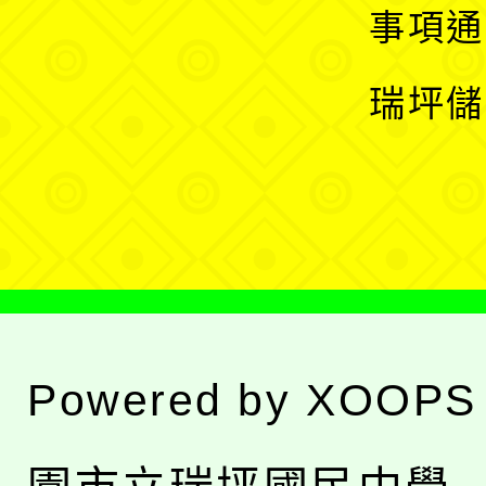
開
展
事項通
選
開
瑞坪儲
單
選
單
Powered by
XOOPS