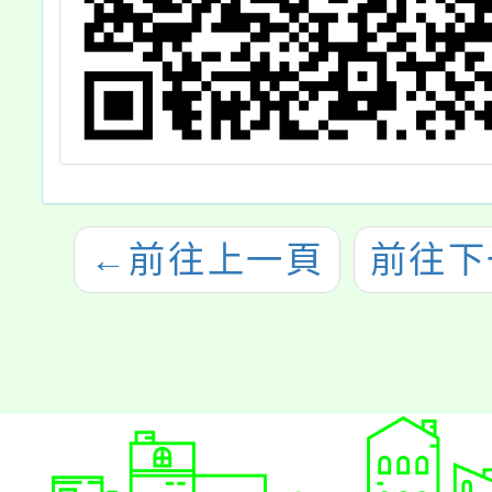
←
前往上一頁
前往下