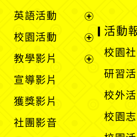
英語活動
展
活動
校園活動
開
展
校園社
教學影片
選
開
展
研習活
宣導影片
單
選
開
校外活
獲獎影片
單
選
校園志
社團影音
單