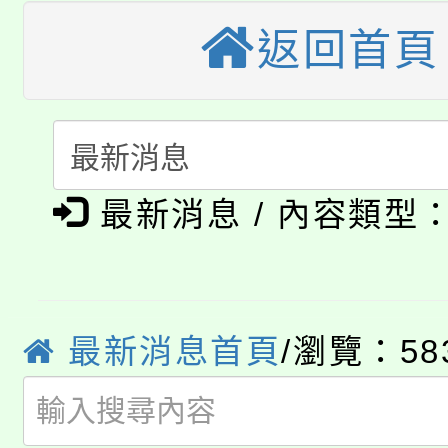
大溪自造教育及科技中心
份教師增能研習
半價優惠，詳情可洽有
返回首頁
淨零綠生活教案入校路
份教師研習
者。
115年食農教育專業人
會
「本色祭」8/29、30
程
最新消息 / 內容類型
8/21下午1時於龍潭區
場熱烈登場!
YOUNG桃局內行報名
徵才活動。
8月14至27日，桃園
局官網。
最新消息首頁
/瀏覽：58
115年桃園市運動會8/1
開!
桃園市低收入戶享有免
田徑場及游泳池舉行。