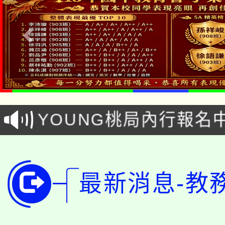
「本色祭」8/29、30
8/21下午1時於龍潭區
場熱烈登場!
YOUNG桃局內行報名
徵才活動。
8月14至27日，桃園
局官網。
115年桃園市運動會8/1
開!
最新消息-教
桃園市低收入戶享有免
田徑場及游泳池舉行。
大園自造教育及科技中心
視費優惠，中低收入戶