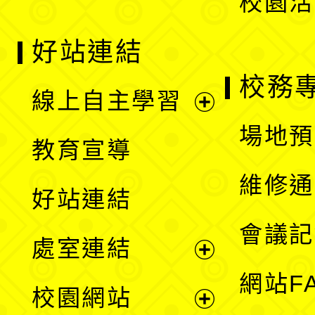
校園活
好站連結
校務
線上自主學習
展
場地預
教育宣導
開
維修通
好站連結
選
會議記
處室連結
單
展
網站F
校園網站