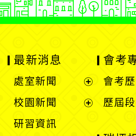
最新消息
會考
處室新聞
會考歷
展
校園新聞
歷屆段
開
展
研習資訊
選
開