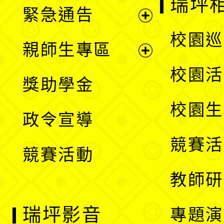
瑞坪
緊急通告
單
選
展
校園巡
親師生專區
單
開
展
校園活
獎助學金
選
開
校園生
政令宣導
單
選
競賽活
競賽活動
單
教師研
瑞坪影音
專題演