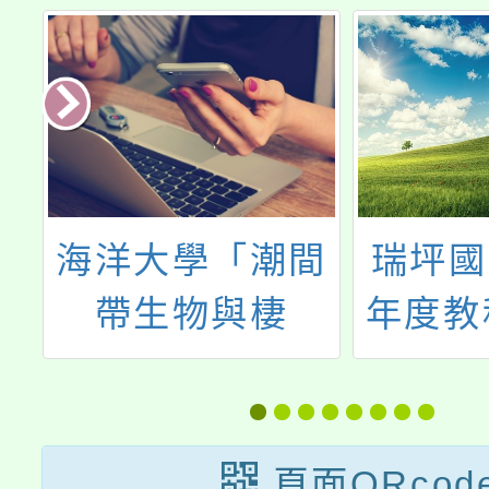
間
瑞坪國中113學
國家教
年度教科書版本
辦理「2
與
教育國
洋
」
頁面QRcod