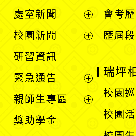
處室新聞
會考歷
展
校園新聞
歷屆段
開
展
研習資訊
選
開
瑞坪
緊急通告
單
選
展
校園巡
親師生專區
單
開
展
校園活
獎助學金
選
開
校園生