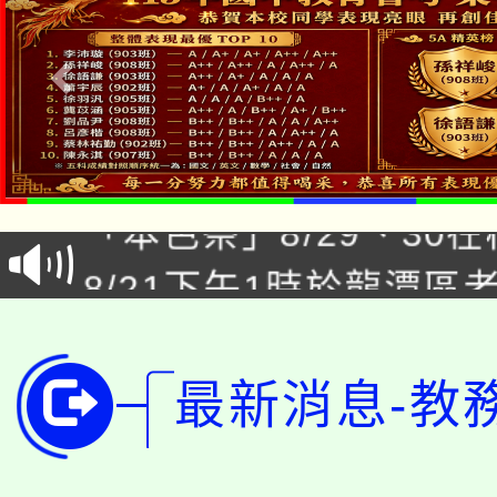
公告本校115學年度第1
「本色祭」8/29、30
代理(課)教師甄選結果
8/21下午1時於龍潭區
場熱烈登場!
告(尚有缺額)
YOUNG桃局內行報名
徵才活動。
8月14至27日，桃園
局官網。
最新消息-教
115年桃園市運動會8/1
開!
桃園市低收入戶享有免