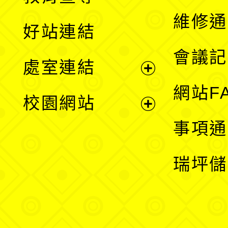
開
維修通
好站連結
選
會議記
處室連結
單
展
網站F
校園網站
開
展
事項通
選
開
瑞坪儲
單
選
單