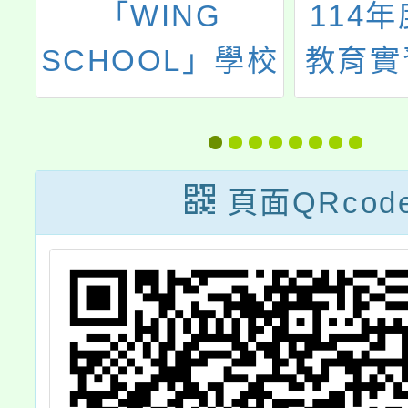
園
「WING
114
師
SCHOOL」學校
教育實
簡介及學校法人
臺系統
熊本壺溪學園暑
會(教
期活動
承辦
頁面QRcod