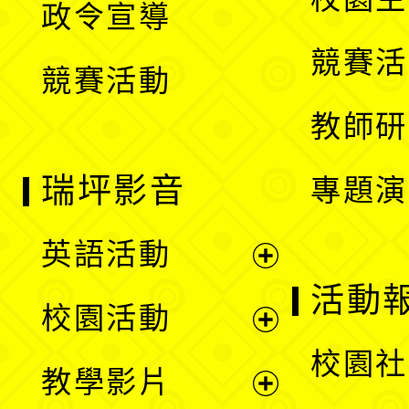
政令宣導
單
選
競賽活
競賽活動
單
教師研
瑞坪影音
專題演
英語活動
展
活動
校園活動
開
展
校園社
教學影片
選