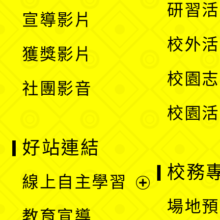
開
展
研習活
宣導影片
單
選
開
校外活
獲獎影片
單
選
校園志
社團影音
單
校園活
好站連結
校務
線上自主學習
展
場地預
教育宣導