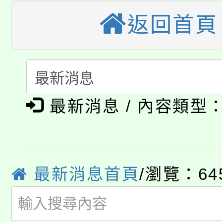
田徑場及游泳池舉行。
返回首頁
大園自造教育及科技中心
視費優惠，中低收入戶
大溪自造教育及科技中心
份教師增能研習
半價優惠，詳情可洽有
淨零綠生活教案入校路
份教師研習
者。
公告本校115學年度第1
會
最新消息 / 內容類型
「本色祭」8/29、30
代理(課)教師甄選結果
8/21下午1時於龍潭區
場熱烈登場!
告(尚有缺額)
YOUNG桃局內行報名
最新消息首頁
/瀏覽：64
徵才活動。
8月14至27日，桃園
局官網。
115年桃園市運動會8/1