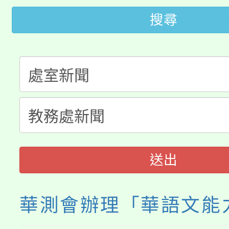
開!
搜尋
桃園市低收入戶享有免
田徑場及游泳池舉行。
大園自造教育及科技中心
視費優惠，中低收入戶
大溪自造教育及科技中心
份教師增能研習
半價優惠，詳情可洽有
淨零綠生活教案入校路
份教師研習
者。
會
送出
華測會辦理「華語文能