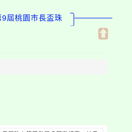
第9屆桃園市長盃珠
開
啟
上
方
區
塊