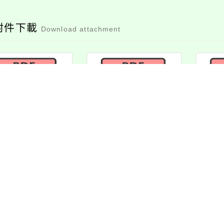
附件下載
Download attachment
attach1
attach2
桃園
協會
市長
檔案下載
檔案下載
消息-相關內容
related information