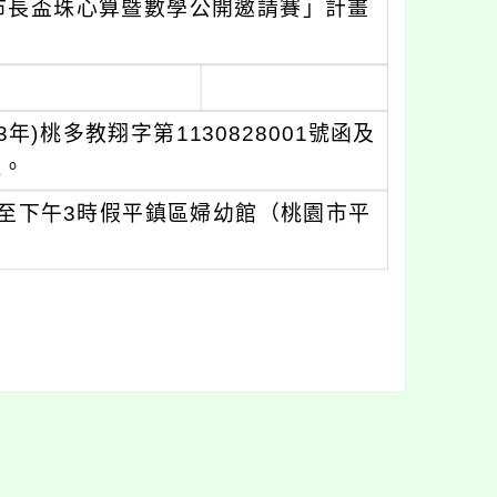
市長盃珠心算暨數學公開邀請賽」計畫
年)桃多教翔字第1130828001號函及
理。
時至下午3時假平鎮區婦幼館（桃園市平