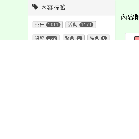
內容標籤
內容
公告
1611
活動
1171
課程
152
緊急
2
特色
6
資訊
337
防疫
36
注意
180
節日
10
教學
38
學習
109
宣導
274
報名
1151
重要
38
頁面QRcode
最新