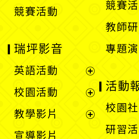
競賽活
競賽活動
單
教師研
瑞坪影音
專題演
英語活動
展
活動
校園活動
開
展
校園社
教學影片
選
開
展
研習活
宣導影片
單