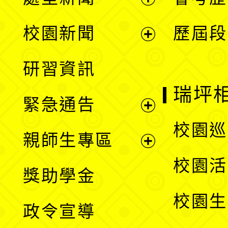
展
校園新聞
歷屆段
開
展
研習資訊
選
開
瑞坪
緊急通告
單
選
展
校園巡
親師生專區
單
開
展
校園活
獎助學金
選
開
校園生
政令宣導
單
選