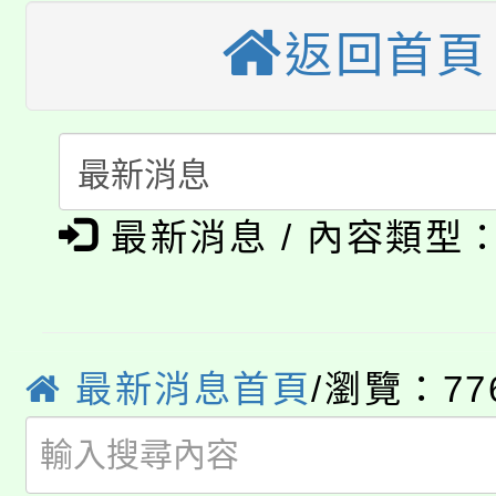
大溪自造教育及科技中心
份教師增能研習
返回首頁
半價優惠，詳情可洽有
淨零綠生活教案入校路
份教師研習
者。
115年食農教育專業人
會
「本色祭」8/29、30
程
最新消息 / 內容類型
8/21下午1時於龍潭區
場熱烈登場!
YOUNG桃局內行報名
徵才活動。
8月14至27日，桃園
局官網。
最新消息首頁
/瀏覽：77
115年桃園市運動會8/1
開!
桃園市低收入戶享有免
田徑場及游泳池舉行。