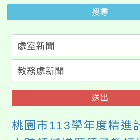
大園自造教育及科技中心
視費優惠，中低收入戶
搜尋
大溪自造教育及科技中心
份教師增能研習
半價優惠，詳情可洽有
淨零綠生活教案入校路
份教師研習
者。
115年食農教育專業人
會
程
送出
桃園市113學年度精進