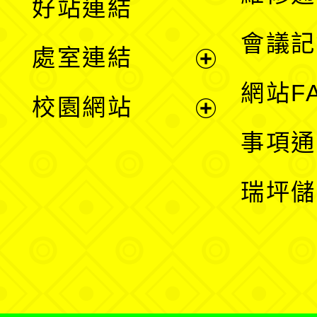
好站連結
選
會議記
處室連結
單
展
網站F
校園網站
開
展
事項通
選
開
瑞坪儲
單
選
單