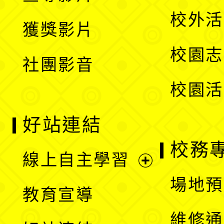
選
開
校外活
獲獎影片
單
選
校園志
社團影音
單
校園活
好站連結
校務
線上自主學習
展
場地預
教育宣導
開
維修通