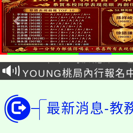
「本色祭」8/29、30
8/21下午1時於龍潭區
場熱烈登場!
YOUNG桃局內行報名
徵才活動。
8月14至27日，桃園
局官網。
115年桃園市運動會8/1
開!
最新消息-教
桃園市低收入戶享有免
田徑場及游泳池舉行。
大園自造教育及科技中心
視費優惠，中低收入戶