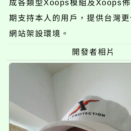
桃園市115學年度學生
車」活動
成各類型Xoops模組及Xoops
公告本校115學年度第
生本土語及新住民語歌
期支持本人的用戶，提供台灣更
公告本校115學年度第
代理(課)教師甄選結果(
網站架設環境。
轉知中國文化大學推廣
代理(課)教師甄選結果(
開發者相片
《TA101》溝通分析
程，歡迎學生輔導中心
心理、諮商輔導、社會
系所師生報名參加。