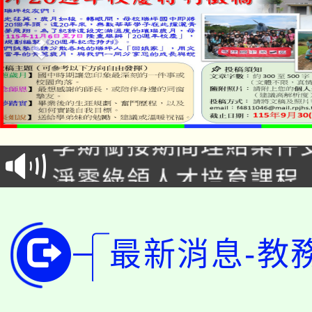
淨零綠生活教案入校路
115年食農教育專業人
會
學期銜接期間理賠案件
程
淨零綠領人才培育課程
學籍身 分審查程序及
公告本校115學年度第1
版
「2026金融保險知識
代理(課)教師甄選結果(
最新消息-教
桃園市115學年度學生
車」活動