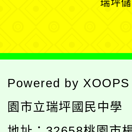
瑞坪儲
單
選
單
Powered by
XOOPS
園市立瑞坪國民中學
地址：
32658桃園市