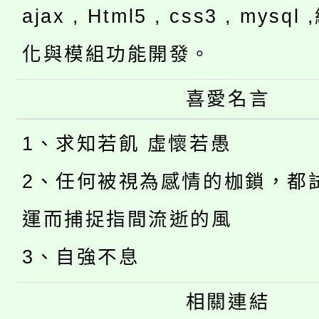
ajax , Html5 , css3 , mysq
化與模組功能開發。
喜愛名言
1、求知若飢 虛懷若愚
2、任何被視為感情的枷鎖，都
運而捕捉指間流逝的風
3、自強不息
相關連結