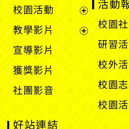
展
活動
校園活動
開
展
校園社
教學影片
選
開
展
研習活
宣導影片
單
選
開
校外活
獲獎影片
單
選
校園志
社團影音
單
校園活
好站連結