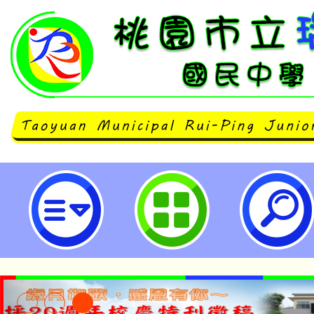
neilrpjhstyc網站設計者：徐嘉裕 N