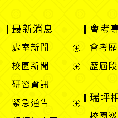
最新消息
會考
處室新聞
會考歷
展
校園新聞
歷屆段
開
展
研習資訊
選
開
瑞坪
緊急通告
單
選
展
校園巡