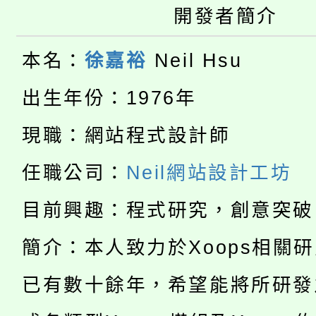
公告本校115學年度第
生本土語及新住民語歌
開發者簡介
公告本校115學年度第
代理(課)教師甄選結果(
本名：
徐嘉裕
Neil Hsu
轉知中國文化大學推廣
代理(課)教師甄選結果(
出生年份：1976年
淨零綠生活教案入校路
《TA101》溝通分析
現職：網站程式設計師
115年食農教育專業人
會
程，歡迎學生輔導中心
任職公司：
Neil網站設計工坊
學期銜接期間理賠案件
程
心理、諮商輔導、社會
淨零綠領人才培育課程
目前興趣：程式研究，創意突破
學籍身 分審查程序及
系所師生報名參加。
公告本校115學年度第1
簡介：本人致力於Xoops相關
版
「2026金融保險知識
代理(課)教師甄選結果(
已有數十餘年，希望能將所研發