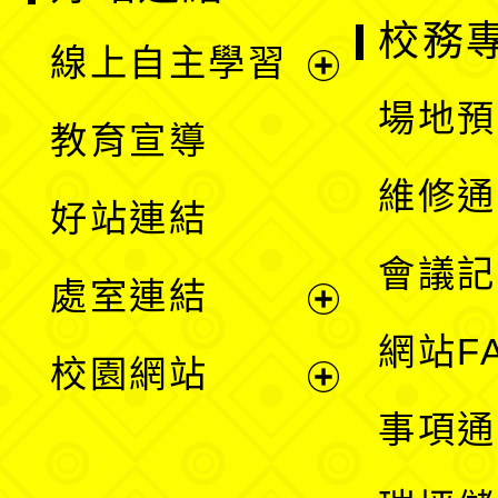
校務
線上自主學習
展
場地預
教育宣導
開
維修通
好站連結
選
會議記
處室連結
單
展
網站F
校園網站
開
展
事項通
選
開