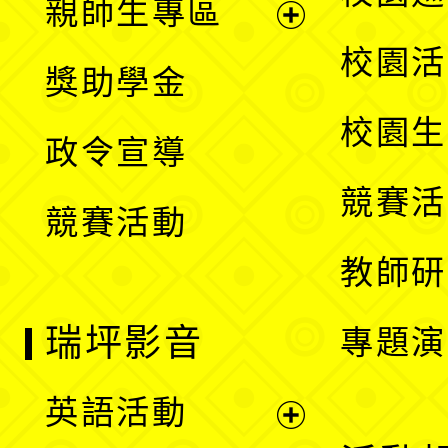
親師生專區
單
開
展
校園活
獎助學金
選
開
校園生
政令宣導
單
選
競賽活
競賽活動
單
教師研
瑞坪影音
專題演
英語活動