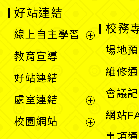
好站連結
校務
線上自主學習
展
場地預
教育宣導
開
維修通
好站連結
選
會議記
處室連結
單
展
網站F
校園網站
開
展
事項通