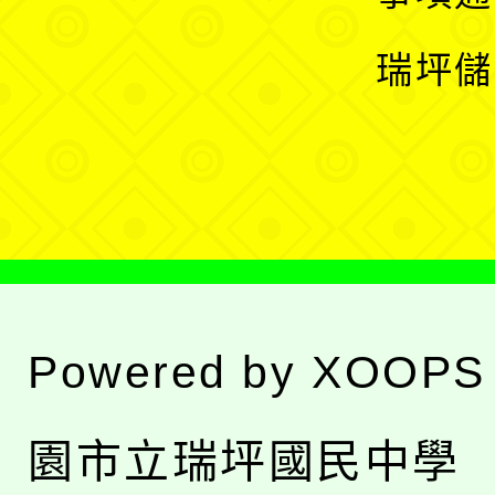
選
開
瑞坪儲
單
選
單
Powered by
XOOPS
園市立瑞坪國民中學