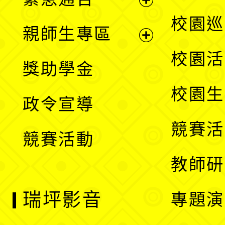
單
選
展
校園巡
親師生專區
單
開
展
校園活
獎助學金
選
開
校園生
政令宣導
單
選
競賽活
競賽活動
單
教師研
瑞坪影音
專題演