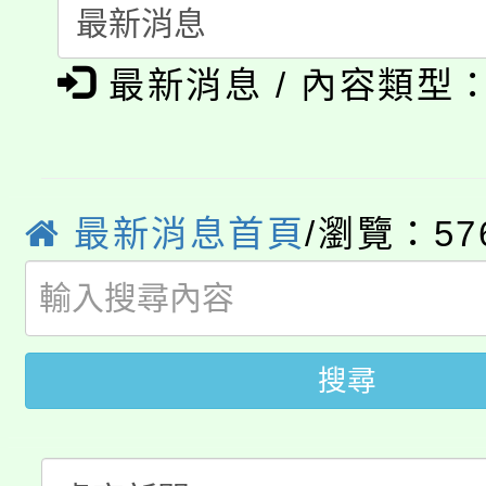
115年食農教育專業人
會
「本色祭」8/29、30
程
最新消息 / 內容類型
8/21下午1時於龍潭區
場熱烈登場!
YOUNG桃局內行報名
徵才活動。
最新消息首頁
/瀏覽：57
8月14至27日，桃園
局官網。
115年桃園市運動會8/1
開!
桃園市低收入戶享有免
田徑場及游泳池舉行。
搜尋
大園自造教育及科技中心
視費優惠，中低收入戶
大溪自造教育及科技中心
份教師增能研習
半價優惠，詳情可洽有