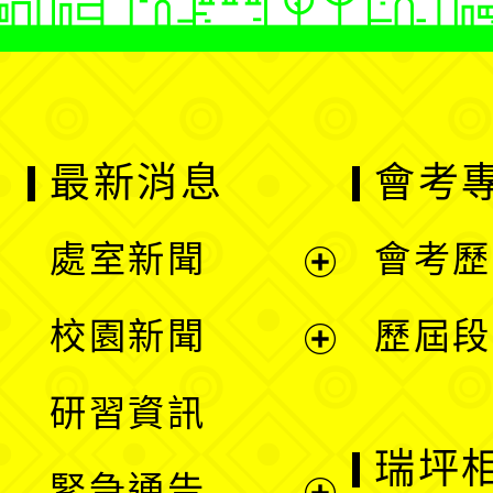
最新消息
會考
處室新聞
會考歷
展
校園新聞
歷屆段
開
展
研習資訊
選
開
瑞坪
緊急通告