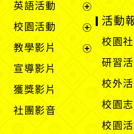
英語活動
展
活動
校園活動
開
展
校園社
教學影片
選
開
展
研習活
宣導影片
單
選
開
校外活
獲獎影片
單
選
校園志
社團影音
單
校園活