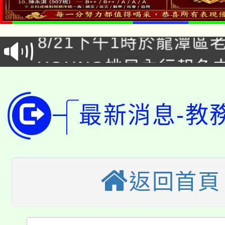
「本色祭」8/29、30
8/21下午1時於龍潭區
場熱烈登場!
YOUNG桃局內行報名
徵才活動。
8月14至27日，桃園
局官網。
115年桃園市運動會8/1
最新消息-教
開!
桃園市低收入戶享有免
田徑場及游泳池舉行。
大園自造教育及科技中心
視費優惠，中低收入戶
返回首頁
大溪自造教育及科技中心
份教師增能研習
半價優惠，詳情可洽有
淨零綠生活教案入校路
份教師研習
者。