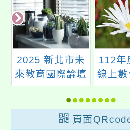
山
2025 新北市未
112
週
來教育國際論壇
線上數
慧
暨教學博覽會
題探
頁面QRcod