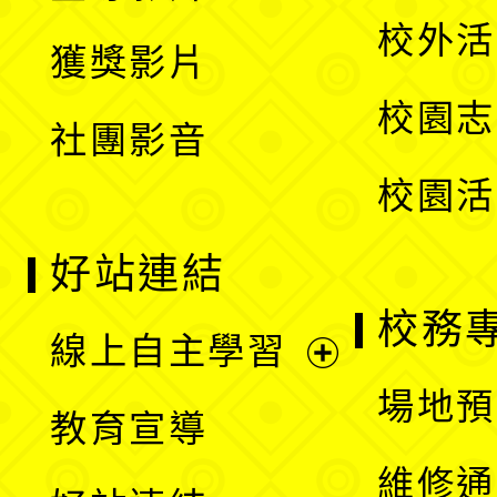
選
開
校外活
獲獎影片
單
選
校園志
社團影音
單
校園活
好站連結
校務
線上自主學習
展
場地預
教育宣導
開
維修通