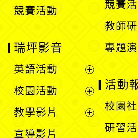
競賽活
競賽活動
單
教師研
瑞坪影音
專題演
英語活動
展
活動
校園活動
開
展
校園社
教學影片
選
開
展
研習活
宣導影片
單