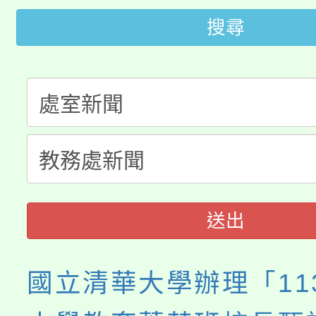
桃園市115學年度學生
車」活動
搜尋
公告本校115學年度第
生本土語及新住民語歌
公告本校115學年度第
代理(課)教師甄選結果(
轉知中國文化大學推廣
代理(課)教師甄選結果(
《TA101》溝通分析
程，歡迎學生輔導中心
送出
心理、諮商輔導、社會
國立清華大學辦理「11
系所師生報名參加。