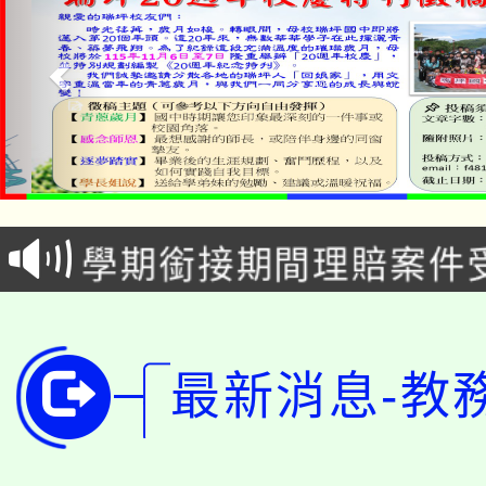
淨零綠生活教案入校路
115年食農教育專業人
會
學期銜接期間理賠案件
程
淨零綠領人才培育課程
學籍身 分審查程序及
公告本校115學年度第1
版
最新消息-教
「2026金融保險知識
代理(課)教師甄選結果(
桃園市115學年度學生
車」活動