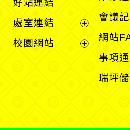
好站連結
選
會議記
處室連結
單
展
網站F
校園網站
開
展
事項通
選
開
瑞坪儲
單
選
單