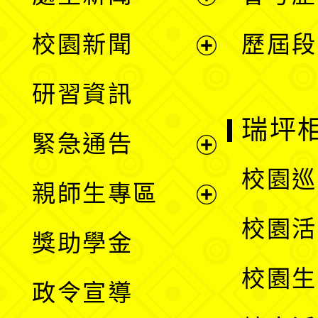
展
校園新聞
歷屆段
開
展
研習資訊
選
開
瑞坪
緊急通告
單
選
展
校園巡
親師生專區
單
開
展
校園活
獎助學金
選
開
校園生
政令宣導
單
選