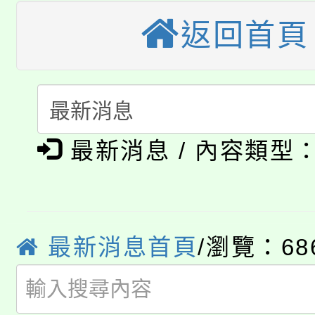
公告本校115學年度第
生本土語及新住民語歌
返回首頁
公告本校115學年度第
代理(課)教師甄選結果(
轉知中國文化大學推廣
代理(課)教師甄選結果(
淨零綠生活教案入校路
《TA101》溝通分析
最新消息 / 內容類型
115年食農教育專業人
會
程，歡迎學生輔導中心
學期銜接期間理賠案件
程
心理、諮商輔導、社會
淨零綠領人才培育課程
學籍身 分審查程序及
最新消息首頁
/瀏覽：68
系所師生報名參加。
公告本校115學年度第1
版
「2026金融保險知識
代理(課)教師甄選結果(