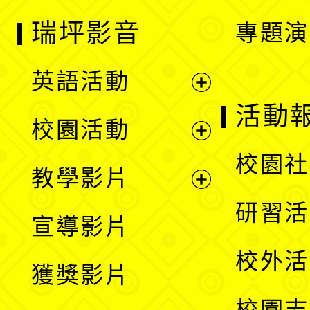
瑞坪影音
專題演
英語活動
展
活動
校園活動
開
展
校園社
教學影片
選
開
展
研習活
宣導影片
單
選
開
校外活
獲獎影片
單
選
校園志