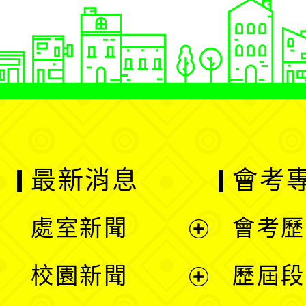
最新消息
會考
處室新聞
會考歷
展
校園新聞
歷屆段
開
展