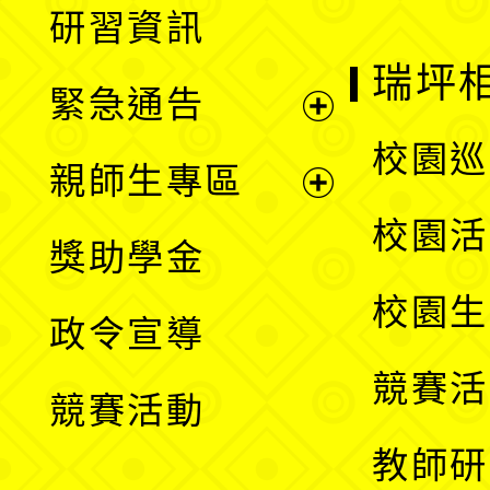
研習資訊
選
開
瑞坪
緊急通告
單
選
展
校園巡
親師生專區
單
開
展
校園活
獎助學金
選
開
校園生
政令宣導
單
選
競賽活
競賽活動
單
教師研