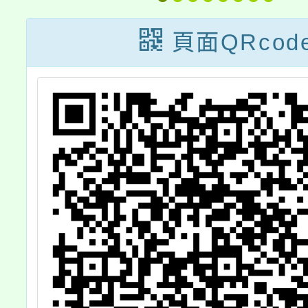
學習講
作坊(
頁面QRcod