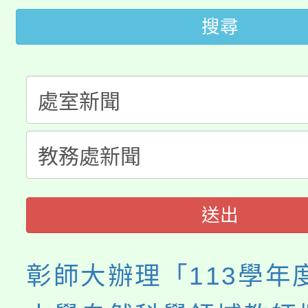
代理(課)教師甄選結果(
搜尋
轉知苗栗縣政府辦理11
《TA101》溝通分析
桃園市115學年度學生
縣市「校園短影音徵選
程，歡迎學生輔導中心
「桃園市補助參觀特色
要點
門員」簡章及活動海報
心理、諮商輔導、社會
115年度「教育部表揚
展演活動實施計畫」
踴躍報名參加。
系所師生報名參加。
義教育推展貢獻獎」
送出
彰師大辦理「113學年