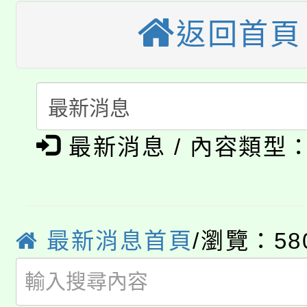
《TA101》溝通分析
返回首頁
桃園市115學年度學生
縣市「校園短影音徵選
程，歡迎學生輔導中心
「桃園市補助參觀特色
要點
門員」簡章及活動海報
心理、諮商輔導、社會
115年度「教育部表揚
展演活動實施計畫」
踴躍報名參加。
系所師生報名參加。
公告本校115學年度第1
義教育推展貢獻獎」
最新消息 / 內容類型
「2026金融保險知識
代理(課)教師甄選結果(
桃園市115學年度學生
車」活動
公告本校115學年度第
最新消息首頁
/瀏覽：58
生本土語及新住民語歌
公告本校115學年度第
代理(課)教師甄選結果(
轉知中國文化大學推廣