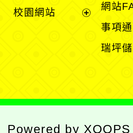
展
網站F
校園網站
開
展
事項通
選
開
瑞坪儲
單
選
單
Powered by
XOOPS