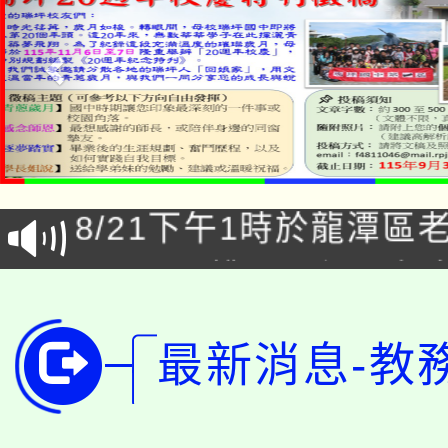
「本色祭」8/29、30
8/21下午1時於龍潭區
場熱烈登場!
YOUNG桃局內行報名
徵才活動。
8月14至27日，桃園
局官網。
最新消息-教
115年桃園市運動會8/1
開!
桃園市低收入戶享有免
田徑場及游泳池舉行。