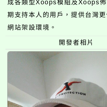
成各類型Xoops模組及Xoops
桃園市低收入戶享有免
田徑場及游泳池舉行。
期支持本人的用戶，提供台灣更
大園自造教育及科技中心
視費優惠，中低收入戶
網站架設環境。
大溪自造教育及科技中心
份教師增能研習
半價優惠，詳情可洽有
淨零綠生活教案入校路
份教師研習
開發者相片
者。
115年食農教育專業人
會
程