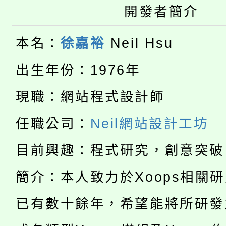
大園自造教育及科技中心
視費優惠，中低收入戶
開發者簡介
大溪自造教育及科技中心
份教師增能研習
半價優惠，詳情可洽有
本名：
徐嘉裕
Neil Hsu
淨零綠生活教案入校路
份教師研習
者。
出生年份：1976年
115年食農教育專業人
會
現職：網站程式設計師
「本色祭」8/29、30
程
任職公司：
Neil網站設計工坊
8/21下午1時於龍潭區
場熱烈登場!
目前興趣：程式研究，創意突破
YOUNG桃局內行報名
徵才活動。
簡介：本人致力於Xoops相關
8月14至27日，桃園
局官網。
已有數十餘年，希望能將所研發
115年桃園市運動會8/1
開!