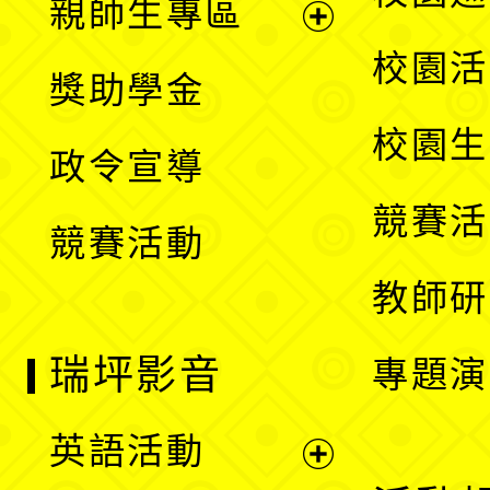
親師生專區
單
開
展
校園活
獎助學金
選
開
校園生
政令宣導
單
選
競賽活
競賽活動
單
教師研
瑞坪影音
專題演
英語活動