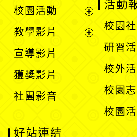
展
活動
校園活動
開
展
校園社
教學影片
選
開
展
研習活
宣導影片
單
選
開
校外活
獲獎影片
單
選
校園志
社團影音
單
校園活
好站連結