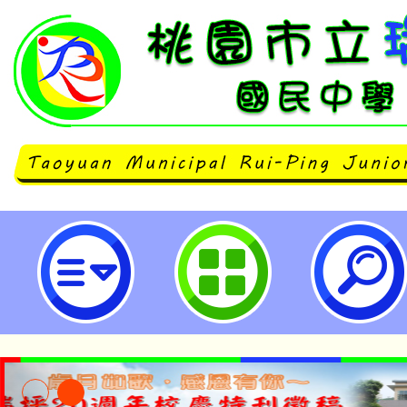
neilrpjhstyc網站設計者：徐嘉裕 N