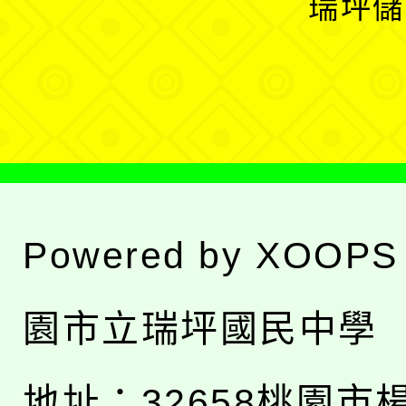
瑞坪儲
單
選
單
Powered by
XOOPS
園市立瑞坪國民中學
地址：
32658桃園市