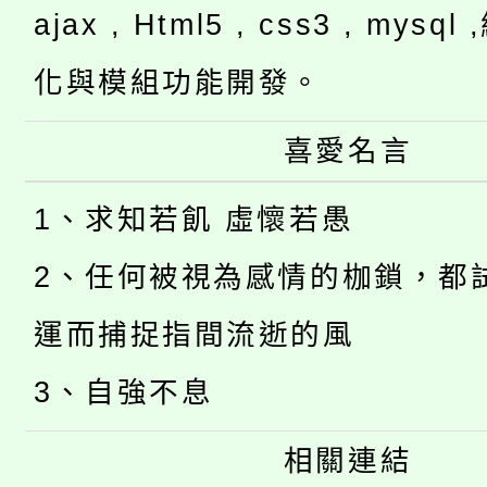
ajax , Html5 , css3 , mysq
化與模組功能開發。
喜愛名言
1、求知若飢 虛懷若愚
2、任何被視為感情的枷鎖，都
運而捕捉指間流逝的風
3、自強不息
相關連結