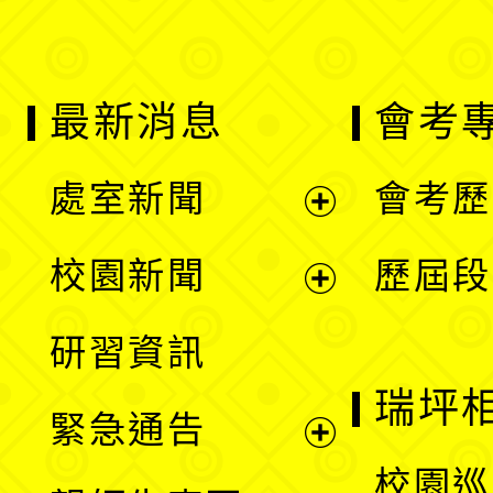
最新消息
會考
處室新聞
會考歷
展
校園新聞
歷屆段
開
展
研習資訊
選
開
瑞坪
緊急通告
單
選
展
校園巡