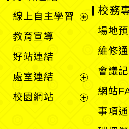
校務
線上自主學習
展
場地預
教育宣導
開
維修通
好站連結
選
會議記
處室連結
單
展
網站F
校園網站
開
展
事項通
選
開