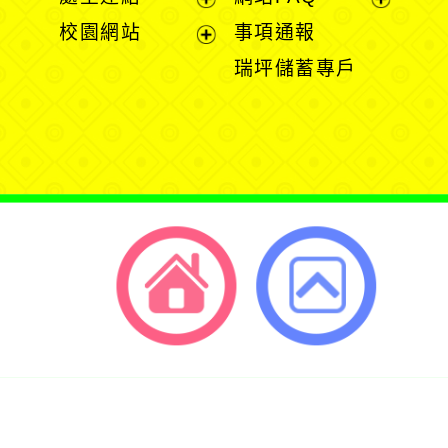
單
單
開
展
展
校園網站
事項通報
選
開
開
展
瑞坪儲蓄專戶
單
選
選
開
單
單
選
單
返回首頁
返回頂端