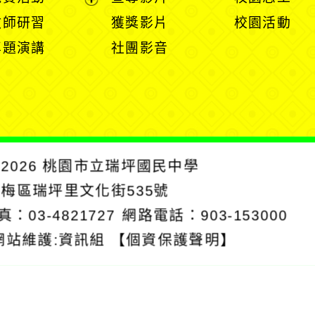
單
選
選
開
開
展
教師研習
獲獎影片
校園活動
單
單
選
選
開
專題演講
社團影音
單
單
選
單
2026
桃園市立瑞坪國民中學
楊梅區瑞坪里文化街535號
真：03-4821727
網路電話：903-153000
網站維護:資訊組
【個資保護聲明】