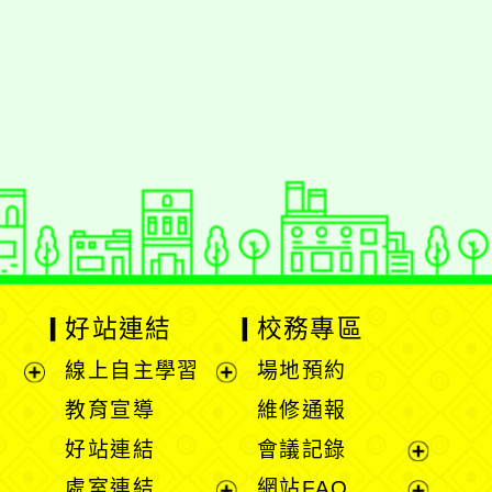
動瀏覽裝置
好站連結
校務專區
線上自主學習
場地預約
展
展
教育宣導
維修通報
開
開
好站連結
會議記錄
選
選
展
處室連結
網站FAQ