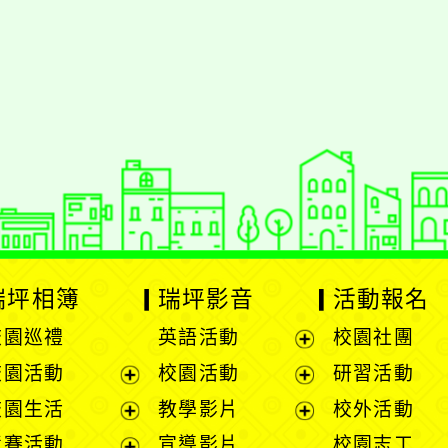
styc
gle、Firefox、Vivaldi、Opera
支援行
 2.5.11
網站語系：zh-TW
eil網站設計工坊
徐嘉裕 Neil hsu
瑞坪相簿
瑞坪影音
活動報名
校園巡禮
英語活動
校園社團
展
校園活動
校園活動
研習活動
開
展
展
校園生活
教學影片
校外活動
選
開
開
展
展
競賽活動
宣導影片
校園志工