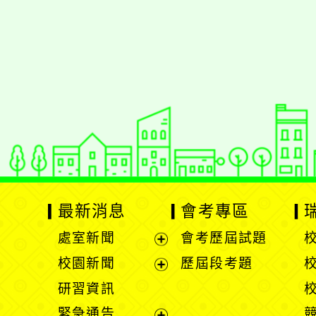
佈景版本：
neilrpjh
適用瀏覽器：Edge、Goo
Xoops版本：
XOOPS
Xoops
網站設計
：
N
Xoops網站設計者：
最新消息
會考專區
處室新聞
會考歷屆試題
展
校園新聞
歷屆段考題
開
展
研習資訊
選
開
緊急通告