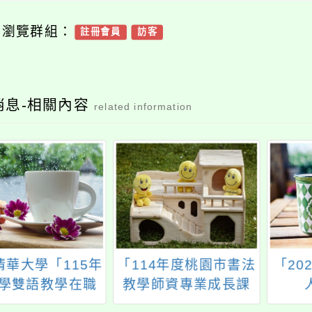
可瀏覽群組：
註冊會員
訪客
消息-相關內容
related information
清華大學「115年
「114年度桃園市書法
「20
學雙語教學在職
教學師資專業成長課
師增能學分班」
程計畫」工作坊