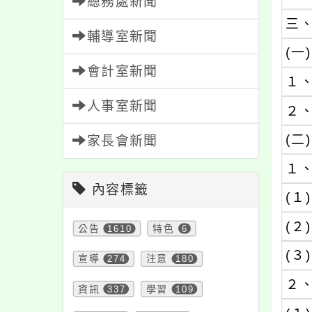
總務處新聞
三
輔導室新聞
(一)
會計室新聞
１
人事室新聞
２
(二)
家長會新聞
１
內容標籤
(１)
(２)
公告
1610
特色
6
(３)
宣導
274
注意
180
２
資訊
337
學習
109