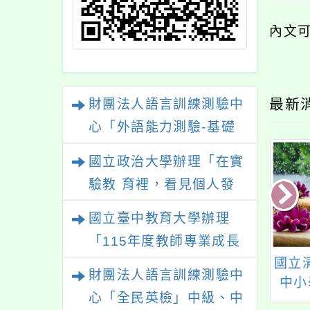
內文
最新
財團法人語言訓練測驗中
心「外語能力測驗-基礎
級（FLPT-Basic）」
國立政治大學辦理「在實
驗教 育裡，看見個人發
展的可能性」
國立臺中教育大學辦理
「115年度教師專業成長
5年度教師專業成長
「113年工藝校園扎
國立
研習—「夢的N次方」實
財團法人語言訓練測驗中
實施計畫─夢的N
根。種子教師培育計
中小
踐家論壇（中區臺中
心「全民英檢」中級、中
多元工作坊─南區
畫」5-6月份課程招生
教
場）」