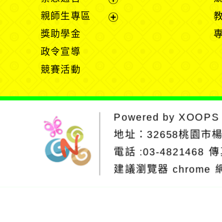
單
選
展
親師生專區
單
開
展
獎助學金
選
開
政令宣導
單
選
競賽活動
單
Powered by
XOOPS
地址：
32658桃園市
電話 :03-4821468
傳
建議瀏覽器 chrome
網站設計：Neil
網站設計工坊