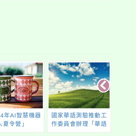
24年AI智慧機器
國家華語測驗推動工
臺北
人夏令營」
作委員會辦理「華語
育基
文能力測驗」113年4
加