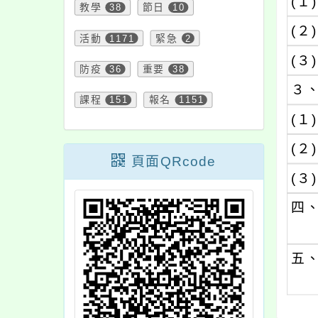
(１)
教學
38
節日
10
(２)
活動
1171
緊急
2
(３)
防疫
36
重要
38
３
課程
151
報名
1151
(１)
(２)
頁面QRcode
(３)
四
五