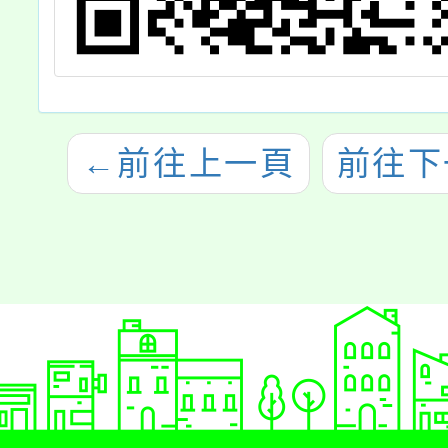
←
前往上一頁
前往下