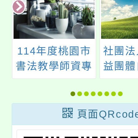
學
114年度桃園市
社團法
量
書法教學師資專
益團體
測
業成長課程計畫
辦理「
金融基
師研習
頁面QRcod