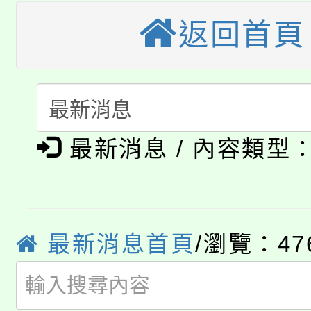
桃園市115學年度學生
車」活動
返回首頁
公告本校115學年度第
生本土語及新住民語歌
公告本校115學年度第
代理(課)教師甄選結果(
轉知中國文化大學推廣
代理(課)教師甄選結果(
淨零綠生活教案入校路
《TA101》溝通分析
最新消息 / 內容類型
115年食農教育專業人
會
程，歡迎學生輔導中心
學期銜接期間理賠案件
程
心理、諮商輔導、社會
最新消息首頁
/瀏覽：47
淨零綠領人才培育課程
學籍身 分審查程序及
系所師生報名參加。
公告本校115學年度第1
版