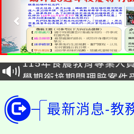
淨零綠生活教案入校路
115年食農教育專業人
會
學期銜接期間理賠案件
程
淨零綠領人才培育課程
學籍身 分審查程序及
公告本校115學年度第1
最新消息-教
版
「2026金融保險知識
代理(課)教師甄選結果(