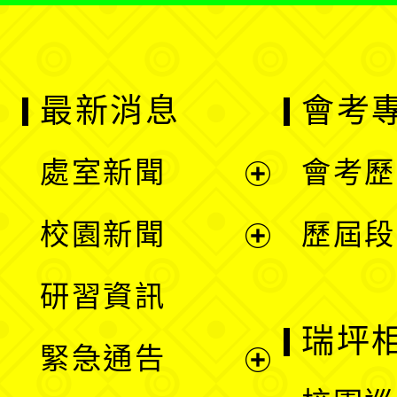
最新消息
會考
處室新聞
會考歷
展
校園新聞
歷屆段
開
展
研習資訊
選
開
瑞坪
緊急通告
單
選