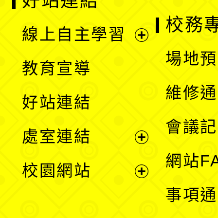
好站連結
校務
線上自主學習
展
場地預
教育宣導
開
維修通
好站連結
選
會議記
處室連結
單
展
網站F
校園網站
開
展
事項通
選