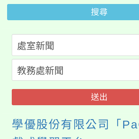
「2026金融保險知識
代理(課)教師甄選結果(
搜尋
桃園市115學年度學生
車」活動
公告本校115學年度第
生本土語及新住民語歌
公告本校115學年度第
代理(課)教師甄選結果(
轉知中國文化大學推廣
代理(課)教師甄選結果(
《TA101》溝通分析
程，歡迎學生輔導中心
送出
心理、諮商輔導、社會
學優股份有限公司「Pa
系所師生報名參加。