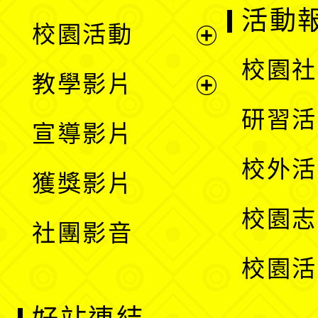
展
活動
校園活動
開
展
校園社
教學影片
選
開
展
研習活
宣導影片
單
選
開
校外活
獲獎影片
單
選
校園志
社團影音
單
校園活