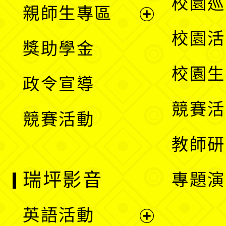
展
校園巡
親師生專區
單
開
展
校園活
獎助學金
選
開
校園生
政令宣導
單
選
競賽活
競賽活動
單
教師研
瑞坪影音
專題演
英語活動