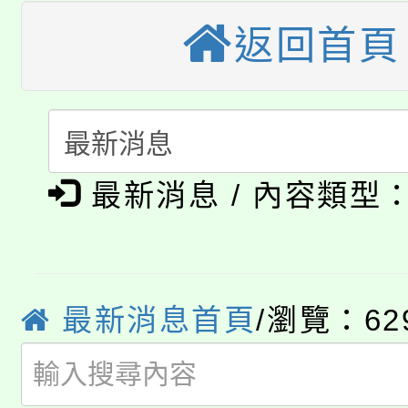
大園自造教育及科技中心
返回首頁
視費優惠，中低收入戶
大溪自造教育及科技中心
份教師增能研習
半價優惠，詳情可洽有
淨零綠生活教案入校路
份教師研習
者。
公告本校115學年度第1
會
最新消息 / 內容類型
「本色祭」8/29、30
代理(課)教師甄選結果
8/21下午1時於龍潭區
場熱烈登場!
告(尚有缺額)
YOUNG桃局內行報名
徵才活動。
最新消息首頁
/瀏覽：62
8月14至27日，桃園
局官網。
115年桃園市運動會8/1
開!