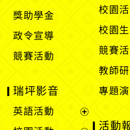
開
展
校園活
獎助學金
選
開
校園生
政令宣導
單
選
競賽活
競賽活動
單
教師研
瑞坪影音
專題演
英語活動
展
活動