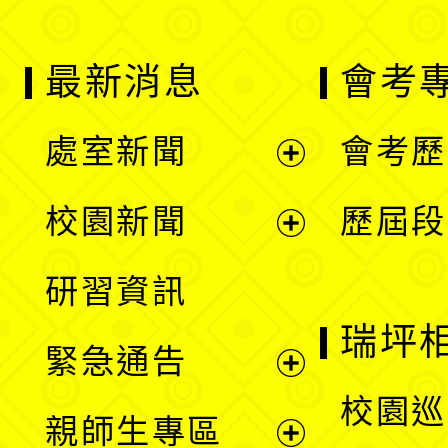
最新消息
會考
處室新聞
會考歷
展
校園新聞
歷屆段
開
展
研習資訊
選
開
瑞坪
緊急通告
單
選
展
校園巡
親師生專區
單