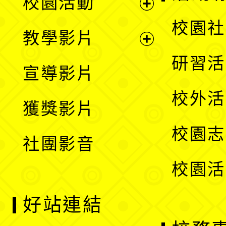
校園活動
開
展
校園社
教學影片
選
開
展
研習活
宣導影片
單
選
開
校外活
獲獎影片
單
選
校園志
社團影音
單
校園活
好站連結