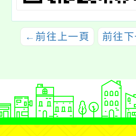
←
前往上一頁
前往下