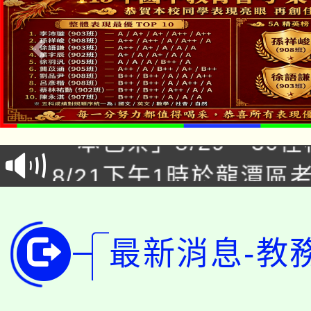
公告本校115學年度第1
「本色祭」8/29、30
代理(課)教師甄選結果
8/21下午1時於龍潭區
場熱烈登場!
告(尚有缺額)
YOUNG桃局內行報名
徵才活動。
8月14至27日，桃園
局官網。
最新消息-教
115年桃園市運動會8/1
開!
桃園市低收入戶享有免
田徑場及游泳池舉行。