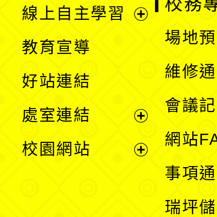
校務
線上自主學習
展
場地預
教育宣導
開
維修通
好站連結
選
會議記
處室連結
單
展
網站F
校園網站
開
展
事項通
選
開
瑞坪儲