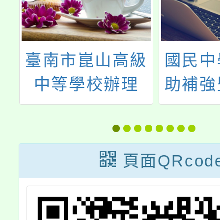
第
臺南市崑山高級
國民中
校
中等學校辦理
助補強
做
《Shift
程模
Learning
Conference
頁面QRcod
Tainan 2026》
「教學 × 探究 ×