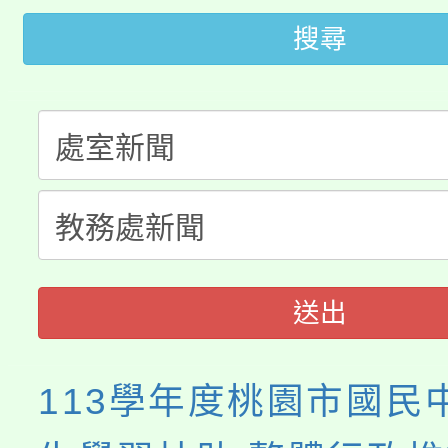
桃園市低收入戶享有免
搜尋
田徑場及游泳池舉行。
大園自造教育及科技中心
視費優惠，中低收入戶
大溪自造教育及科技中心
份教師增能研習
半價優惠，詳情可洽有
淨零綠生活教案入校路
份教師研習
者。
會
送出
113學年度桃園市國民