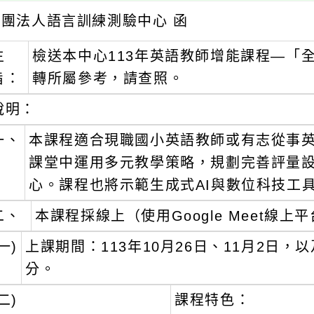
財團法人語言訓練測驗中心 函
主
檢送本中心113年英語教師增能課程—「
旨：
轉所屬參考，請查照。
說明：
一、
本課程適合現職國小英語教師或有志從事
課堂中運用多元教學策略，規劃完善評量
心。課程也將示範生成式AI與數位科技工
二、
本課程採線上（使用Google Meet線
一)
上課期間：113年10月26日、11月2日，
分。
二)
課程特色：