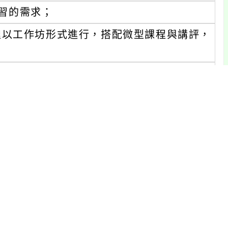
習的需求；
程以工作坊形式進行，搭配微型課程與講評，
源進行教學與評量，以提升備課效率；
授課策略，並透過多樣化的討論活動，提升教
教師增能網：
韓語課程與測驗服務的機構，每年服務逾4
連年獲教育部國教署、臺北市教育局、各大
能等課程。此外，LTTC也為中央研究院、