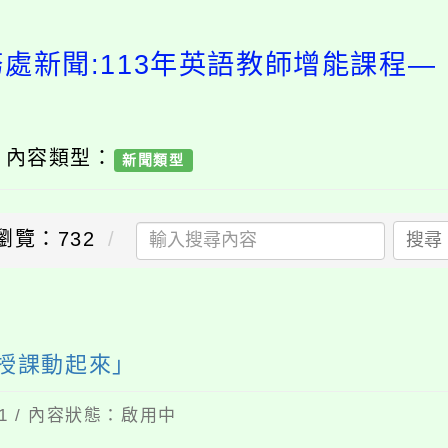
務處新聞:113年英語教師增能課程—
/ 內容類型：
新聞類型
瀏覽：732
搜尋
送出
英授課動起來」
01 / 內容狀態：啟用中