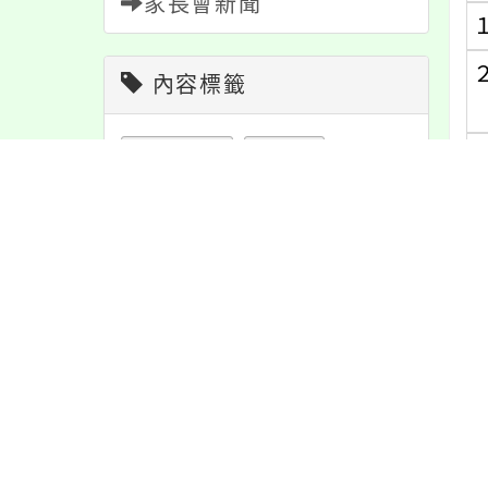
家長會新聞
內容標籤
報名
1151
特色
6
節日
10
注意
180
教學
38
活動
1171
(
緊急
2
資訊
337
宣導
274
公告
1611
課程
152
防疫
36
重要
38
學習
109