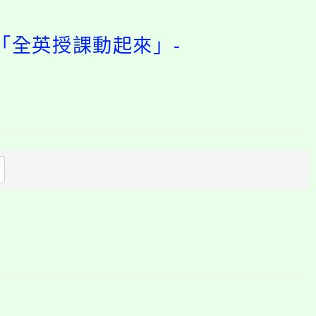
「全英授課動起來」-
開
啟
上
方
區
塊