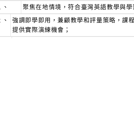
１、
聚焦在地情境，符合臺灣英語教學與學
２、
強調即學即用，兼顧教學和評量策略，課
提供實際演練機會；
３、
課程中將示範如何運用生成式AI等科技資
４、
重視全英語互動及討論，課程囊括全英語
師的英語表達自信。
三)
報名及了解更多課程資訊，請至LTTC
１、
https://lttc-li.tw/lttc_tete/ 。
三、
本中心是國內唯一同時提供英語、歐語、日
0萬名學習者及考生。呼應雙語教育政策，
學委託辦理雙語、全英語教學及英語教師增