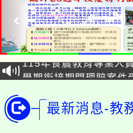
淨零綠生活教案入校路
115年食農教育專業人
會
學期銜接期間理賠案件
程
淨零綠領人才培育課程
學籍身 分審查程序及
公告本校115學年度第1
最新消息-教
版
「2026金融保險知識
代理(課)教師甄選結果(