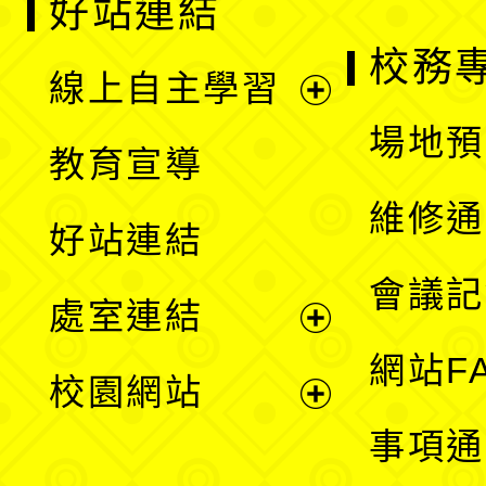
好站連結
校務
線上自主學習
展
場地預
教育宣導
開
維修通
好站連結
選
會議記
處室連結
單
展
網站F
校園網站
開
展
事項通