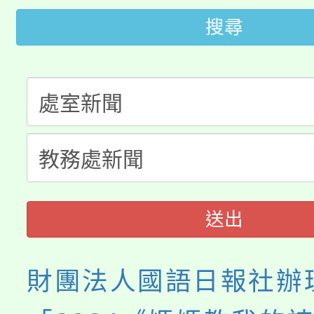
「2026金融保險知識
代理(課)教師甄選結果(
搜尋
桃園市115學年度學生
車」活動
公告本校115學年度第
生本土語及新住民語歌
公告本校115學年度第
代理(課)教師甄選結果(
轉知中國文化大學推廣
代理(課)教師甄選結果(
《TA101》溝通分析
程，歡迎學生輔導中心
送出
心理、諮商輔導、社會
財團法人國語日報社辦
系所師生報名參加。