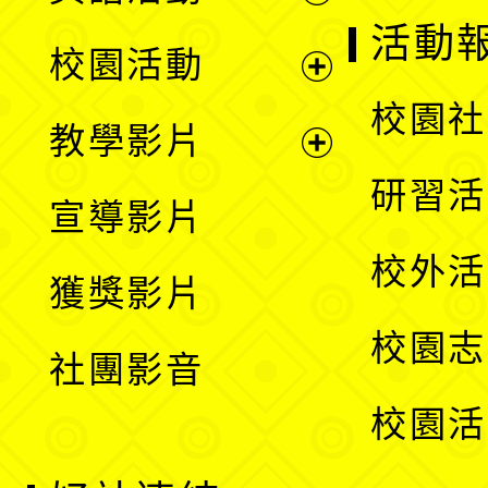
展
活動
校園活動
開
展
校園社
教學影片
選
開
展
研習活
宣導影片
單
選
開
校外活
獲獎影片
單
選
校園志
社團影音
單
校園活