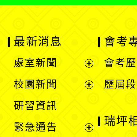
最新消息
會考
處室新聞
會考歷
展
校園新聞
歷屆段
開
展
研習資訊
選
開
瑞坪
緊急通告
單
選