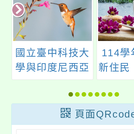
桃
國立臺中科技大
114
學
學與印度尼西亞
新住民
整
大學合作辦理
【新文
-
「TIBA TKA印
遊】說
國
尼語能力檢定測
實
頁面QRcod
增
驗」