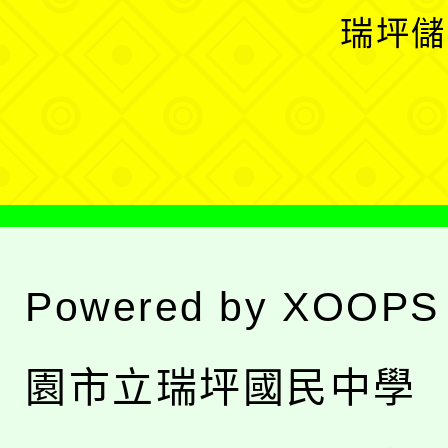
選
開
瑞坪儲
單
選
單
Powered by
XOOPS
園市立瑞坪國民中學