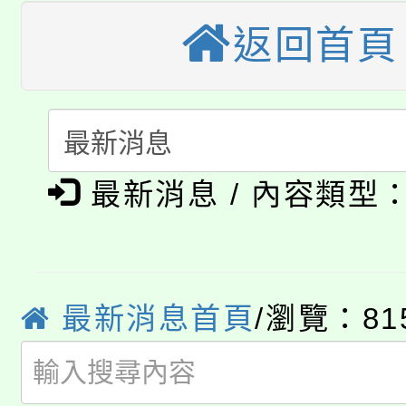
桃園市115學年度學生
車」活動
返回首頁
公告本校115學年度第
生本土語及新住民語歌
公告本校115學年度第
代理(課)教師甄選結果(
轉知中國文化大學推廣
代理(課)教師甄選結果(
淨零綠生活教案入校路
《TA101》溝通分析
最新消息 / 內容類型
115年食農教育專業人
會
程，歡迎學生輔導中心
學期銜接期間理賠案件
程
心理、諮商輔導、社會
淨零綠領人才培育課程
最新消息首頁
/瀏覽：81
學籍身 分審查程序及
系所師生報名參加。
公告本校115學年度第1
版