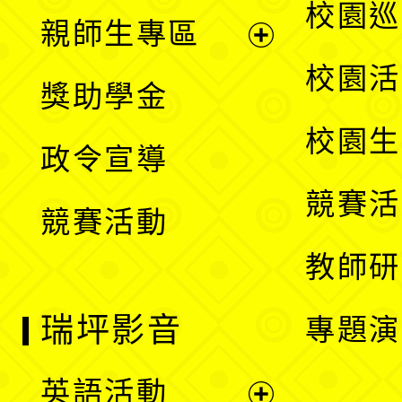
展
校園巡
親師生專區
單
開
展
校園活
獎助學金
選
開
校園生
政令宣導
單
選
競賽活
競賽活動
單
教師研
瑞坪影音
專題演
英語活動