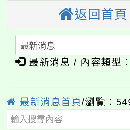
大園自造教育及科技中心
視費優惠，中低收入戶
返回首頁
大溪自造教育及科技中心
份教師增能研習
半價優惠，詳情可洽有
淨零綠生活教案入校路
份教師研習
者。
115年食農教育專業人
會
「本色祭」8/29、30
程
最新消息 / 內容類型
8/21下午1時於龍潭區
場熱烈登場!
YOUNG桃局內行報名
徵才活動。
8月14至27日，桃園
最新消息首頁
/瀏覽：54
局官網。
115年桃園市運動會8/1
開!