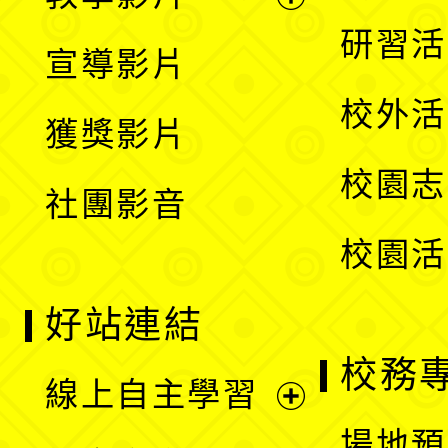
選
開
展
研習活
宣導影片
單
選
開
校外活
獲獎影片
單
選
校園志
社團影音
單
校園活
好站連結
校務
線上自主學習
展
場地預