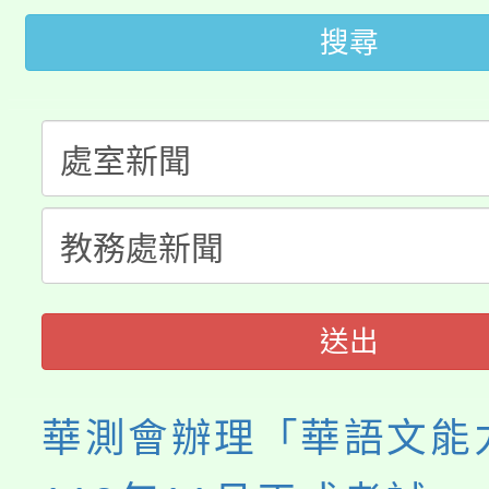
桃園市低收入戶享有免
田徑場及游泳池舉行。
搜尋
大園自造教育及科技中心
視費優惠，中低收入戶
大溪自造教育及科技中心
份教師增能研習
半價優惠，詳情可洽有
淨零綠生活教案入校路
份教師研習
者。
115年食農教育專業人
會
程
送出
華測會辦理「華語文能