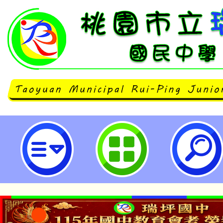
華測會辦理「華語文能力測驗」113
試-桃園市立瑞坪國民中學