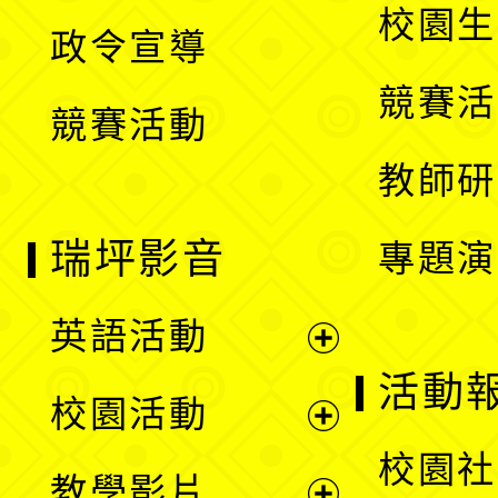
開
校園生
政令宣導
單
選
競賽活
競賽活動
單
教師研
瑞坪影音
專題演
英語活動
展
活動
校園活動
開
展
校園社
教學影片