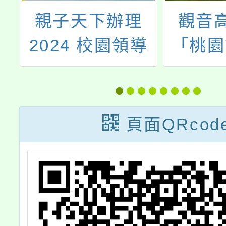
大
親子天下辦理
觀音
6
2024 校園領導
「桃園
慧
力工作坊
度中小
生
育校長
力認
頁面QRcod