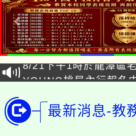
「本色祭」8/29、30
8/21下午1時於龍潭區
場熱烈登場!
YOUNG桃局內行報名
徵才活動。
8月14至27日，桃園
局官網。
115年桃園市運動會8/1
開!
最新消息-教
桃園市低收入戶享有免
田徑場及游泳池舉行。