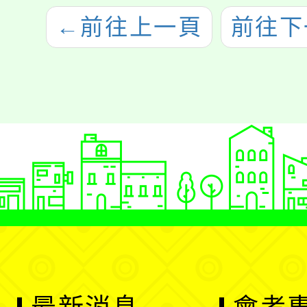
←
前往上一頁
前往下