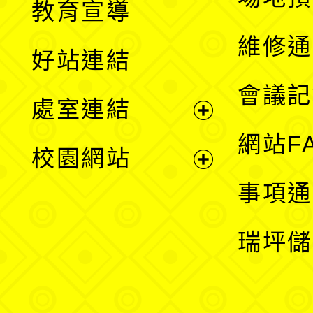
教育宣導
開
維修通
好站連結
選
會議記
處室連結
單
展
網站F
校園網站
開
展
事項通
選
開
瑞坪儲
單
選
單