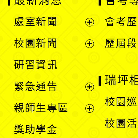
最新消息
會考
處室新聞
會考歷
展
校園新聞
歷屆段
開
展
研習資訊
選
開
瑞坪
緊急通告
單
選
展
校園巡
親師生專區
單
開
展
校園活
獎助學金
選