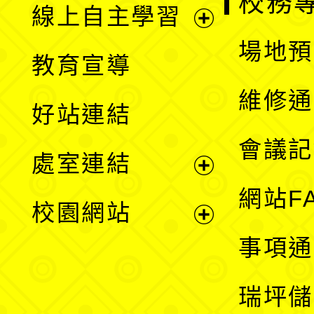
校務
線上自主學習
展
場地預
教育宣導
開
維修通
好站連結
選
會議記
處室連結
單
展
網站F
校園網站
開
展
事項通
選
開
瑞坪儲