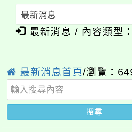
份教師研習
者。
115年食農教育專業人
會
「本色祭」8/29、30
程
最新消息 / 內容類型
8/21下午1時於龍潭區
場熱烈登場!
YOUNG桃局內行報名
徵才活動。
最新消息首頁
/瀏覽：64
8月14至27日，桃園
局官網。
115年桃園市運動會8/1
開!
桃園市低收入戶享有免
田徑場及游泳池舉行。
搜尋
大園自造教育及科技中心
視費優惠，中低收入戶