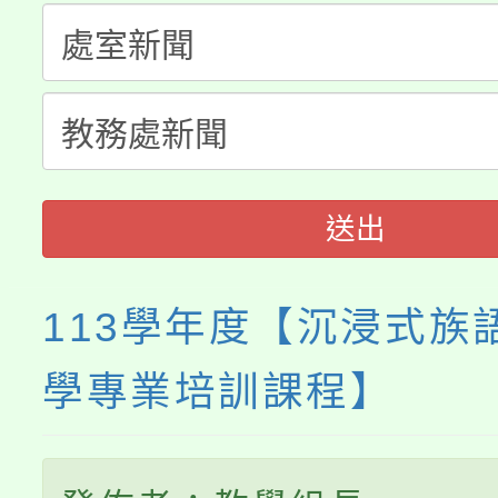
大溪自造教育及科技中心
份教師增能研習
半價優惠，詳情可洽有
淨零綠生活教案入校路
份教師研習
者。
115年食農教育專業人
會
程
送出
113學年度【沉浸式族
學專業培訓課程】