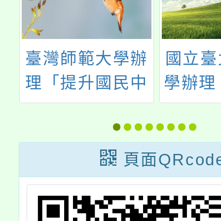
中
臺灣師範大學辦
國立臺
師
理「提升國民中
學辦理
增
小學女學生科學
－全國
應
學習興趣-跨領域
論
住
教案線上研討
頁面QRcod
亞
會」