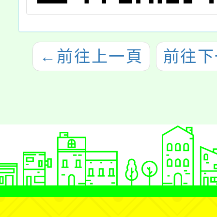
←
前往上一頁
前往下