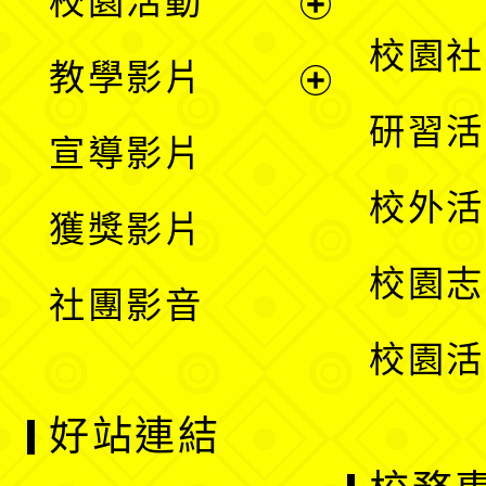
校園活動
開
展
校園社
教學影片
選
開
展
研習活
宣導影片
單
選
開
校外活
獲獎影片
單
選
校園志
社團影音
單
校園活
好站連結