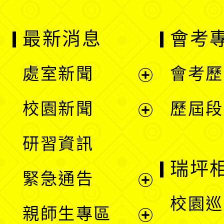
最新消息
會考
處室新聞
會考歷
展
校園新聞
歷屆段
開
展
研習資訊
選
開
瑞坪
緊急通告
單
選
展
校園巡
親師生專區
單