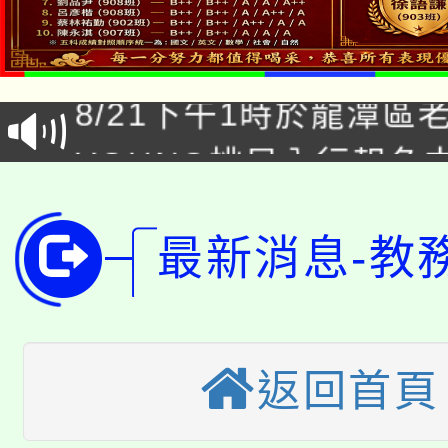
「本色祭」8/29、30
8/21下午1時於龍潭區
場熱烈登場!
YOUNG桃局內行報名
徵才活動。
8月14至27日，桃園
局官網。
115年桃園市運動會8/1
最新消息-教
開!
桃園市低收入戶享有免
田徑場及游泳池舉行。
大園自造教育及科技中心
視費優惠，中低收入戶
返回首頁
大溪自造教育及科技中心
份教師增能研習
半價優惠，詳情可洽有
淨零綠生活教案入校路