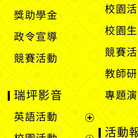
開
展
校園活
獎助學金
選
開
校園生
政令宣導
單
選
競賽活
競賽活動
單
教師研
瑞坪影音
專題演
英語活動
展
活動