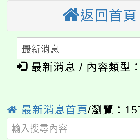
視費優惠，中低收入戶
返回首頁
大溪自造教育及科技中心
份教師增能研習
半價優惠，詳情可洽有
淨零綠生活教案入校路
份教師研習
者。
115年食農教育專業人
會
「本色祭」8/29、30
程
最新消息 / 內容類型
8/21下午1時於龍潭區
場熱烈登場!
YOUNG桃局內行報名
徵才活動。
8月14至27日，桃園
最新消息首頁
/瀏覽：15
局官網。
115年桃園市運動會8/1
開!