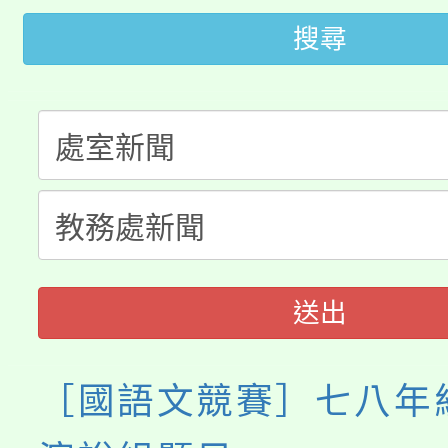
桃園市低收入戶享有免
田徑場及游泳池舉行。
搜尋
大園自造教育及科技中心
視費優惠，中低收入戶
大溪自造教育及科技中心
份教師增能研習
半價優惠，詳情可洽有
淨零綠生活教案入校路
份教師研習
者。
115年食農教育專業人
會
程
送出
［國語文競賽］七八年