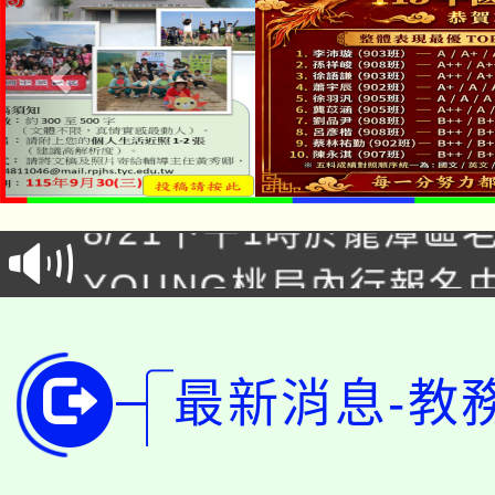
「本色祭」8/29、30
8/21下午1時於龍潭區
場熱烈登場!
YOUNG桃局內行報名
徵才活動。
8月14至27日，桃園
局官網。
115年桃園市運動會8/1
開!
最新消息-教
桃園市低收入戶享有免
田徑場及游泳池舉行。
大園自造教育及科技中心