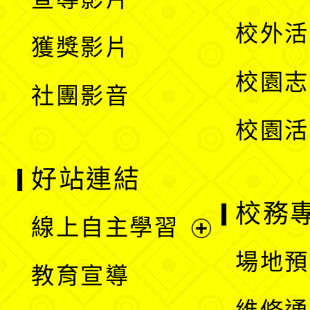
單
選
開
校外活
獲獎影片
單
選
校園志
社團影音
單
校園活
好站連結
校務
線上自主學習
展
場地預
教育宣導
開