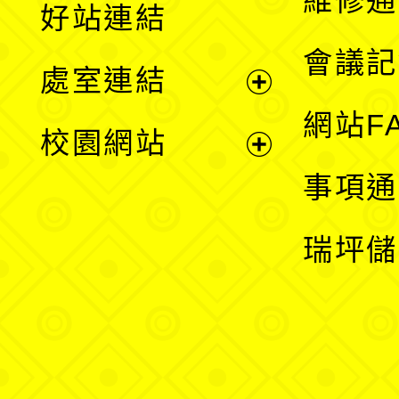
維修通
好站連結
選
會議記
處室連結
單
展
網站F
校園網站
開
展
事項通
選
開
瑞坪儲
單
選
單