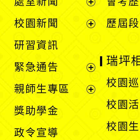
處室新聞
會考歷
展
校園新聞
歷屆段
開
展
研習資訊
選
開
瑞坪
緊急通告
單
選
展
校園巡
親師生專區
單
開
展
校園活
獎助學金
選
開
校園生
政令宣導
單
選