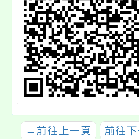
←
前往上一頁
前往下