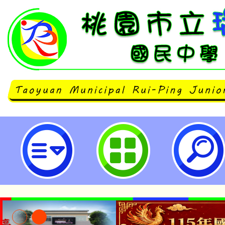
［國語文競賽］七八年級國語文演說
立瑞坪國民中學