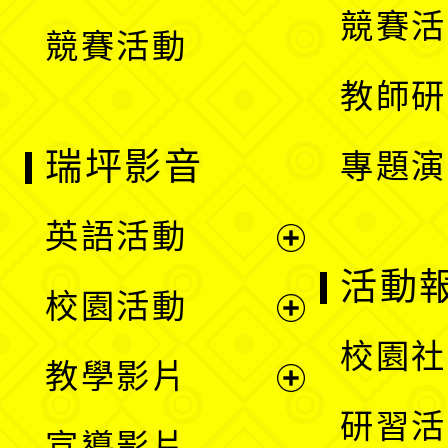
競賽活
競賽活動
單
教師研
瑞坪影音
專題演
英語活動
展
活動
校園活動
開
展
校園社
教學影片
選
開
展
研習活
宣導影片