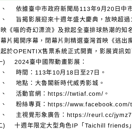
、 依據臺中市政府新聞局113年9月20日中市新
二、 旨揭影展迎來十週年盛大慶典，放映超過1
首映《喵的奇幻漂流》及掀起全臺排球熱潮的知
開幕片揭開序幕，閉幕片則精選臺灣首映《逃出魔幻
起於OPENTIX售票系統正式開賣，影展資訊
一) 2024臺中國際動畫影展：
、 時間：113年10月18日至27日。
２、 地點：大魯閣新時代威秀影城。
、 活動官網：https://twtiaf.com/。
、 粉絲專頁：https://www.facebook.com/ti
、 主視覺形象廣告：https://reurl.cc/jymz
二) 十週年限定大型角色IP「Taichill frien