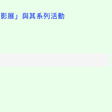
畫影展」與其系列活動
開
啟
上
方
區
塊