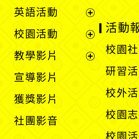
英語活動
展
活動
校園活動
開
展
校園社
教學影片
選
開
展
研習活
宣導影片
單
選
開
校外活
獲獎影片
單
選
校園志
社團影音
單
校園活