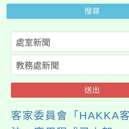
田徑場及游泳池舉行。
搜尋
大園自造教育及科技中心
視費優惠，中低收入戶
大溪自造教育及科技中心
份教師增能研習
半價優惠，詳情可洽有
淨零綠生活教案入校路
份教師研習
者。
115年食農教育專業人
會
程
送出
客家委員會「HAKKA