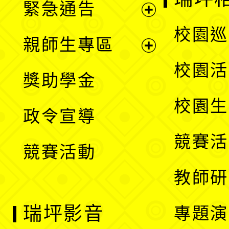
緊急通告
單
選
展
校園巡
親師生專區
單
開
展
校園活
獎助學金
選
開
校園生
政令宣導
單
選
競賽活
競賽活動
單
教師研
瑞坪影音
專題演