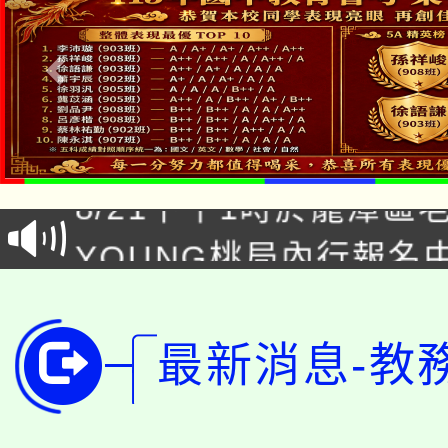
「本色祭」8/29、30
8/21下午1時於龍潭區
場熱烈登場!
YOUNG桃局內行報名
徵才活動。
8月14至27日，桃園
局官網。
115年桃園市運動會8/1
開!
最新消息-教
桃園市低收入戶享有免
田徑場及游泳池舉行。
大園自造教育及科技中心
視費優惠，中低收入戶