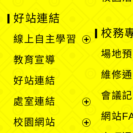
好站連結
校務
線上自主學習
展
場地預
教育宣導
開
維修通
好站連結
選
會議記
處室連結
單
展
網站F
校園網站
開