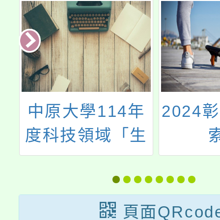
辦
中原大學114年
2024
2
度科技領域「生
活科技科」教師
在職進修第二專
長學分班簡章
頁面QRcod