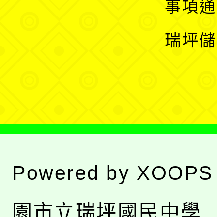
展
事項通
選
開
瑞坪儲
單
選
單
Powered by
XOOPS
園市立瑞坪國民中學