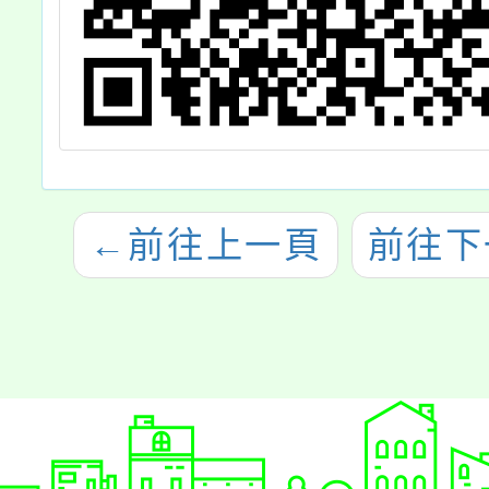
←
前往上一頁
前往下