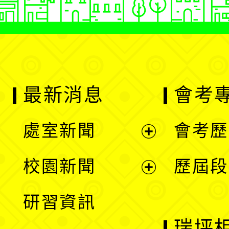
最新消息
會考
處室新聞
會考歷
展
校園新聞
歷屆段
開
展
研習資訊
選
開
瑞坪