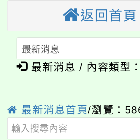
大溪自造教育及科技中心
返回首頁
份教師增能研習
半價優惠，詳情可洽有
淨零綠生活教案入校路
份教師研習
者。
115年食農教育專業人
會
「本色祭」8/29、30
程
最新消息 / 內容類型
8/21下午1時於龍潭區
場熱烈登場!
YOUNG桃局內行報名
徵才活動。
8月14至27日，桃園
局官網。
最新消息首頁
/瀏覽：58
115年桃園市運動會8/1
開!
桃園市低收入戶享有免