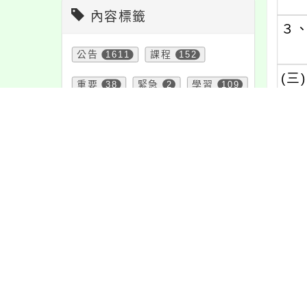
內容標籤
３
公告
1611
課程
152
(三)
重要
38
緊急
2
學習
109
１
特色
6
宣導
274
２
注意
180
資訊
337
節日
10
教學
38
(四)
活動
1171
報名
1151
三
防疫
36
頁面QRcode
內文