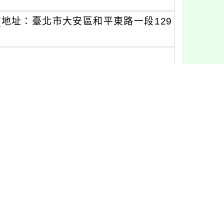
地址：臺北市大安區和平東路一段129
由與會者負擔。
以電子郵件寄送，敬請報名者密切留意
02)2362-0770分機233；電子
課務調整。