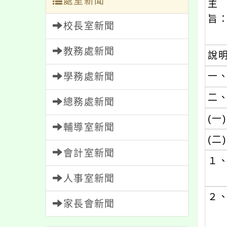
處室新聞
主
旨
校長室新聞
教務處新聞
說
一
學務處新聞
二
總務處新聞
(一)
輔導室新聞
(二)
會計室新聞
１
人事室新聞
２
家長會新聞