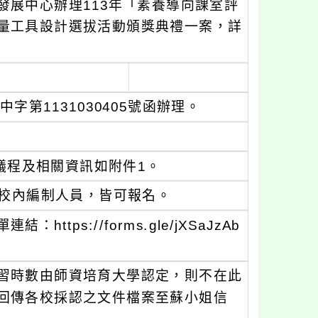
發展中心辦理113年「素養導向課室評
量工具設計選拔活動頒獎典禮一案，詳
字第1131030405號函辦理。
分，議程及相關資訊如附件1。
校內編制人員，皆可報名。
ps://forms.gle/jXSaJzAb
習時數由師資培育大學認定，則不在此
回傳各校採認之文件檔案至蘇小姐信