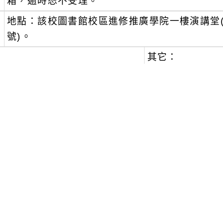
箱，逾時恕不受理。
、
地點：該校圖書館校區進修推廣學院一樓演講堂(
號)。
其它：
、
本活動免費參與並提供午餐，惟交通及住宿皆
、
行前通知或活動異動，將於各場次前五個工作天
個人電子郵件信箱。
相關問題請洽該校心測中心承辦人員：蘇小姐，電話：(
郵件：yichsu@rcpet.ntnu.edu.tw。
、
請貴校本權責核予所屬出席人員公假及協助
可瀏覽群組：
註冊會員
訪客