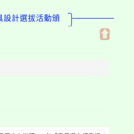
工具設計選拔活動頒
開
啟
上
方
區
塊