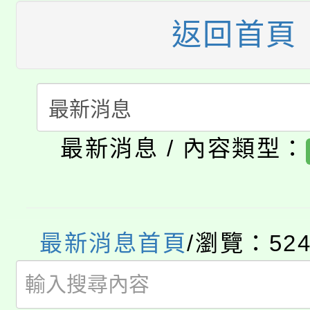
115年桃園市運動會8/1
開!
返回首頁
桃園市低收入戶享有免
田徑場及游泳池舉行。
大園自造教育及科技中心
視費優惠，中低收入戶
大溪自造教育及科技中心
份教師增能研習
半價優惠，詳情可洽有
最新消息 / 內容類型：
淨零綠生活教案入校路
份教師研習
者。
115年食農教育專業人
會
「本色祭」8/29、30
程
最新消息首頁
/瀏覽：52
8/21下午1時於龍潭區
場熱烈登場!
YOUNG桃局內行報名
徵才活動。