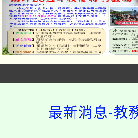
「本色祭」8/29、30
8/21下午1時於龍潭區
場熱烈登場!
最新消息-教
YOUNG桃局內行報名
徵才活動。
8月14至27日，桃園
局官網。