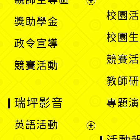
單
開
展
校園活
獎助學金
選
開
校園生
政令宣導
單
選
競賽活
競賽活動
單
教師研
瑞坪影音
專題演
英語活動
展