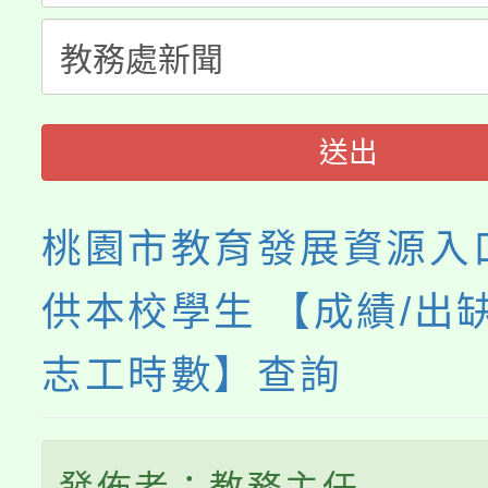
轉知中國文化大學推廣
代理(課)教師甄選結果(
《TA101》溝通分析
程，歡迎學生輔導中心
送出
心理、諮商輔導、社會
桃園市教育發展資源入
系所師生報名參加。
供本校學生 【成績/出缺
志工時數】查詢