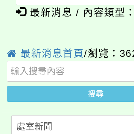
淨零綠生活教案入校路
《TA101》溝通分析
最新消息 / 內容類型
115年食農教育專業人
會
程，歡迎學生輔導中心
學期銜接期間理賠案件
程
心理、諮商輔導、社會
淨零綠領人才培育課程
學籍身 分審查程序及
最新消息首頁
/瀏覽：36
系所師生報名參加。
公告本校115學年度第1
版
「2026金融保險知識
代理(課)教師甄選結果(
桃園市115學年度學生
搜尋
車」活動
公告本校115學年度第
生本土語及新住民語歌
公告本校115學年度第
代理(課)教師甄選結果(