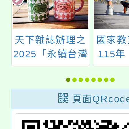
推
天下雜誌辦理之
國家教
本
2025「永續台灣
115
文
創意教案」徵選
屆辭典
實
坊」
教
頁面QRcod
作