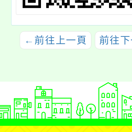
←
前往上一頁
前往下