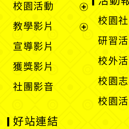
活動
校園活動
開
展
校園社
教學影片
選
開
展
研習活
宣導影片
單
選
開
校外活
獲獎影片
單
選
校園志
社團影音
單
校園活
好站連結