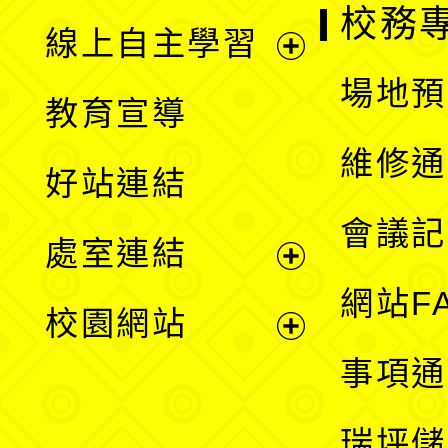
校務
線上自主學習
展
場地預
教育宣導
開
維修通
好站連結
選
會議記
處室連結
單
展
網站F
校園網站
開
展
事項通
選
開
瑞坪儲