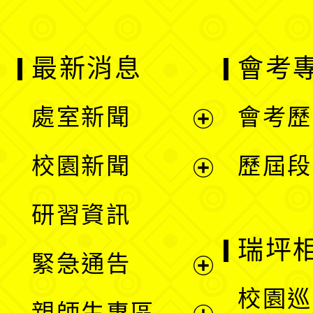
最新消息
會考
處室新聞
會考歷
展
校園新聞
歷屆段
開
展
研習資訊
選
開
瑞坪
緊急通告
單
選
展
校園巡
親師生專區