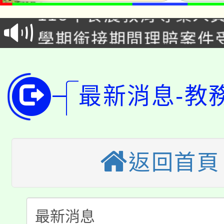
115年食農教育專業人
會
學期銜接期間理賠案件
程
淨零綠領人才培育課程
學籍身 分審查程序及
公告本校115學年度第1
版
最新消息-教
「2026金融保險知識
代理(課)教師甄選結果(
桃園市115學年度學生
車」活動
公告本校115學年度第
返回首頁
生本土語及新住民語歌
公告本校115學年度第
代理(課)教師甄選結果(
轉知中國文化大學推廣
代理(課)教師甄選結果(