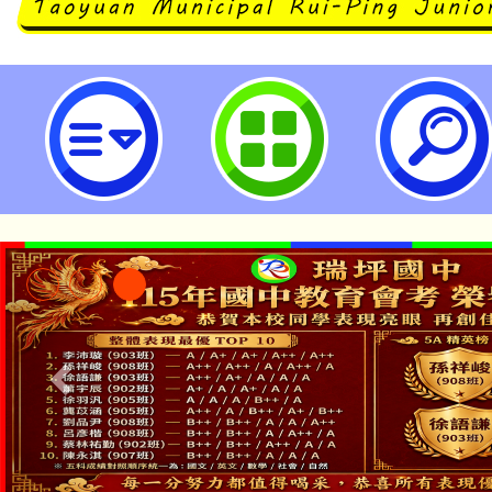
桃園市教育發展資源入口網站提供本
績/出缺勤/獎懲/志工時數】查詢-
中學
115年食農教育專業人
學期銜接期間理賠案件
程