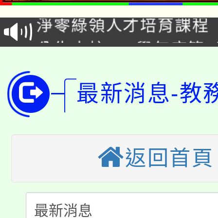
淨零綠領人才培育課程
學籍身 分審查程序及
公告本校115學年度第1
版
「2026金融保險知識
代理(課)教師甄選結果(
最新消息-教
桃園市115學年度學生
車」活動
公告本校115學年度第
生本土語及新住民語歌
公告本校115學年度第
代理(課)教師甄選結果(
返回首頁
轉知中國文化大學推廣
代理(課)教師甄選結果(
轉知苗栗縣政府辦理11
《TA101》溝通分析
115年食農教育專業人
縣市「校園短影音徵選