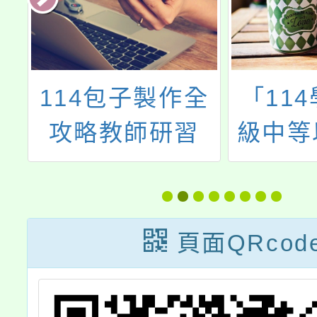
114包子製作全
「11
巧
攻略教師研習
級中等
習
轉型正
案徵選
長收
頁面QRcod
115