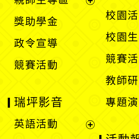
單
開
展
校園活
獎助學金
選
開
校園生
政令宣導
單
選
競賽活
競賽活動
單
教師研
瑞坪影音
專題演
英語活動
展