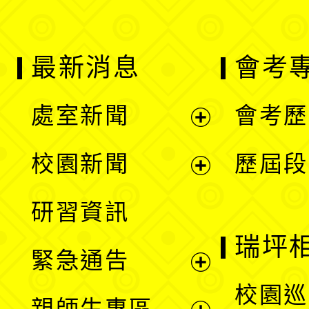
最新消息
會考
處室新聞
會考歷
展
校園新聞
歷屆段
開
展
研習資訊
選
開
瑞坪
緊急通告
單
選
展
校園巡
親師生專區