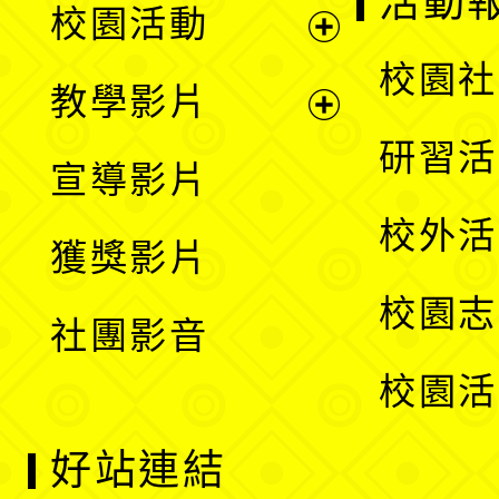
活動
校園活動
開
展
校園社
教學影片
選
開
展
研習活
宣導影片
單
選
開
校外活
獲獎影片
單
選
校園志
社團影音
單
校園活
好站連結