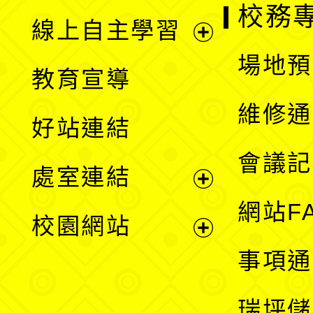
校務
線上自主學習
展
場地預
教育宣導
開
維修通
好站連結
選
會議記
處室連結
單
展
網站F
校園網站
開
展
事項通
選
開
瑞坪儲