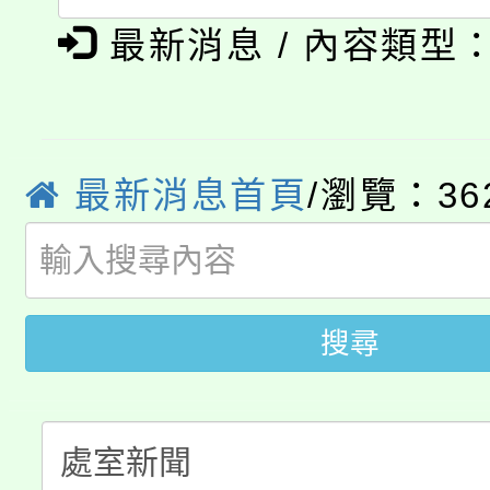
程，歡迎學生輔導中心
學期銜接期間理賠案件
最新消息 / 內容類型
程
門員」簡章及活動海報
心理、諮商輔導、社會
淨零綠領人才培育課程
學籍身 分審查程序及
踴躍報名參加。
系所師生報名參加。
公告本校115學年度第1
版
最新消息首頁
/瀏覽：36
「2026金融保險知識
代理(課)教師甄選結果(
桃園市115學年度學生
車」活動
公告本校115學年度第
生本土語及新住民語歌
搜尋
公告本校115學年度第
代理(課)教師甄選結果(
轉知中國文化大學推廣
代理(課)教師甄選結果(
轉知苗栗縣政府辦理11
《TA101》溝通分析