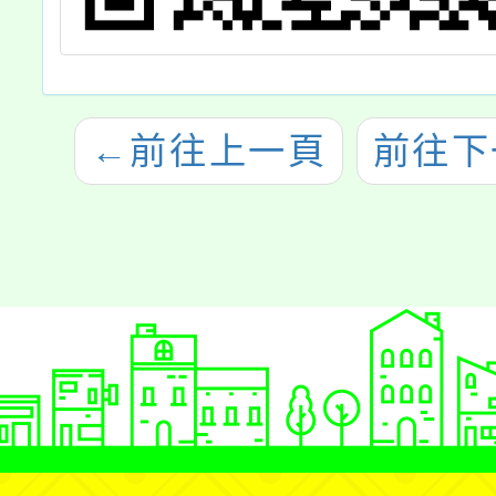
←
前往上一頁
前往下