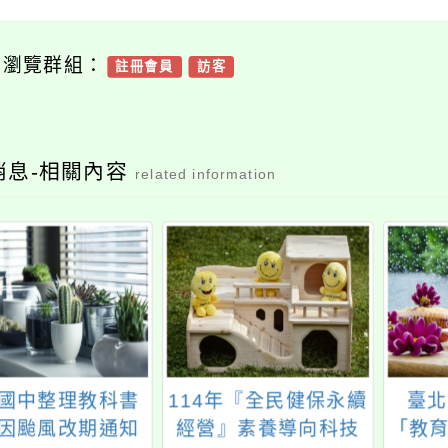
可瀏覽群組：
註冊會員
訪客
消息-相關內容
related information
國中整理教科書
114年『全民健保永續
臺北
因颱風改期通知
經營』素養導向科技
「教育