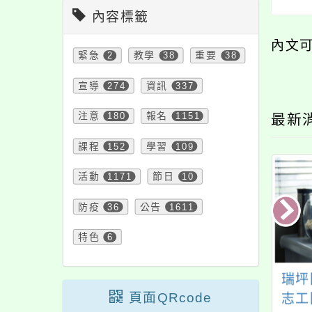
內容標籤
內文
緊急
2
教學
38
重要
38
宣導
274
資訊
337
注意
180
報名
1151
最新
課程
152
學習
109
活動
1171
節日
10
防疫
36
公告
1611
特色
6
文化大學閩南語&
112-2篩選測驗
瑞坪
頁面QRcode
民台語語言能力認
志工