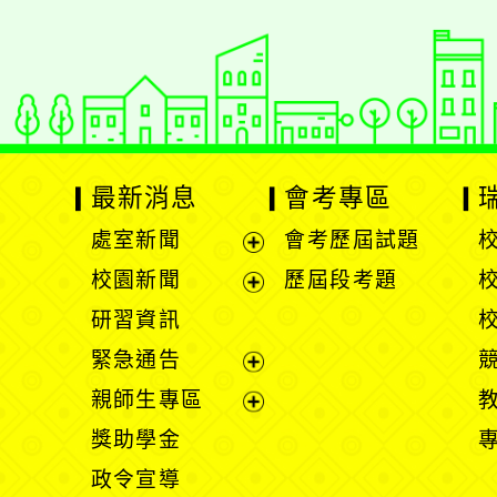
最新消息
會考專區
處室新聞
會考歷屆試題
展
校園新聞
歷屆段考題
開
展
研習資訊
選
開
緊急通告
單
選
展
親師生專區
單
開
展
獎助學金
選
開
政令宣導
單
選