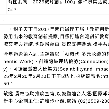
有關我司「2025教育創新100」徵件募集活動
：
理。
明：
、
一、親子天下自2017年起已辦理五屆「教育創新1
勢用出來的教育創新提案,目標打造台灣創新教育
域交流與連結,也期盼藉由 貴校支持響應,攜手
、
今年適逢第六屆,主題將以「AI時代 多元永續的
hentic Work)、創造跨域連結優勢(Connection
y)、可擴展並放大影響力(Scalabilityand Impa
25年2月20年2月20日下午5點止,採網路報名:https://e
50。
、
敬邀 貴校協助推廣宣傳,以鼓勵適合人選/團隊報
新中心企劃主任:許雅玲小姐,電話:(02)2509-2800#