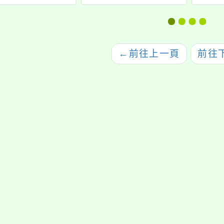
輔助數位媒材發展及
續領
師資精進計畫
←
前往上一頁
前往