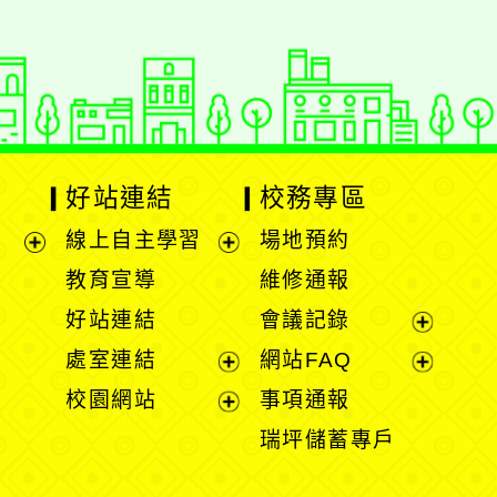
好站連結
校務專區
線上自主學習
場地預約
展
展
教育宣導
維修通報
開
開
好站連結
會議記錄
選
選
展
處室連結
網站FAQ
單
單
開
展
展
校園網站
事項通報
選
開
開
展
瑞坪儲蓄專戶
單
選
選
開
單
單
選