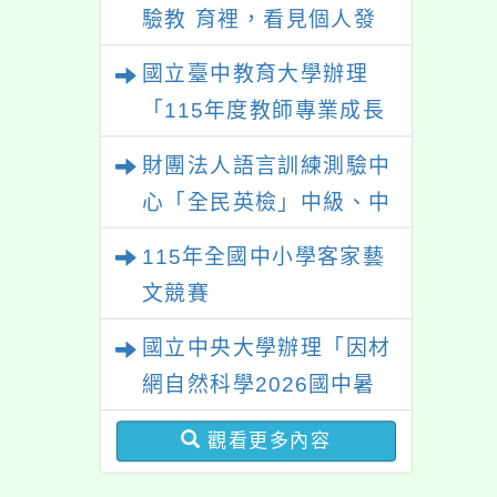
驗教 育裡，看見個人發
展的可能性」
國立臺中教育大學辦理
「115年度教師專業成長
研習—「夢的N次方」實
財團法人語言訓練測驗中
踐家論壇（中區臺中
心「全民英檢」中級、中
場）」
高級測驗
115年全國中小學客家藝
文競賽
國立中央大學辦理「因材
網自然科學2026國中暑
期課程」
觀看更多內容