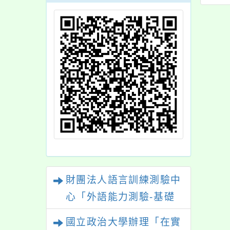
【考試衝刺班】
實體/線上同步】
財團法人語言訓練測驗中
心「外語能力測驗-基礎
級（FLPT-Basic）」
國立政治大學辦理「在實