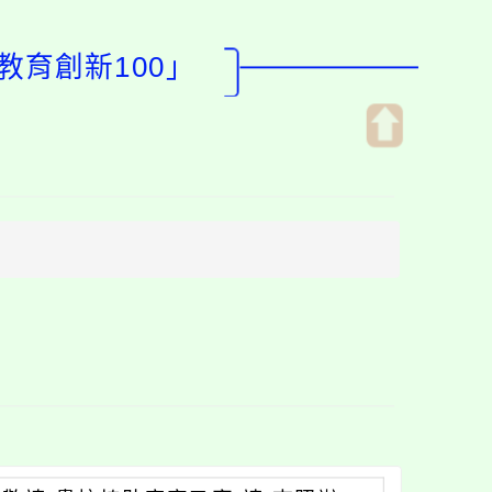
教育創新100」
開
啟
上
方
區
塊