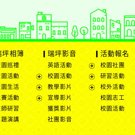
瑞坪相簿
瑞坪影音
活動報名
校園巡禮
英語活動
校園社團
展
校園活動
校園活動
研習活動
開
展
展
校園生活
教學影片
校外活動
選
開
開
展
展
競賽活動
宣導影片
校園志工
單
選
選
開
開
展
教師研習
獲獎影片
校園活動
單
單
選
選
開
專題演講
社團影音
單
單
選
單