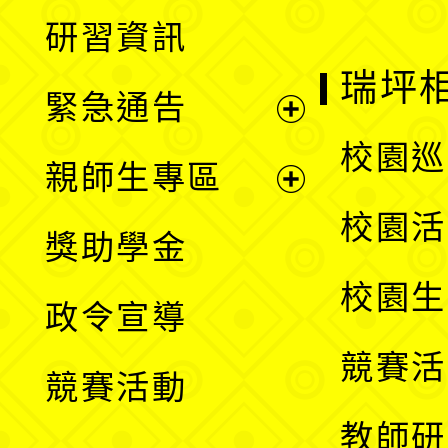
展
研習資訊
選
開
瑞坪
緊急通告
單
選
展
校園巡
親師生專區
單
開
展
校園活
獎助學金
選
開
校園生
政令宣導
單
選
競賽活
競賽活動
單
教師研