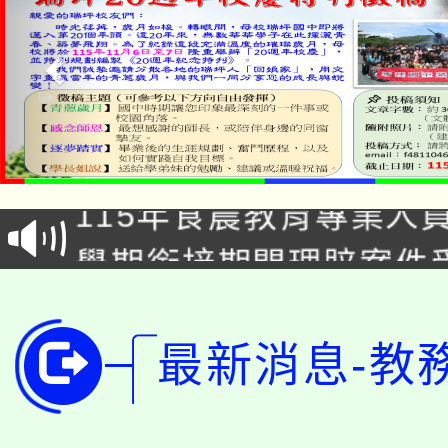
淨零綠生活教案入校路
115年食農教育專業人
會
學期銜接期間理賠案件
程
淨零綠領人才培育課程
學籍身 分審查程序及
公告本校115學年度第1
最新消息-教
版
「2026金融保險知識
代理(課)教師甄選結果(