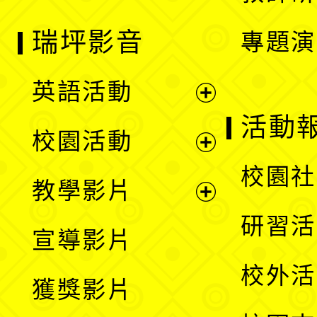
瑞坪影音
專題演
英語活動
展
活動
校園活動
開
展
校園社
教學影片
選
開
展
研習活
宣導影片
單
選
開
校外活
獲獎影片
單
選