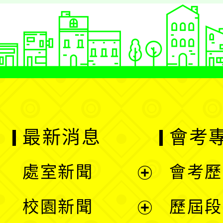
最新消息
會考
處室新聞
會考歷
展
校園新聞
歷屆段
開