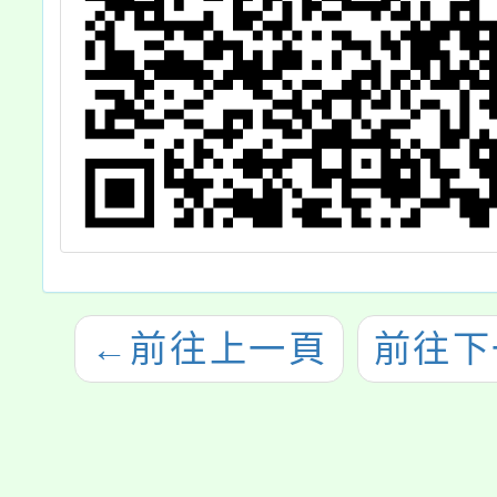
←
前往上一頁
前往下