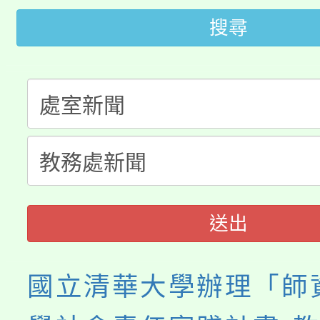
「2026金融保險知識
代理(課)教師甄選結果(
搜尋
桃園市115學年度學生
車」活動
公告本校115學年度第
生本土語及新住民語歌
公告本校115學年度第
代理(課)教師甄選結果(
轉知中國文化大學推廣
代理(課)教師甄選結果(
《TA101》溝通分析
送出
程，歡迎學生輔導中心
心理、諮商輔導、社會
國立清華大學辦理「師
系所師生報名參加。