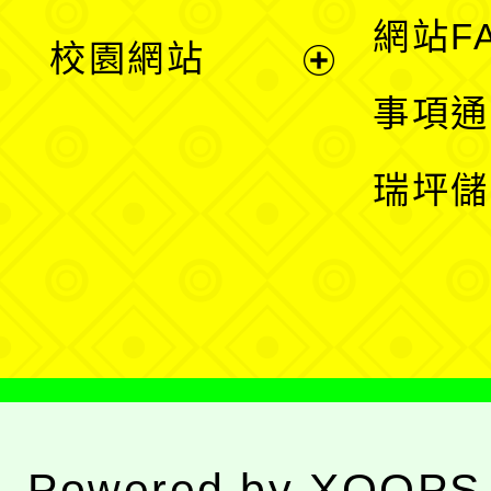
展
網站F
校園網站
開
展
事項通
選
開
瑞坪儲
單
選
單
Powered by
XOOPS