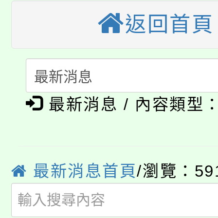
桃園市115學年度學生
車」活動
返回首頁
公告本校115學年度第
生本土語及新住民語歌
公告本校115學年度第
代理(課)教師甄選結果(
轉知中國文化大學推廣
代理(課)教師甄選結果(
淨零綠生活教案入校路
《TA101》溝通分析
最新消息 / 內容類型
115年食農教育專業人
會
程，歡迎學生輔導中心
學期銜接期間理賠案件
程
心理、諮商輔導、社會
最新消息首頁
/瀏覽：59
淨零綠領人才培育課程
學籍身 分審查程序及
系所師生報名參加。
公告本校115學年度第1
版