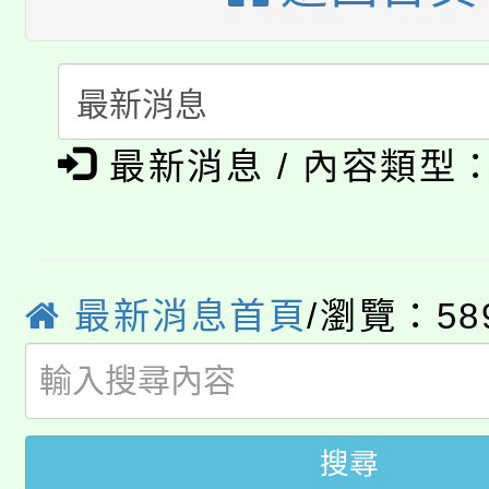
「桃園市補助參觀特色
要點
門員」簡章及活動海報
心理、諮商輔導、社會
115年度「教育部表揚
展演活動實施計畫」
踴躍報名參加。
系所師生報名參加。
公告本校115學年度第1
義教育推展貢獻獎」
最新消息 / 內容類型
「2026金融保險知識
代理(課)教師甄選結果(
桃園市115學年度學生
車」活動
公告本校115學年度第
最新消息首頁
/瀏覽：58
生本土語及新住民語歌
公告本校115學年度第
代理(課)教師甄選結果(
轉知中國文化大學推廣
代理(課)教師甄選結果(
搜尋
轉知苗栗縣政府辦理11
《TA101》溝通分析