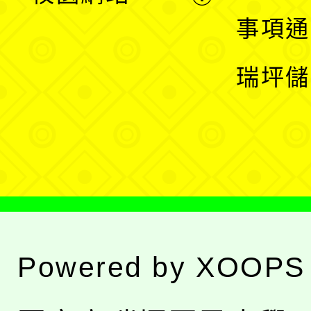
開
展
事項通
選
開
瑞坪儲
單
選
單
Powered by
XOOPS