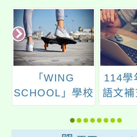
「WING
114
士
SCHOOL」學校
語文補
4
簡介及學校法人
文及教
熊本壺溪學園暑
計徵選