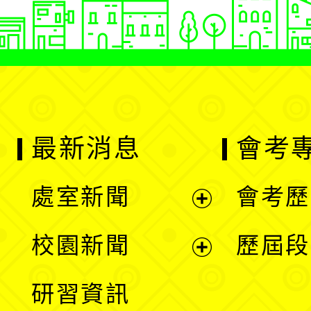
最新消息
會考
處室新聞
會考歷
展
校園新聞
歷屆段
開
展
研習資訊
選