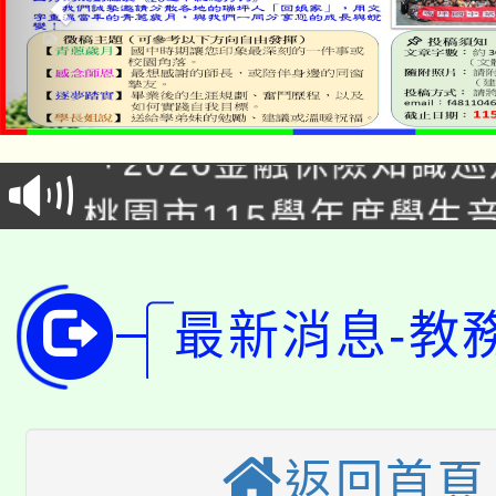
公告本校115學年度第1
「2026金融保險知識
代理(課)教師甄選結果(
桃園市115學年度學生
車」活動
公告本校115學年度第
生本土語及新住民語歌
公告本校115學年度第
代理(課)教師甄選結果(
最新消息-教
轉知中國文化大學推廣
代理(課)教師甄選結果(
轉知苗栗縣政府辦理11
《TA101》溝通分析
返回首頁
桃園市115學年度學生
縣市「校園短影音徵選
程，歡迎學生輔導中心