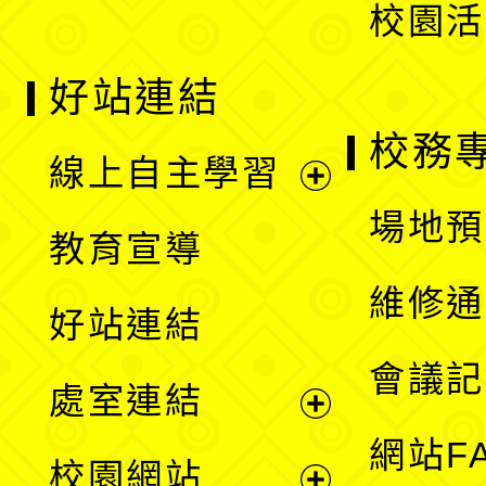
校園活
好站連結
校務
線上自主學習
展
場地預
教育宣導
開
維修通
好站連結
選
會議記
處室連結
單
展
網站F
校園網站