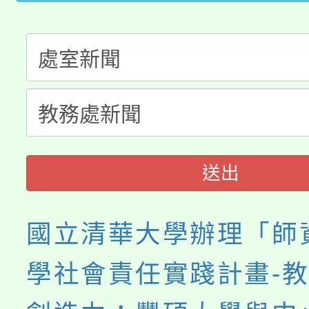
桃園市115學年度學生
縣市「校園短影音徵選
程，歡迎學生輔導中心
「桃園市補助參觀特色
要點
門員」簡章及活動海報
心理、諮商輔導、社會
115年度「教育部表揚
展演活動實施計畫」
踴躍報名參加。
系所師生報名參加。
義教育推展貢獻獎」
送出
國立清華大學辦理「師
學社會責任實踐計畫-