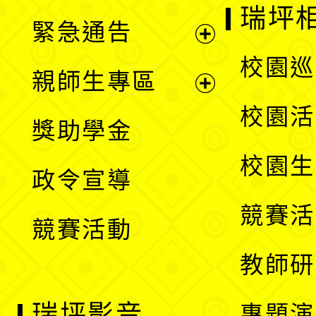
開
瑞坪
緊急通告
單
選
展
校園巡
親師生專區
單
開
展
校園活
獎助學金
選
開
校園生
政令宣導
單
選
競賽活
競賽活動
單
教師研
瑞坪影音
專題演