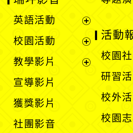
英語活動
展
活動
校園活動
開
展
校園社
教學影片
選
開
展
研習活
宣導影片
單
選
開
校外活
獲獎影片
單
選
校園志
社團影音
單