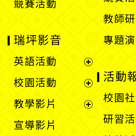
競賽活動
單
教師研
瑞坪影音
專題演
英語活動
展
活動
校園活動
開
展
校園社
教學影片
選
開
展
研習活
宣導影片
單
選
開