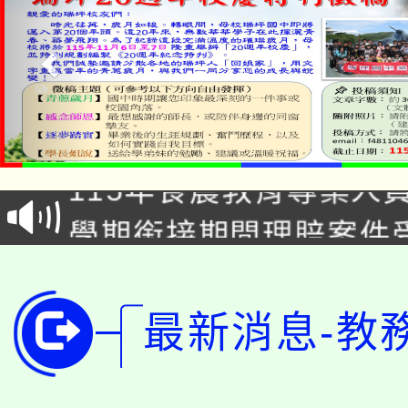
淨零綠生活教案入校路
115年食農教育專業人
會
學期銜接期間理賠案件
程
淨零綠領人才培育課程
學籍身 分審查程序及
公告本校115學年度第1
版
最新消息-教
「2026金融保險知識
代理(課)教師甄選結果(
桃園市115學年度學生