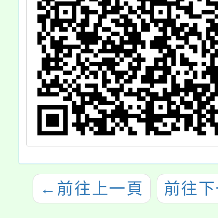
←
前往上一頁
前往下