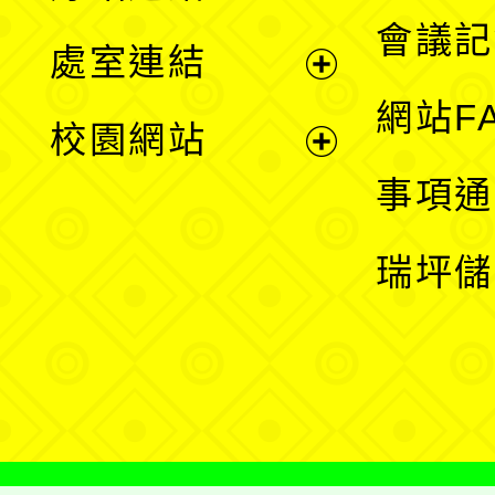
選
會議記
處室連結
單
展
網站F
校園網站
開
展
事項通
選
開
瑞坪儲
單
選
單