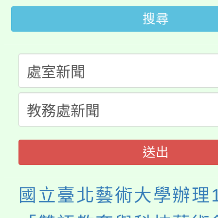
代理(課)教師甄選結果(
搜尋
桃園市115學年度學生
車」活動
公告本校115學年度第
生本土語及新住民語歌
公告本校115學年度第
代理(課)教師甄選結果(
轉知中國文化大學推廣
代理(課)教師甄選結果(
《TA101》溝通分析
程，歡迎學生輔導中心
送出
心理、諮商輔導、社會
國立臺北藝術大學辦理1
系所師生報名參加。