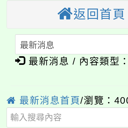
車」活動
返回首頁
公告本校115學年度第
生本土語及新住民語歌
公告本校115學年度第
代理(課)教師甄選結果(
轉知中國文化大學推廣
代理(課)教師甄選結果(
淨零綠生活教案入校路
《TA101》溝通分析
最新消息 / 內容類型
115年食農教育專業人
會
程，歡迎學生輔導中心
學期銜接期間理賠案件
程
心理、諮商輔導、社會
淨零綠領人才培育課程
學籍身 分審查程序及
最新消息首頁
/瀏覽：40
系所師生報名參加。
公告本校115學年度第1
版
「2026金融保險知識