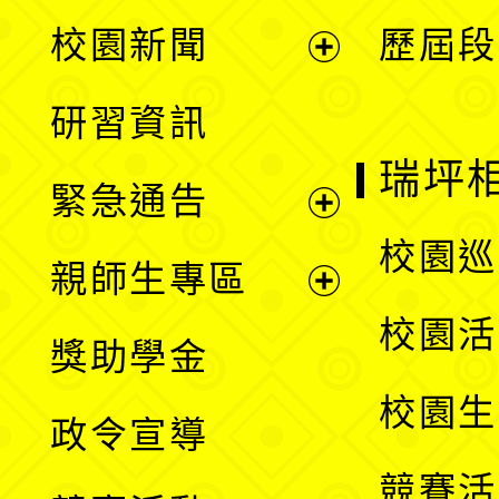
展
校園新聞
歷屆段
開
展
研習資訊
選
開
瑞坪
緊急通告
單
選
展
校園巡
親師生專區
單
開
展
校園活
獎助學金
選
開
校園生
政令宣導
單
選
競賽活