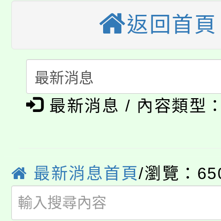
桃園市115學年度學生
縣市「校園短影音徵選
程，歡迎學生輔導中心
返回首頁
「桃園市補助參觀特色
要點
門員」簡章及活動海報
心理、諮商輔導、社會
115年度「教育部表揚
展演活動實施計畫」
踴躍報名參加。
系所師生報名參加。
公告本校115學年度第1
義教育推展貢獻獎」
最新消息 / 內容類型
「2026金融保險知識
代理(課)教師甄選結果(
桃園市115學年度學生
車」活動
公告本校115學年度第
生本土語及新住民語歌
最新消息首頁
/瀏覽：65
公告本校115學年度第
代理(課)教師甄選結果(
轉知中國文化大學推廣
代理(課)教師甄選結果(