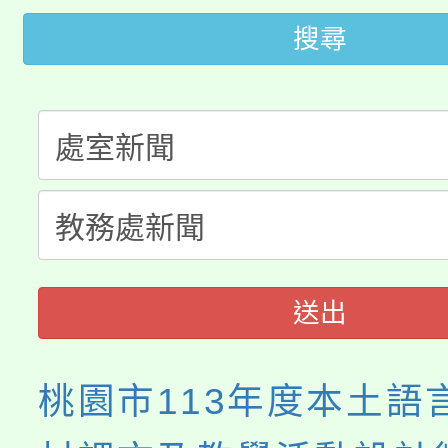
轉知苗栗縣政府辦理11
《TA101》溝通分析
搜尋
桃園市115學年度學生
縣市「校園短影音徵選
程，歡迎學生輔導中心
「桃園市補助參觀特色
要點
門員」簡章及活動海報
心理、諮商輔導、社會
115年度「教育部表揚
展演活動實施計畫」
踴躍報名參加。
系所師生報名參加。
義教育推展貢獻獎」
送出
桃園市113年度本土語