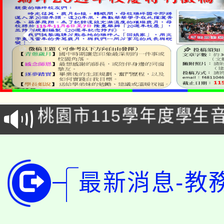
公告本校115學年度第1
「2026金融保險知識
代理(課)教師甄選結果(
桃園市115學年度學生
車」活動
公告本校115學年度第
生本土語及新住民語歌
公告本校115學年度第
代理(課)教師甄選結果(
最新消息-教
轉知中國文化大學推廣
代理(課)教師甄選結果(
轉知苗栗縣政府辦理11
《TA101》溝通分析