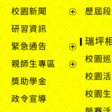
展
校園新聞
歷屆段
開
展
研習資訊
選
開
瑞坪
緊急通告
單
選
展
校園巡
親師生專區
單
開
展
校園活
獎助學金
選
開
校園生
政令宣導
單
選
競賽活