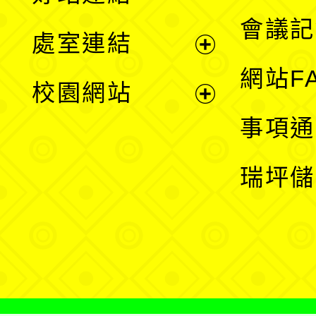
選
會議記
處室連結
單
展
網站F
校園網站
開
展
事項通
選
開
瑞坪儲
單
選
單