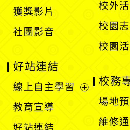
開
校外活
獲獎影片
單
選
校園志
社團影音
單
校園活
好站連結
校務
線上自主學習
展
場地預
教育宣導
開
維修通
好站連結