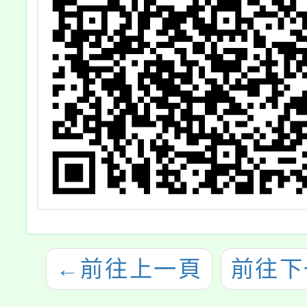
←
前往上一頁
前往下