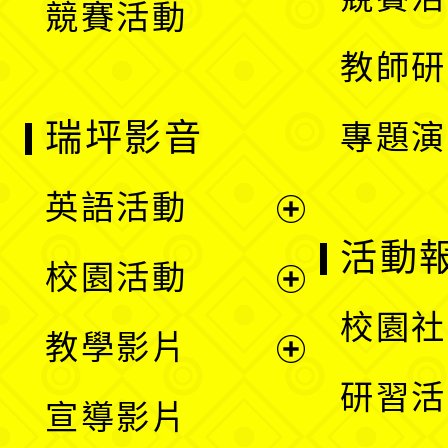
競賽活動
單
教師研
瑞坪影音
專題演
英語活動
展
活動
校園活動
開
展
校園社
教學影片
選
開
展
研習活
宣導影片
單
選