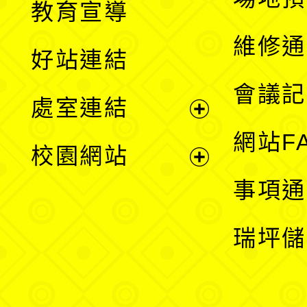
教育宣導
開
維修通
好站連結
選
會議記
處室連結
單
展
網站F
校園網站
開
展
事項通
選
開
瑞坪儲
單
選
單