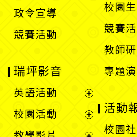
開
校園生
政令宣導
單
選
競賽活
競賽活動
單
教師研
瑞坪影音
專題演
英語活動
展
活動
校園活動
開
展
校園社
教學影片