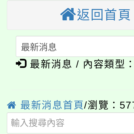
轉知苗栗縣政府辦理11
《TA101》溝通分析
返回首頁
桃園市115學年度學生
縣市「校園短影音徵選
程，歡迎學生輔導中心
「桃園市補助參觀特色
要點
門員」簡章及活動海報
心理、諮商輔導、社會
115年度「教育部表揚
展演活動實施計畫」
踴躍報名參加。
系所師生報名參加。
公告本校115學年度第1
最新消息 / 內容類型
義教育推展貢獻獎」
「2026金融保險知識
代理(課)教師甄選結果(
桃園市115學年度學生
車」活動
最新消息首頁
/瀏覽：57
公告本校115學年度第
生本土語及新住民語歌
公告本校115學年度第
代理(課)教師甄選結果(