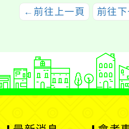
←
前往上一頁
前往下