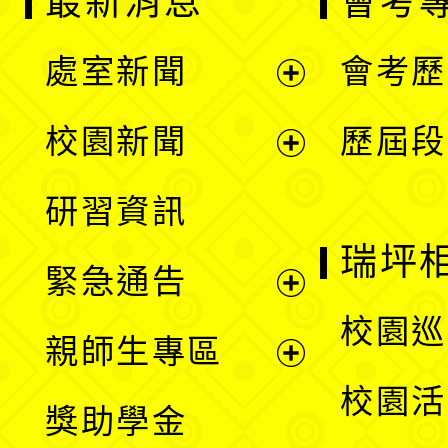
最新消息
會考
處室新聞
會考歷
展
校園新聞
歷屆段
開
展
研習資訊
選
開
瑞坪
緊急通告
單
選
展
校園巡
親師生專區
單
開
展
校園活
獎助學金
選