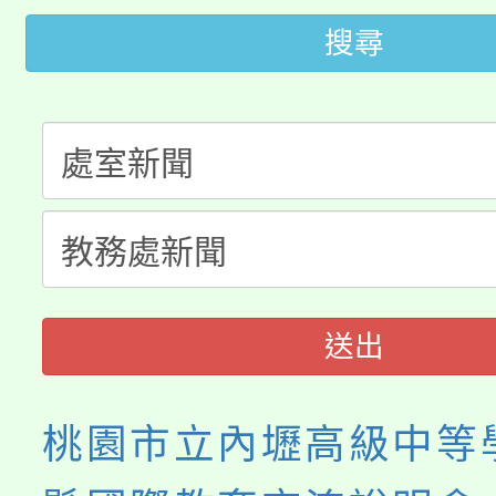
轉知中國文化大學推廣
代理(課)教師甄選結果(
搜尋
轉知苗栗縣政府辦理11
《TA101》溝通分析
桃園市115學年度學生
縣市「校園短影音徵選
程，歡迎學生輔導中心
「桃園市補助參觀特色
要點
門員」簡章及活動海報
心理、諮商輔導、社會
115年度「教育部表揚
展演活動實施計畫」
踴躍報名參加。
系所師生報名參加。
義教育推展貢獻獎」
送出
桃園市立內壢高級中等