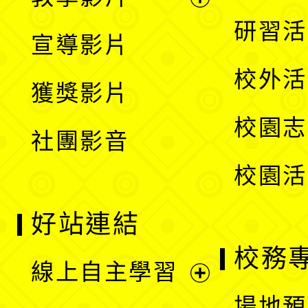
選
開
展
研習活
宣導影片
單
選
開
校外活
獲獎影片
單
選
校園志
社團影音
單
校園活
好站連結
校務
線上自主學習
展
場地預