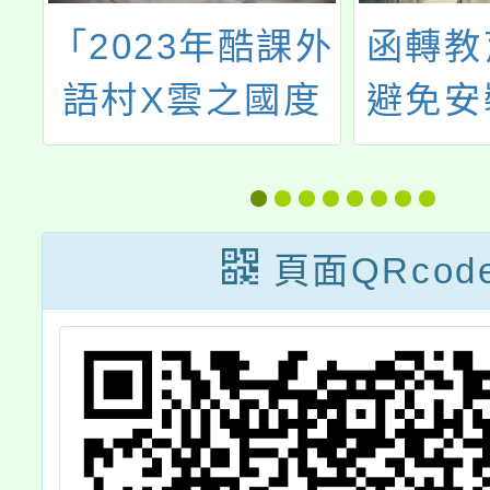
辦
「2023年酷課外
函轉教
小
語村X雲之國度
避免安
教
—環遊世界冬令
具風險之
驗
營」
抖音、
中
微博、
頁面QRcod
」
百度雲
行動