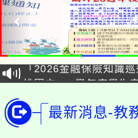
公告本校115學年度第1
「2026金融保險知識
代理(課)教師甄選結果(
桃園市115學年度學生
車」活動
公告本校115學年度第
生本土語及新住民語歌
最新消息-教
公告本校115學年度第
代理(課)教師甄選結果(
轉知中國文化大學推廣
代理(課)教師甄選結果(