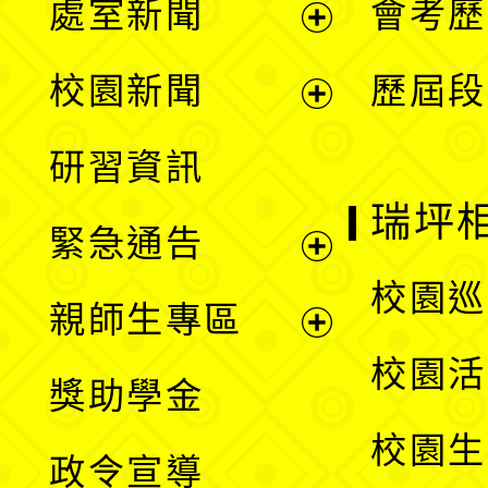
處室新聞
會考歷
展
校園新聞
歷屆段
開
展
研習資訊
選
開
瑞坪
緊急通告
單
選
展
校園巡
親師生專區
單
開
展
校園活
獎助學金
選
開
校園生
政令宣導
單