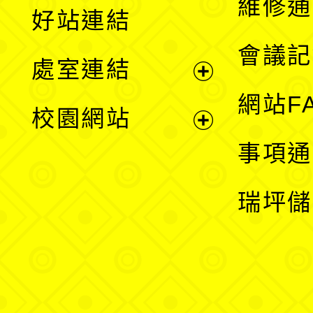
維修通
好站連結
選
會議記
處室連結
單
展
網站F
校園網站
開
展
事項通
選
開
瑞坪儲
單
選
單