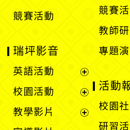
選
競賽活
競賽活動
單
教師研
瑞坪影音
專題演
英語活動
展
活動
校園活動
開
展
校園社
教學影片
選
開
展
研習活