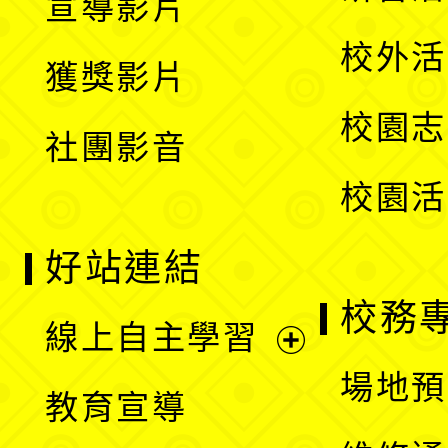
宣導影片
單
選
開
校外活
獲獎影片
單
選
校園志
社團影音
單
校園活
好站連結
校務
線上自主學習
展
場地預
教育宣導
開