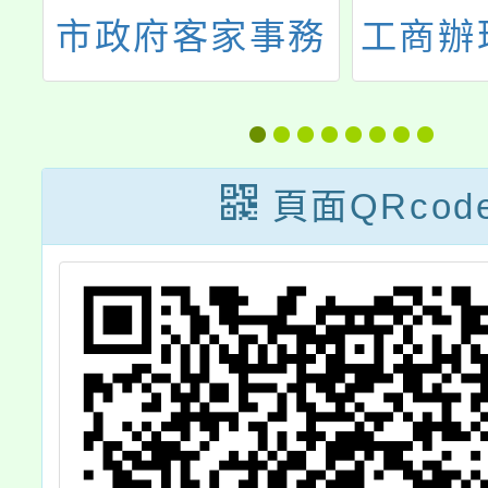
務
工商辦理「A1-2
家長數
考
教師交流、完免
策宣講
實
培力國高中教師
技輔助
社群研習課程」
推廣計
頁面QRcod
勵學生