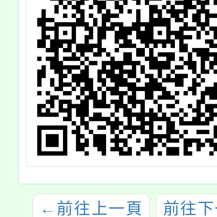
←
前往上一頁
前往下