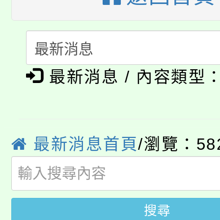
公告本校115學年度第
代理(課)教師甄選結果(
轉知中國文化大學推廣
代理(課)教師甄選結果(
淨零綠生活教案入校路
《TA101》溝通分析
最新消息 / 內容類型
115年食農教育專業人
會
程，歡迎學生輔導中心
學期銜接期間理賠案件
程
心理、諮商輔導、社會
淨零綠領人才培育課程
學籍身 分審查程序及
系所師生報名參加。
最新消息首頁
/瀏覽：58
公告本校115學年度第1
版
「2026金融保險知識
代理(課)教師甄選結果(
桃園市115學年度學生
車」活動
搜尋