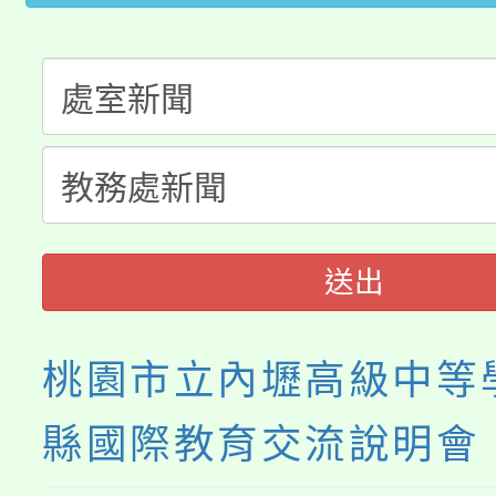
公告本校115學年度第
生本土語及新住民語歌
公告本校115學年度第
代理(課)教師甄選結果(
轉知中國文化大學推廣
代理(課)教師甄選結果(
《TA101》溝通分析
程，歡迎學生輔導中心
送出
心理、諮商輔導、社會
桃園市立內壢高級中等
系所師生報名參加。
縣國際教育交流說明會