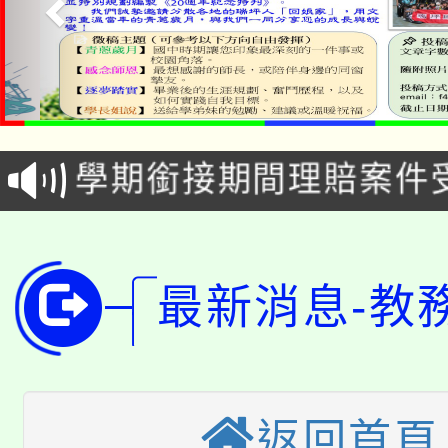
淨零綠生活教案入校路
115年食農教育專業人
會
學期銜接期間理賠案件
程
淨零綠領人才培育課程
學籍身 分審查程序及
公告本校115學年度第1
版
最新消息-教
「2026金融保險知識
代理(課)教師甄選結果(
桃園市115學年度學生
車」活動
公告本校115學年度第
生本土語及新住民語歌
返回首頁