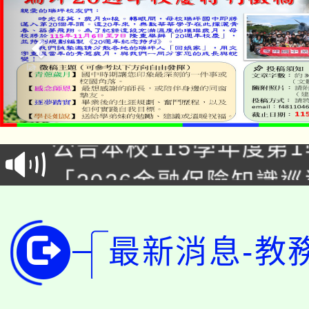
淨零綠領人才培育課程
公告本校115學年度第1
「2026金融保險知識
代理(課)教師甄選結果(
桃園市115學年度學生
車」活動
公告本校115學年度第
生本土語及新住民語歌
最新消息-教
公告本校115學年度第
代理(課)教師甄選結果(