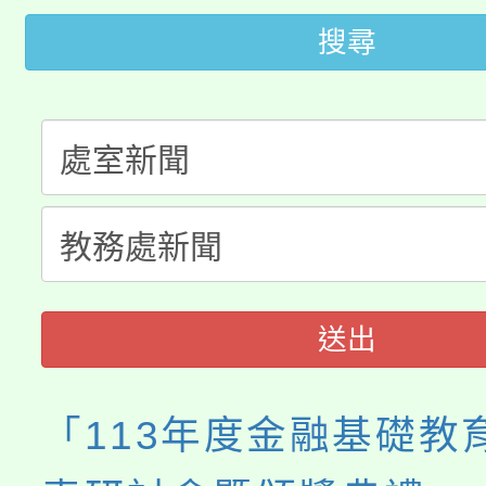
公告本校115學年度第
代理(課)教師甄選結果(
搜尋
轉知中國文化大學推廣
代理(課)教師甄選結果(
轉知苗栗縣政府辦理11
《TA101》溝通分析
桃園市115學年度學生
縣市「校園短影音徵選
程，歡迎學生輔導中心
「桃園市補助參觀特色
要點
門員」簡章及活動海報
心理、諮商輔導、社會
展演活動實施計畫」
踴躍報名參加。
系所師生報名參加。
送出
「113年度金融基礎教