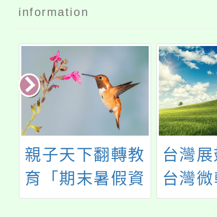
information
理
親子天下翻轉教
台灣展
」
育「期末暑假資
台灣微
動
源專區」及「挺
素養