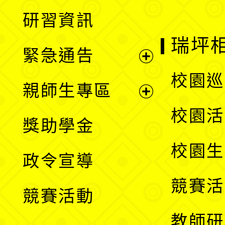
開
展
研習資訊
選
開
瑞坪
緊急通告
單
選
展
校園巡
親師生專區
單
開
展
校園活
獎助學金
選
開
校園生
政令宣導
單
選
競賽活
競賽活動
單
教師研