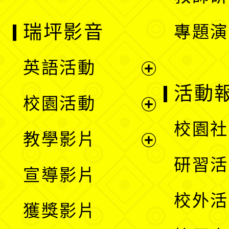
瑞坪影音
專題演
英語活動
展
活動
校園活動
開
展
校園社
教學影片
選
開
展
研習活
宣導影片
單
選
開
校外活
獲獎影片
單
選