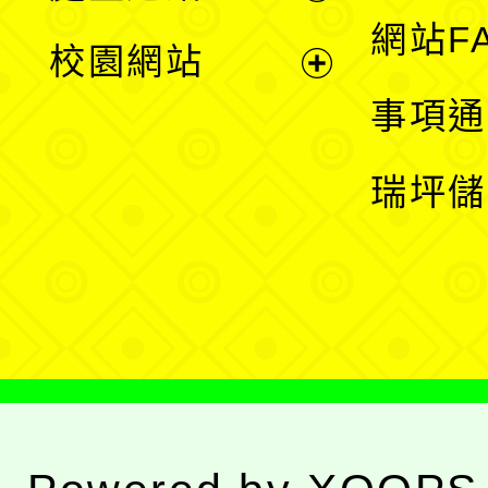
展
網站F
校園網站
開
展
事項通
選
開
瑞坪儲
單
選
單