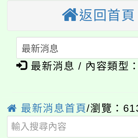
轉知中國文化大學推廣
代理(課)教師甄選結果(
返回首頁
轉知苗栗縣政府辦理11
《TA101》溝通分析
桃園市115學年度學生
縣市「校園短影音徵選
程，歡迎學生輔導中心
「桃園市補助參觀特色
要點
門員」簡章及活動海報
心理、諮商輔導、社會
淨零綠領人才培育課程
展演活動實施計畫」
最新消息 / 內容類型
踴躍報名參加。
系所師生報名參加。
公告本校115學年度第1
「2026金融保險知識
代理(課)教師甄選結果(
桃園市115學年度學生
最新消息首頁
/瀏覽：61
車」活動
公告本校115學年度第
生本土語及新住民語歌