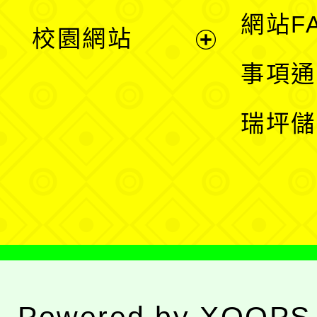
展
網站F
校園網站
開
展
事項通
選
開
瑞坪儲
單
選
單
Powered by
XOOPS