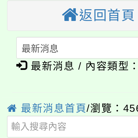
轉知中國文化大學推廣
代理(課)教師甄選結果(
返回首頁
轉知苗栗縣政府辦理11
《TA101》溝通分析
桃園市115學年度學生
縣市「校園短影音徵選
程，歡迎學生輔導中心
「桃園市補助參觀特色
要點
門員」簡章及活動海報
心理、諮商輔導、社會
淨零綠領人才培育課程
展演活動實施計畫」
最新消息 / 內容類型
踴躍報名參加。
系所師生報名參加。
公告本校115學年度第1
「2026金融保險知識
代理(課)教師甄選結果(
最新消息首頁
/瀏覽：45
桃園市115學年度學生
車」活動
公告本校115學年度第
生本土語及新住民語歌