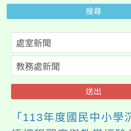
公告本校115學年度第
代理(課)教師甄選結果(
搜尋
轉知中國文化大學推廣
代理(課)教師甄選結果(
轉知苗栗縣政府辦理11
《TA101》溝通分析
桃園市115學年度學生
縣市「校園短影音徵選
程，歡迎學生輔導中心
「桃園市補助參觀特色
要點
門員」簡章及活動海報
心理、諮商輔導、社會
展演活動實施計畫」
踴躍報名參加。
系所師生報名參加。
送出
「113年度國民中小學