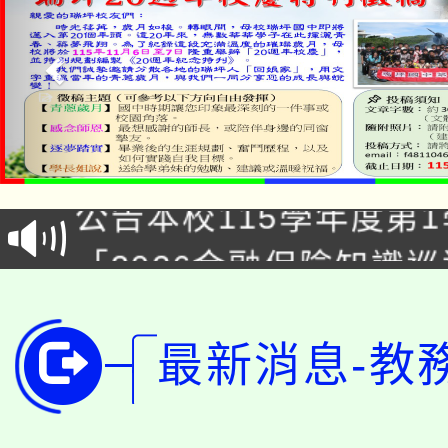
淨零綠領人才培育課程
公告本校115學年度第1
「2026金融保險知識
代理(課)教師甄選結果(
桃園市115學年度學生
車」活動
公告本校115學年度第
最新消息-教
生本土語及新住民語歌
公告本校115學年度第
代理(課)教師甄選結果(