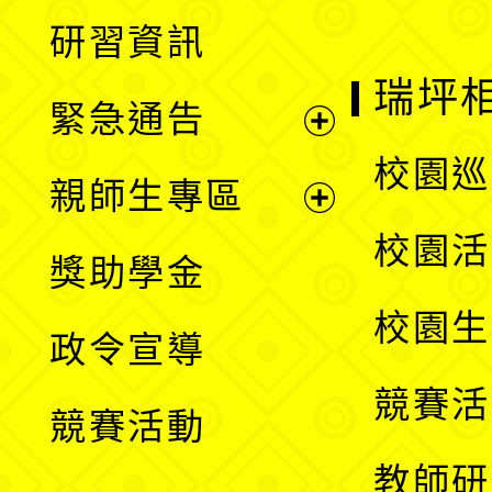
開
展
研習資訊
選
開
瑞坪
緊急通告
單
選
展
校園巡
親師生專區
單
開
展
校園活
獎助學金
選
開
校園生
政令宣導
單
選
競賽活
競賽活動
單
教師研