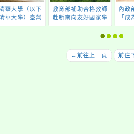
清華大學（以下
教育部補助合格教師
內政
清華大學）臺灣
赴新南向友好國家學
「成
研究與教學研究
校任教計畫113學年度
索國
理115年《閩南語
泰北地區學校第1次教
童版
教學研習課程》
師甄選簡章
←
前往上一頁
前往