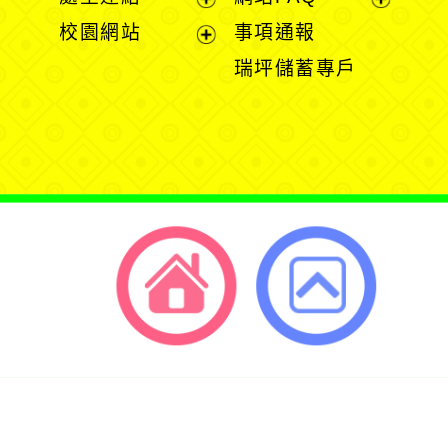
單
單
開
展
展
校園網站
事項通報
選
開
開
展
瑞坪儲蓄專戶
單
選
選
開
單
單
選
單
返回首頁
返回頂端