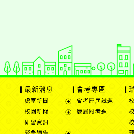
佈景版本：
neilrpjh
適用瀏覽器：Edge、Goo
Xoops版本：
XOOPS
Xoops
網站設計
：
N
Xoops網站設計者：
最新消息
會考專區
處室新聞
會考歷屆試題
展
校園新聞
歷屆段考題
開
展
研習資訊
選
開
緊急通告