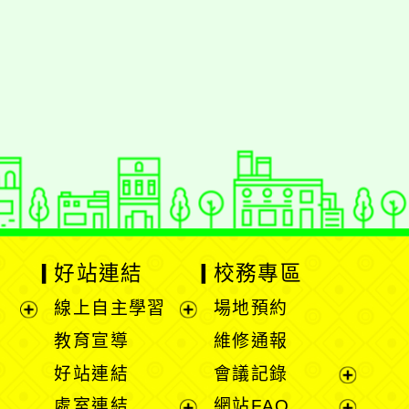
動瀏覽裝置
好站連結
校務專區
線上自主學習
場地預約
展
展
教育宣導
維修通報
開
開
好站連結
會議記錄
選
選
展
處室連結
網站FAQ