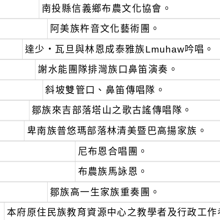
南投縣信義鄉布農文化協會。
阿美族杵音文化藝術團。
達少‧瓦旦與林恩成泰雅族Lmuhaw吟唱。
謝水能團隊排灣族口鼻笛演奏。
斜坡雙管口、鼻笛傳唱隊。
鄒族來吉部落塔山之歌古謠傳唱隊。
卑南族普悠瑪部落林清美暨巴高揚家族。
尼布恩合唱團。
布農族馬詠恩。
鄒族高一生家族重奏團。
、
本府原住民族教育資源中心之教學者及行政工作