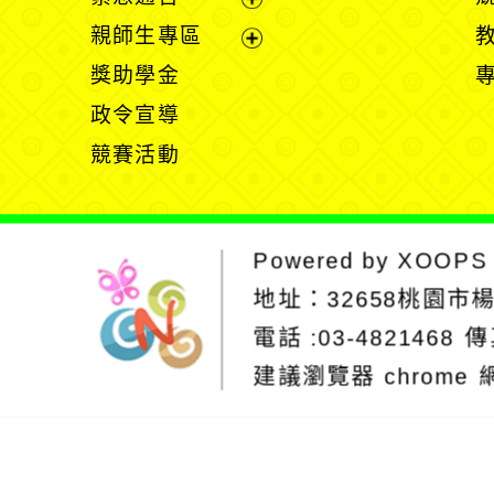
單
選
展
親師生專區
單
開
展
獎助學金
選
開
政令宣導
單
選
競賽活動
單
Powered by
XOOPS
地址：
32658桃園市
電話 :03-4821468
傳
建議瀏覽器 chrome
網站設計：Neil
網站設計工坊