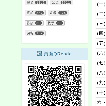
報名
1151
公告
1611
(一)
資訊
337
宣導
274
(二)
防疫
36
教學
38
(三)
(四)
課程
152
(五)
(六)
頁面QRcode
(七)
(八)
(九)
(十)
六