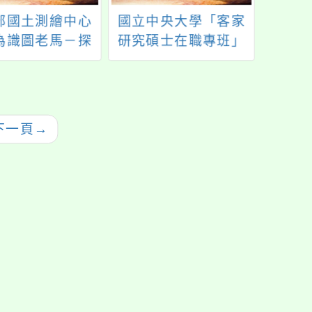
部國土測繪中心
國立中央大學「客家
數學
為識圖老馬－探
研究碩士在職專班」
「第
土測繪圖資」兒
114學年度招生
培訓
宣導摺頁電子檔
下一頁
→