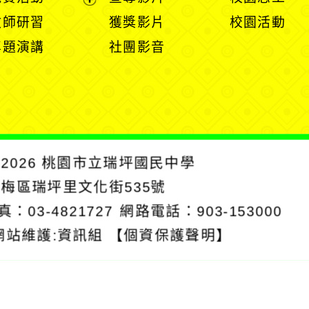
單
選
選
開
開
展
教師研習
獲獎影片
校園活動
單
單
選
選
開
專題演講
社團影音
單
單
選
單
2026
桃園市立瑞坪國民中學
楊梅區瑞坪里文化街535號
真：03-4821727
網路電話：903-153000
網站維護:資訊組
【個資保護聲明】