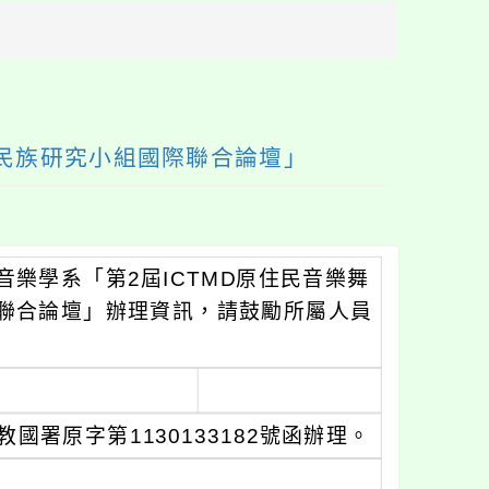
方
區
塊
數民族研究小組國際聯合論壇」
樂學系「第2屆ICTMD原住民音樂舞
聯合論壇」辦理資訊，請鼓勵所屬人員
國署原字第1130133182號函辦理。