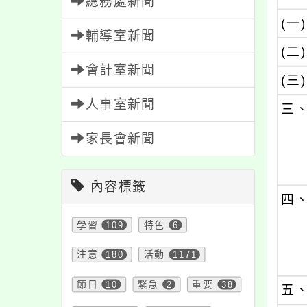
總務處新聞
(一)
輔導室新聞
(二)
會計室新聞
(三)
人事室新聞
三
家長會新聞
內容標籤
四
學習
109
特色
6
注意
180
活動
1171
節日
10
緊急
2
重要
38
五