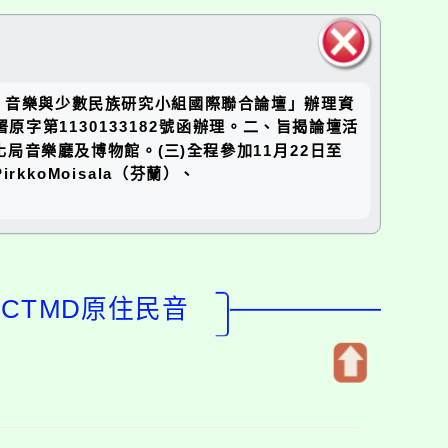
關閉區
）音樂與少數民族研究小組國際聯合論壇」辦理資
塊
字第1130133182號函辦理。二、旨揭論壇活
化局音樂廳及博物館。(三)全程參加11月22日至
kkoMoisala（芬蘭）、
CTMD原住民音
開
啟
上