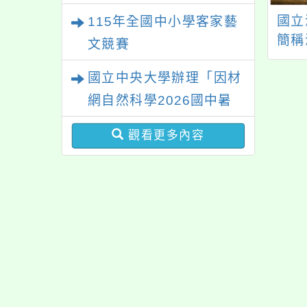
高級測驗
3年度「木藝教育暑
國立臺灣工藝研究發
國立
115年全國中小學客家藝
習系列課程II-木
展中心辦理「114年工
簡稱
文競賽
教師增能研習」
藝校園扎根教案分享
語言
國立中央大學辦理「因材
講座」及「鳩尾榫椅
所辦
凳組工作坊」
雙語
網自然科學2026國中暑
期課程」
觀看更多內容