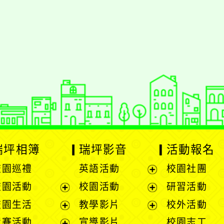
styc
gle、Firefox、Vivaldi、Opera
支援行
 2.5.11
網站語系：zh-TW
eil網站設計工坊
徐嘉裕 Neil hsu
瑞坪相簿
瑞坪影音
活動報名
校園巡禮
英語活動
校園社團
展
校園活動
校園活動
研習活動
開
展
展
校園生活
教學影片
校外活動
選
開
開
展
展
競賽活動
宣導影片
校園志工