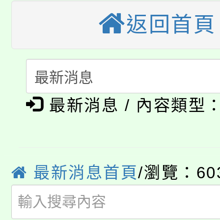
桃園市115學年度學生
車」活動
返回首頁
公告本校115學年度第
生本土語及新住民語歌
公告本校115學年度第
代理(課)教師甄選結果(
轉知中國文化大學推廣
代理(課)教師甄選結果(
最新消息 / 內容類型
淨零綠生活教案入校路
《TA101》溝通分析
115年食農教育專業人
會
程，歡迎學生輔導中心
學期銜接期間理賠案件
程
心理、諮商輔導、社會
最新消息首頁
/瀏覽：60
淨零綠領人才培育課程
學籍身 分審查程序及
系所師生報名參加。
公告本校115學年度第1
版