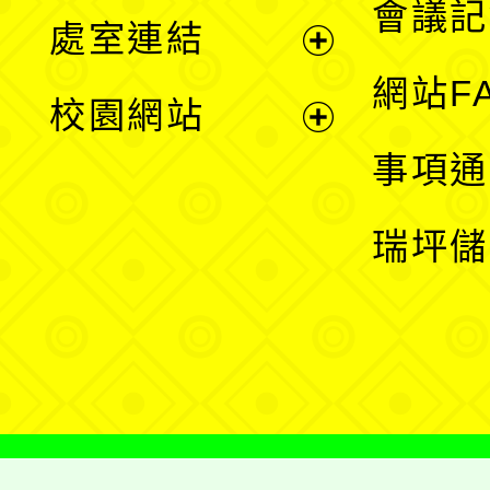
會議記
處室連結
單
展
網站F
校園網站
開
展
事項通
選
開
瑞坪儲
單
選
單