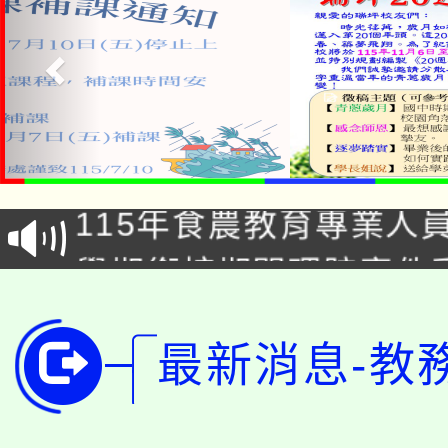
淨零綠生活教案入校路
115年食農教育專業人
會
學期銜接期間理賠案件
程
淨零綠領人才培育課程
學籍身 分審查程序及
最新消息-教
公告本校115學年度第1
版
「2026金融保險知識
代理(課)教師甄選結果(