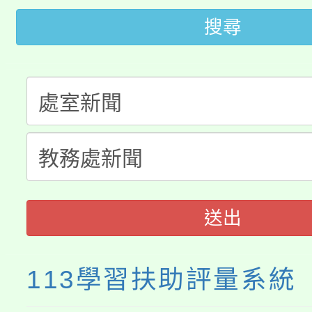
「2026金融保險知識
代理(課)教師甄選結果(
搜尋
桃園市115學年度學生
車」活動
公告本校115學年度第
生本土語及新住民語歌
公告本校115學年度第
代理(課)教師甄選結果(
轉知中國文化大學推廣
代理(課)教師甄選結果(
《TA101》溝通分析
送出
程，歡迎學生輔導中心
心理、諮商輔導、社會
113學習扶助評量系統
系所師生報名參加。