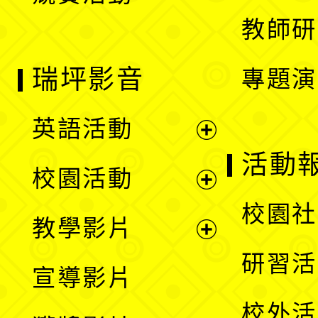
教師研
瑞坪影音
專題演
英語活動
展
活動
校園活動
開
展
校園社
教學影片
選
開
展
研習活
宣導影片
單
選
開
校外活