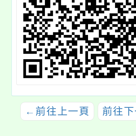
←
前往上一頁
前往下