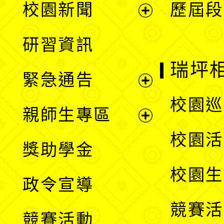
校園新聞
歷屆段
開
展
研習資訊
選
開
瑞坪
緊急通告
單
選
展
校園巡
親師生專區
單
開
展
校園活
獎助學金
選
開
校園生
政令宣導
單
選
競賽活
競賽活動
單