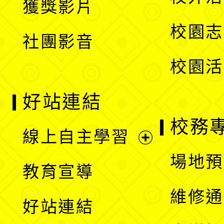
獲獎影片
單
選
校園志
社團影音
單
校園活
好站連結
校務
線上自主學習
展
場地預
教育宣導
開
維修通
好站連結
選