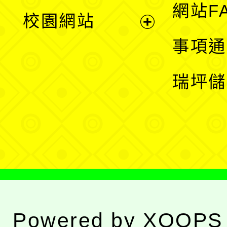
展
網站F
校園網站
開
展
事項通
選
開
瑞坪儲
單
選
單
Powered by
XOOPS