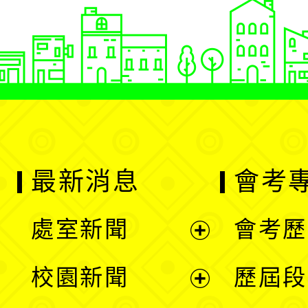
最新消息
會考
處室新聞
會考歷
展
校園新聞
歷屆段
開
展