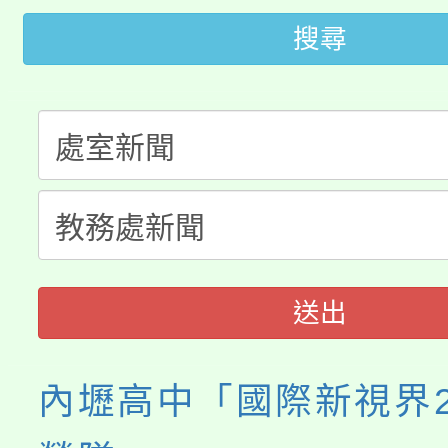
轉知中國文化大學推廣
代理(課)教師甄選結果(
搜尋
轉知苗栗縣政府辦理11
《TA101》溝通分析
桃園市115學年度學生
縣市「校園短影音徵選
程，歡迎學生輔導中心
「桃園市補助參觀特色
要點
門員」簡章及活動海報
心理、諮商輔導、社會
115年度「教育部表揚
展演活動實施計畫」
踴躍報名參加。
系所師生報名參加。
義教育推展貢獻獎」
送出
內壢高中「國際新視界2