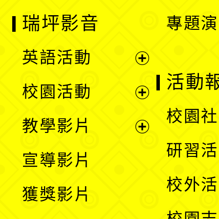
瑞坪影音
專題演
英語活動
展
活動
校園活動
開
展
校園社
教學影片
選
開
展
研習活
宣導影片
單
選
開
校外活
獲獎影片
單
選
校園志