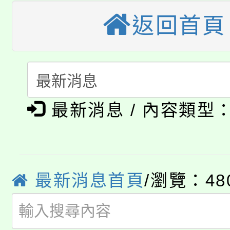
轉知苗栗縣政府辦理11
《TA101》溝通分析
返回首頁
桃園市115學年度學生
縣市「校園短影音徵選
程，歡迎學生輔導中心
「桃園市補助參觀特色
要點
門員」簡章及活動海報
心理、諮商輔導、社會
115年度「教育部表揚
展演活動實施計畫」
踴躍報名參加。
系所師生報名參加。
公告本校115學年度第1
義教育推展貢獻獎」
最新消息 / 內容類型
「2026金融保險知識
代理(課)教師甄選結果(
桃園市115學年度學生
車」活動
最新消息首頁
/瀏覽：48
公告本校115學年度第
生本土語及新住民語歌
公告本校115學年度第
代理(課)教師甄選結果(