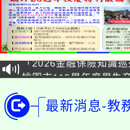
公告本校115學年度第1
「2026金融保險知識
代理(課)教師甄選結果(
桃園市115學年度學生
車」活動
公告本校115學年度第
生本土語及新住民語歌
公告本校115學年度第
最新消息-教
代理(課)教師甄選結果(
轉知中國文化大學推廣
代理(課)教師甄選結果(