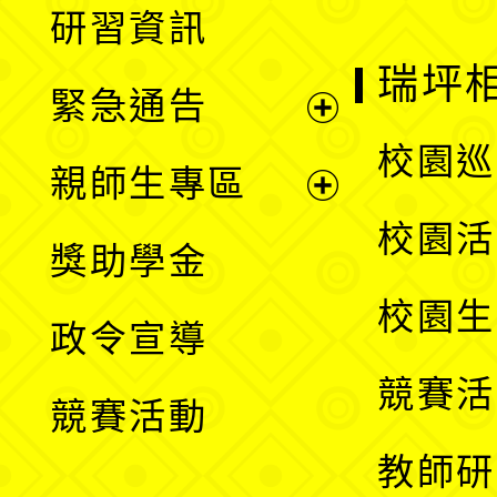
研習資訊
選
開
瑞坪
緊急通告
單
選
展
校園巡
親師生專區
單
開
展
校園活
獎助學金
選
開
校園生
政令宣導
單
選
競賽活
競賽活動
單
教師研