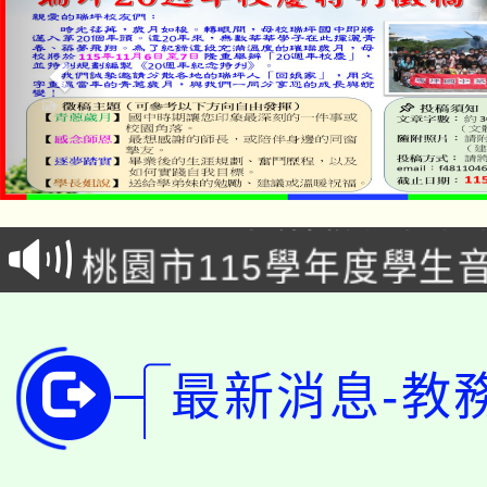
公告本校115學年度第1
「2026金融保險知識
代理(課)教師甄選結果(
桃園市115學年度學生
車」活動
公告本校115學年度第
生本土語及新住民語歌
公告本校115學年度第
代理(課)教師甄選結果(
最新消息-教
轉知中國文化大學推廣
代理(課)教師甄選結果(
轉知苗栗縣政府辦理11
《TA101》溝通分析