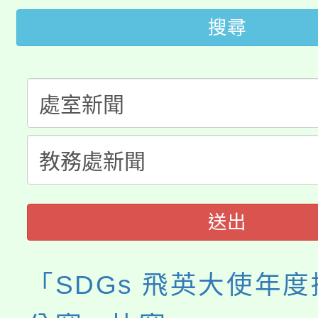
轉知苗栗縣政府辦理11
《TA101》溝通分析
搜尋
桃園市115學年度學生
縣市「校園短影音徵選
程，歡迎學生輔導中心
「桃園市補助參觀特色
要點
門員」簡章及活動海報
心理、諮商輔導、社會
115年度「教育部表揚
展演活動實施計畫」
踴躍報名參加。
系所師生報名參加。
義教育推展貢獻獎」
送出
「SDGs 飛英大使年