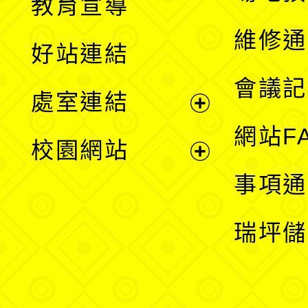
教育宣導
開
維修通
好站連結
選
會議記
處室連結
單
展
網站F
校園網站
開
展
事項通
選
開
瑞坪儲
單
選
單