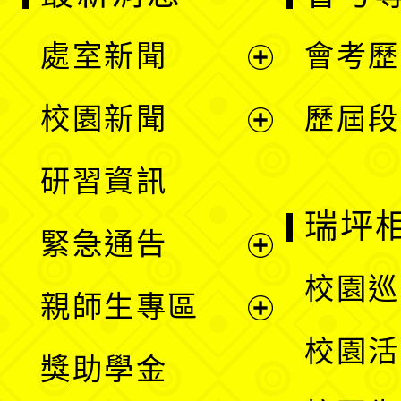
處室新聞
會考歷
展
校園新聞
歷屆段
開
展
研習資訊
選
開
瑞坪
緊急通告
單
選
展
校園巡
親師生專區
單
開
展
校園活
獎助學金
選
開