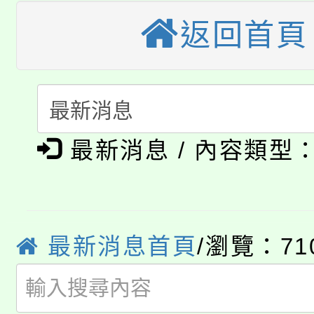
桃園市115學年度學生
縣市「校園短影音徵選
程，歡迎學生輔導中心
返回首頁
「桃園市補助參觀特色
要點
門員」簡章及活動海報
心理、諮商輔導、社會
115年度「教育部表揚
展演活動實施計畫」
踴躍報名參加。
系所師生報名參加。
公告本校115學年度第1
義教育推展貢獻獎」
最新消息 / 內容類型
「2026金融保險知識
代理(課)教師甄選結果(
桃園市115學年度學生
車」活動
公告本校115學年度第
生本土語及新住民語歌
最新消息首頁
/瀏覽：71
公告本校115學年度第
代理(課)教師甄選結果(
轉知中國文化大學推廣
代理(課)教師甄選結果(