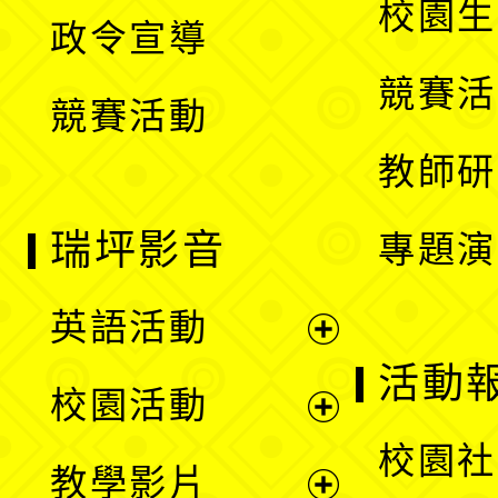
校園生
政令宣導
單
選
競賽活
競賽活動
單
教師研
瑞坪影音
專題演
英語活動
展
活動
校園活動
開
展
校園社
教學影片