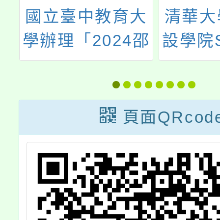
大
清華大學辦理課
臺灣師
邵
設學院S2課程方
辦「探
育
案徵選企劃
與教
的
討
頁面QRcod