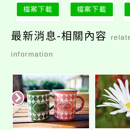
行榜積分
00001
檔案下載
檔案下載
賽」比賽
最新消息-相關內容
relat
information