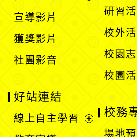
選
開
展
研習活
宣導影片
單
選
開
校外活
獲獎影片
單
選
校園志
社團影音
單
校園活
好站連結
校務
線上自主學習
展
場地預