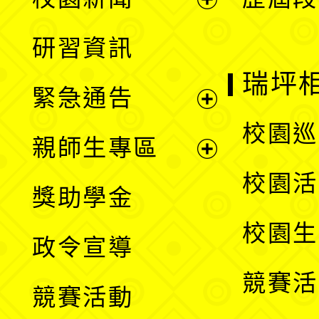
開
展
研習資訊
選
開
瑞坪
緊急通告
單
選
展
校園巡
親師生專區
單
開
展
校園活
獎助學金
選
開
校園生
政令宣導
單
選
競賽活
競賽活動
單