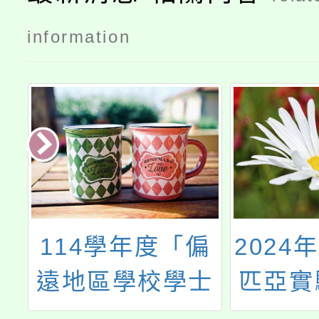
information
偏
2024年物理奧林
中國文
士
匹亞實驗教師研
南語&
國
習寒假營隊
語言