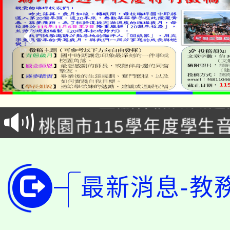
公告本校115學年度第1
「2026金融保險知識
代理(課)教師甄選結果(
桃園市115學年度學生
車」活動
公告本校115學年度第
生本土語及新住民語歌
公告本校115學年度第
代理(課)教師甄選結果(
最新消息-教
轉知中國文化大學推廣
代理(課)教師甄選結果(
轉知苗栗縣政府辦理11
《TA101》溝通分析