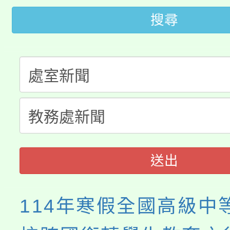
轉知苗栗縣政府辦理11
《TA101》溝通分析
搜尋
桃園市115學年度學生
縣市「校園短影音徵選
程，歡迎學生輔導中心
「桃園市補助參觀特色
要點
門員」簡章及活動海報
心理、諮商輔導、社會
115年度「教育部表揚
展演活動實施計畫」
踴躍報名參加。
系所師生報名參加。
義教育推展貢獻獎」
送出
114年寒假全國高級中