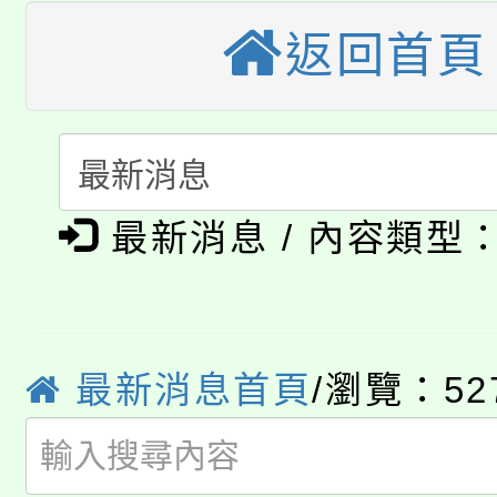
桃園市115學年度學生
縣市「校園短影音徵選
程，歡迎學生輔導中心
返回首頁
「桃園市補助參觀特色
要點
門員」簡章及活動海報
心理、諮商輔導、社會
115年度「教育部表揚
展演活動實施計畫」
踴躍報名參加。
系所師生報名參加。
公告本校115學年度第1
義教育推展貢獻獎」
最新消息 / 內容類型
「2026金融保險知識
代理(課)教師甄選結果(
桃園市115學年度學生
車」活動
公告本校115學年度第
生本土語及新住民語歌
最新消息首頁
/瀏覽：52
公告本校115學年度第
代理(課)教師甄選結果(
轉知中國文化大學推廣
代理(課)教師甄選結果(