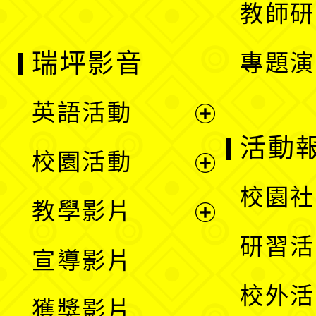
教師研
瑞坪影音
專題演
英語活動
展
活動
校園活動
開
展
校園社
教學影片
選
開
展
研習活
宣導影片
單
選
開
校外活
獲獎影片
單