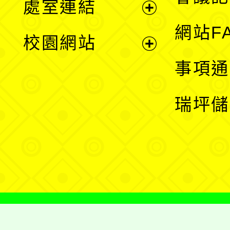
處室連結
單
展
網站F
校園網站
開
展
事項通
選
開
瑞坪儲
單
選
單