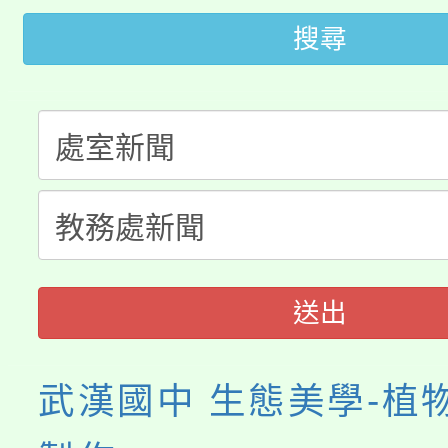
代理(課)教師甄選結果(
搜尋
桃園市115學年度學生
車」活動
公告本校115學年度第
生本土語及新住民語歌
公告本校115學年度第
代理(課)教師甄選結果(
轉知中國文化大學推廣
代理(課)教師甄選結果(
《TA101》溝通分析
程，歡迎學生輔導中心
送出
心理、諮商輔導、社會
武漢國中 生態美學-植
系所師生報名參加。