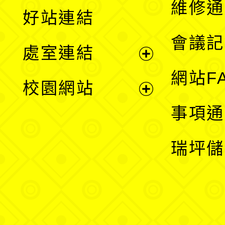
維修通
好站連結
選
會議記
處室連結
單
展
網站F
校園網站
開
展
事項通
選
開
瑞坪儲
單
選
單