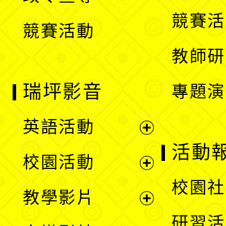
選
競賽活
競賽活動
單
教師研
瑞坪影音
專題演
英語活動
展
活動
校園活動
開
展
校園社
教學影片
選
開
展
研習活