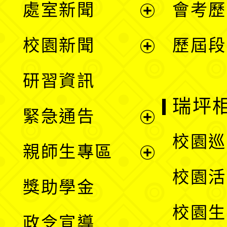
處室新聞
會考歷
展
校園新聞
歷屆段
開
展
研習資訊
選
開
瑞坪
緊急通告
單
選
展
校園巡
親師生專區
單
開
展
校園活
獎助學金
選
開
校園生
政令宣導
單