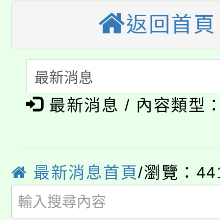
車」活動
返回首頁
公告本校115學年度第
生本土語及新住民語歌
公告本校115學年度第
代理(課)教師甄選結果(
轉知中國文化大學推廣
代理(課)教師甄選結果(
淨零綠生活教案入校路
《TA101》溝通分析
最新消息 / 內容類型
115年食農教育專業人
會
程，歡迎學生輔導中心
學期銜接期間理賠案件
程
心理、諮商輔導、社會
淨零綠領人才培育課程
學籍身 分審查程序及
最新消息首頁
/瀏覽：44
系所師生報名參加。
公告本校115學年度第1
版
「2026金融保險知識