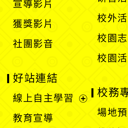
宣導影片
單
選
開
校外活
獲獎影片
單
選
校園志
社團影音
單
校園活
好站連結
校務
線上自主學習
展
場地預
教育宣導
開