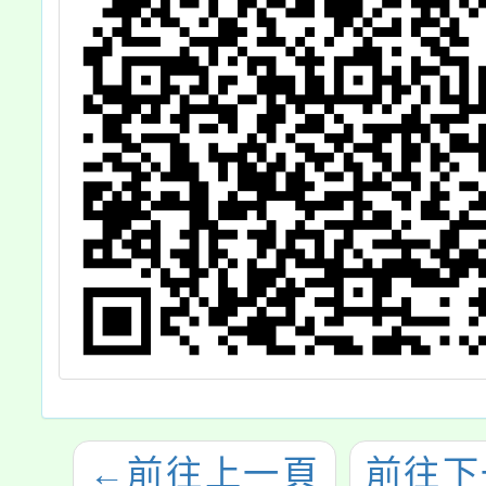
←
前往上一頁
前往下