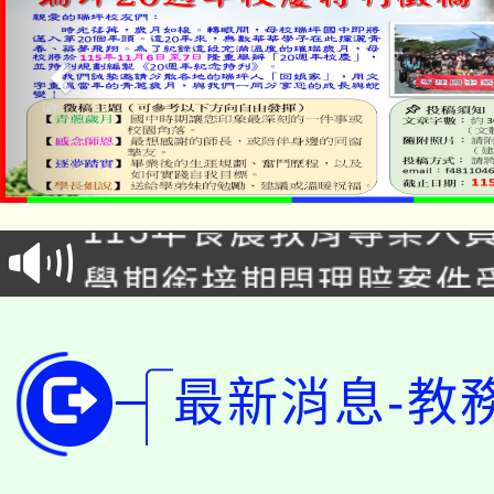
淨零綠生活教案入校路
115年食農教育專業人
會
學期銜接期間理賠案件
程
淨零綠領人才培育課程
學籍身 分審查程序及
公告本校115學年度第1
版
最新消息-教
「2026金融保險知識
代理(課)教師甄選結果(
桃園市115學年度學生