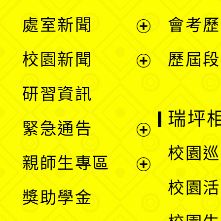
處室新聞
會考歷
展
校園新聞
歷屆段
開
展
研習資訊
選
開
瑞坪
緊急通告
單
選
展
校園巡
親師生專區
單
開
展
校園活
獎助學金
選
開