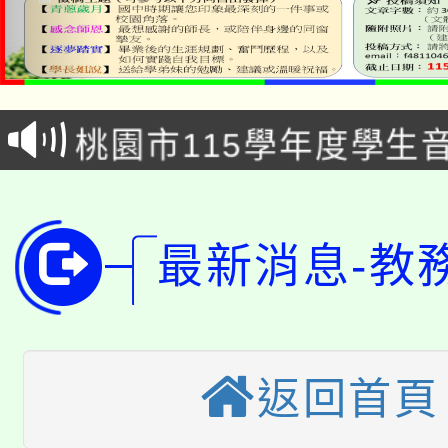
公告本校115學年度第1
「2026金融保險知識
代理(課)教師甄選結果(
桃園市115學年度學生
車」活動
公告本校115學年度第
生本土語及新住民語歌
公告本校115學年度第
代理(課)教師甄選結果(
最新消息-教
轉知中國文化大學推廣
代理(課)教師甄選結果(
轉知苗栗縣政府辦理11
《TA101》溝通分析
桃園市115學年度學生
縣市「校園短影音徵選
程，歡迎學生輔導中心
返回首頁
「桃園市補助參觀特色
要點
門員」簡章及活動海報
心理、諮商輔導、社會