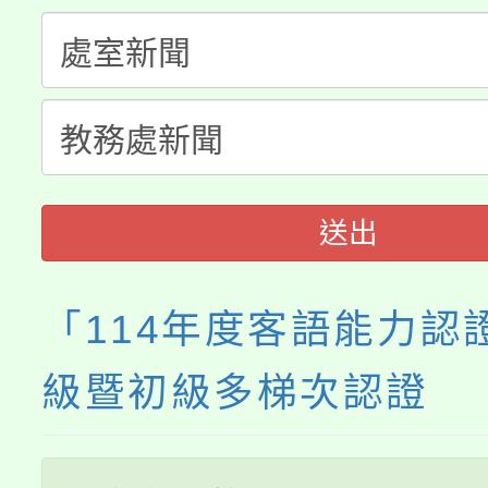
「桃園市補助參觀特色
要點
門員」簡章及活動海報
心理、諮商輔導、社會
115年度「教育部表揚
展演活動實施計畫」
踴躍報名參加。
系所師生報名參加。
義教育推展貢獻獎」
送出
「114年度客語能力認
級暨初級多梯次認證