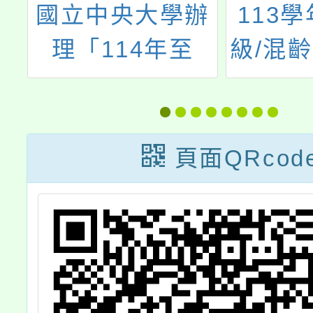
辦
113學年度跨年
臺師大
級/混齡教學計畫
年「中
語
公開觀議課暨課
教學在
暨
例研討會
能學
資
頁面QRcod
語
北