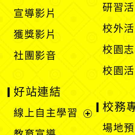
開
展
研習活
宣導影片
單
選
開
校外活
獲獎影片
單
選
校園志
社團影音
單
校園活
好站連結
校務
線上自主學習
展
場地預
教育宣導