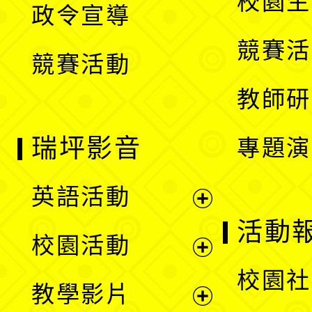
校園生
政令宣導
單
選
競賽活
競賽活動
單
教師研
瑞坪影音
專題演
英語活動
展
活動
校園活動
開
展
校園社
教學影片
選