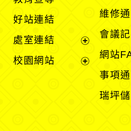
開
維修通
好站連結
選
會議記
處室連結
單
展
網站F
校園網站
開
展
事項通
選
開
瑞坪儲
單
選
單