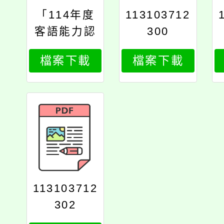
「114年度
113103712
客語能力認
300
證」基礎級
檔案下載
檔案下載
暨初級多梯
次認證
113103712
302