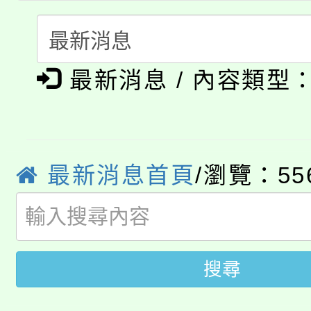
115年度「教育部表揚
展演活動實施計畫」
踴躍報名參加。
系所師生報名參加。
公告本校115學年度第1
義教育推展貢獻獎」
最新消息 / 內容類型
「2026金融保險知識
代理(課)教師甄選結果(
桃園市115學年度學生
車」活動
公告本校115學年度第
生本土語及新住民語歌
最新消息首頁
/瀏覽：55
公告本校115學年度第
代理(課)教師甄選結果(
轉知中國文化大學推廣
代理(課)教師甄選結果(
轉知苗栗縣政府辦理11
《TA101》溝通分析
搜尋
桃園市115學年度學生
縣市「校園短影音徵選
程，歡迎學生輔導中心