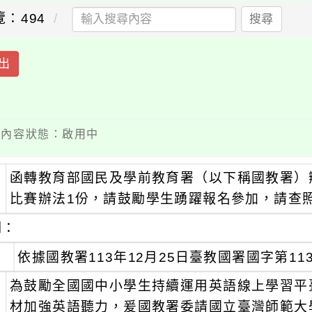
覽：494
搜尋
出
 / 內容狀態：啟用中
函轉教育部國民及學前教育署（以下稱國教署）辦理「1
：
比賽辦法1份，請鼓勵學生踴躍報名參加，請查
明：
、
依據國教署113年12月25日臺教國署國字第1135
、
為鼓勵全國國中小學生持續運用英語線上學習平臺（C
材加強英語聽力，爰國教署委請國立臺灣師範大學辦理旨