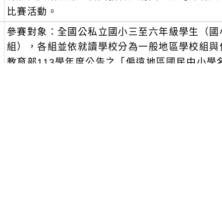
比賽活動。
、
參賽對象：全國公私立國小三至六年級學生（國
組），各組並依就讀學校分為一般地區學校組與
教育部113學年度公告之「偏遠地區國民中小
學校）。
、
報名及作答時間：自114年1月15日（星期三）至
報名後作答制，請參賽者務必確實填寫報名表，
（活動結束時間以平臺之網站顯示最後作答時間
、
報名方式：登入 Cool English 平臺(https://www
區/國中區)進入專區報名，一律採線上報名，以
、
自114年度開始新增教師獎勵機制，教師帶領
將予以敘獎，請鼓勵教師踴躍以團體報名方式帶
雲端帳號登入平臺參加比賽，俾利學生使用單一