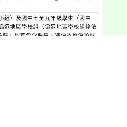
小組）及國中七至九年級學生（國中
偏遠地區學校組（偏遠地區學校組係依
學名錄」認定包含偏遠、特偏及極偏類型
114年2月21日（星期五），比賽採先
先完成報名作業，方能進入作答區作答
為憑）。
.coolenglish.edu.tw/)後依組別(國小
個人為單位參與，詳請參閱附件。
團體報名學生人數達比賽辦法所訂標準者
領學生參加比賽。另請鼓勵學生以教育
帳號即可登入多種線上學習平臺學習。