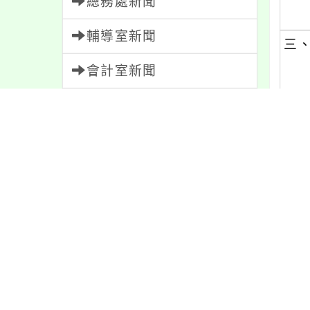
總務處新聞
輔導室新聞
三
會計室新聞
人事室新聞
四
家長會新聞
內容標籤
五
學習
109
資訊
337
六
重要
38
特色
6
宣導
274
報名
1151
課程
152