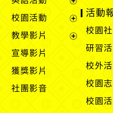
英語活動
展
活動
校園活動
開
展
校園社
教學影片
選
開
展
研習活
宣導影片
單
選
開
校外活
獲獎影片
單
選
校園志
社團影音
單
校園活