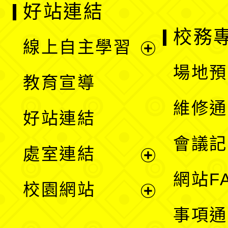
好站連結
校務
線上自主學習
展
場地預
教育宣導
開
維修通
好站連結
選
會議記
處室連結
單
展
網站F
校園網站
開
展
事項通