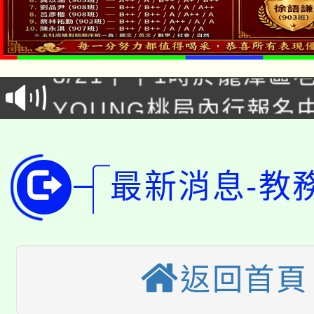
「本色祭」8/29、30
8/21下午1時於龍潭區
場熱烈登場!
YOUNG桃局內行報名
徵才活動。
8月14至27日，桃園
局官網。
115年桃園市運動會8/1
開!
最新消息-教
桃園市低收入戶享有免
田徑場及游泳池舉行。
大園自造教育及科技中心
視費優惠，中低收入戶
大溪自造教育及科技中心
返回首頁
份教師增能研習
半價優惠，詳情可洽有
淨零綠生活教案入校路
份教師研習