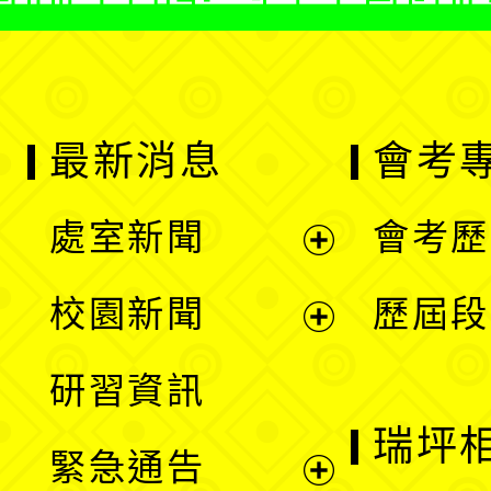
最新消息
會考
處室新聞
會考歷
展
校園新聞
歷屆段
開
展
研習資訊
選
開
瑞坪
緊急通告
單
選