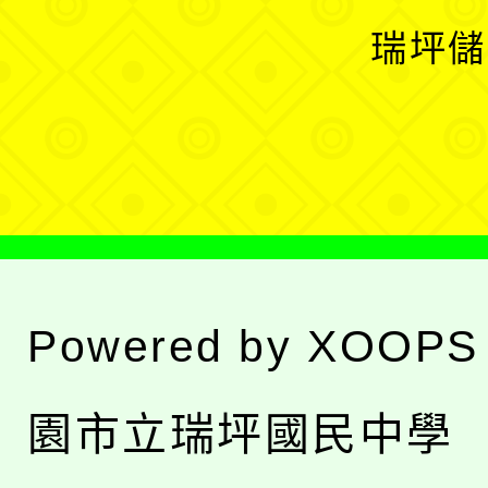
選
開
瑞坪儲
單
選
單
Powered by
XOOPS
園市立瑞坪國民中學