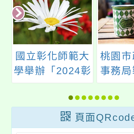
教
國立彰化師範大
桃園市
具
學舉辦「2024彰
事務局
徵
師地理探索營」
創客
發
頁面QRcod