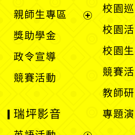
展
校園巡
親師生專區
單
開
展
校園活
獎助學金
選
開
校園生
政令宣導
單
選
競賽活
競賽活動
單
教師研
瑞坪影音
專題演