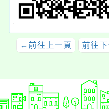
←
前往上一頁
前往下