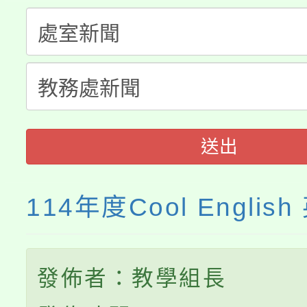
份教師增能研習
半價優惠，詳情可洽有
淨零綠生活教案入校路
份教師研習
者。
115年食農教育專業人
會
程
送出
114年度Cool Englis
發佈者：教學組長