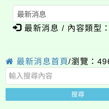
者。
115年食農教育專業人
會
「本色祭」8/29、30
程
最新消息 / 內容類型
8/21下午1時於龍潭區
場熱烈登場!
YOUNG桃局內行報名
徵才活動。
8月14至27日，桃園
局官網。
最新消息首頁
/瀏覽：49
115年桃園市運動會8/1
開!
桃園市低收入戶享有免
田徑場及游泳池舉行。
搜尋
大園自造教育及科技中心
視費優惠，中低收入戶
大溪自造教育及科技中心