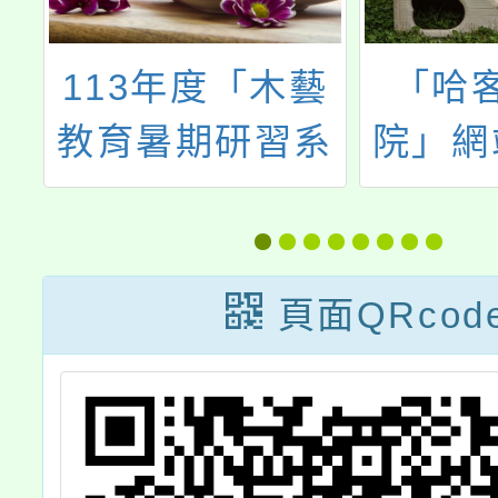
藝
「哈客網路學
樂學
系
院」網站新製日
統測
賞
常公務客語及客
工
語認證數位課程
頁面QRcod