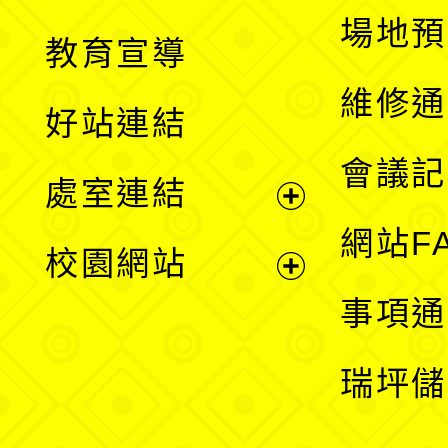
展
場地預
教育宣導
開
維修通
好站連結
選
會議記
處室連結
單
展
網站F
校園網站
開
展
事項通
選
開
瑞坪儲
單
選