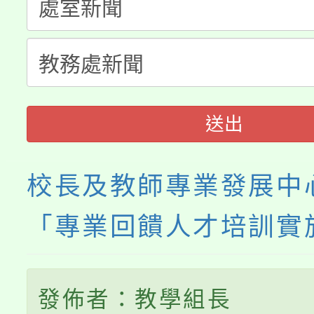
「桃園市補助參觀特色
要點
門員」簡章及活動海報
心理、諮商輔導、社會
115年度「教育部表揚
展演活動實施計畫」
踴躍報名參加。
系所師生報名參加。
義教育推展貢獻獎」
送出
校長及教師專業發展中
「專業回饋人才培訓實
發佈者：教學組長