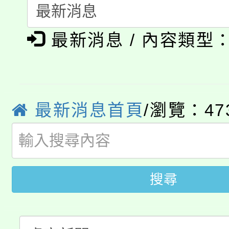
展演活動實施計畫」
踴躍報名參加。
系所師生報名參加。
公告本校115學年度第1
義教育推展貢獻獎」
最新消息 / 內容類型
「2026金融保險知識
代理(課)教師甄選結果(
桃園市115學年度學生
車」活動
公告本校115學年度第
生本土語及新住民語歌
最新消息首頁
/瀏覽：47
公告本校115學年度第
代理(課)教師甄選結果(
轉知中國文化大學推廣
代理(課)教師甄選結果(
轉知苗栗縣政府辦理11
搜尋
《TA101》溝通分析
桃園市115學年度學生
縣市「校園短影音徵選
程，歡迎學生輔導中心