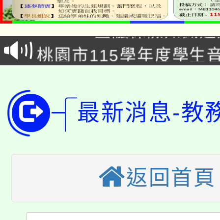
「2026金融保險知識
代理(課)教師甄選結果(
桃園市115學年度學生
車」活動
公告本校115學年度第
生本土語及新住民語歌
公告本校115學年度第
代理(課)教師甄選結果(
最新消息-教
轉知中國文化大學推廣
代理(課)教師甄選結果(
轉知苗栗縣政府辦理11
《TA101》溝通分析
桃園市115學年度學生
縣市「校園短影音徵選
返回首頁
程，歡迎學生輔導中心
「桃園市補助參觀特色
要點
門員」簡章及活動海報
心理、諮商輔導、社會
115年度「教育部表揚