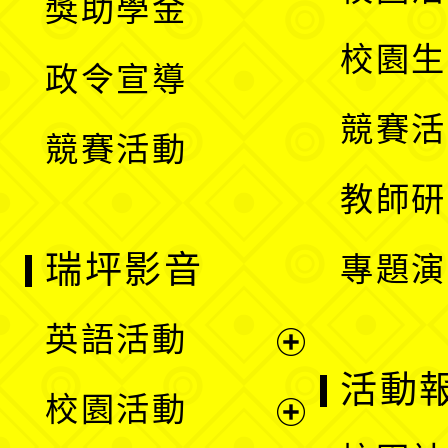
獎助學金
選
開
校園生
政令宣導
單
選
競賽活
競賽活動
單
教師研
瑞坪影音
專題演
英語活動
展
活動
校園活動
開