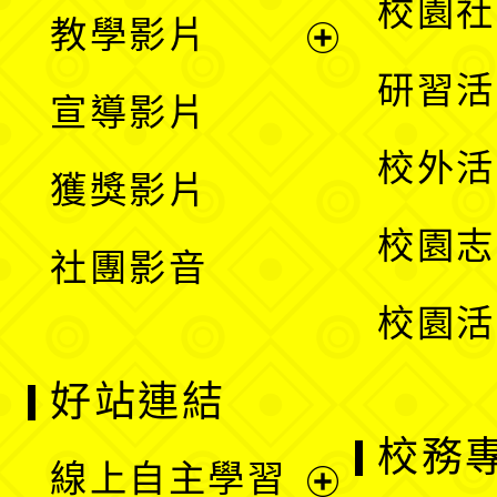
展
校園社
教學影片
選
開
展
研習活
宣導影片
單
選
開
校外活
獲獎影片
單
選
校園志
社團影音
單
校園活
好站連結
校務
線上自主學習