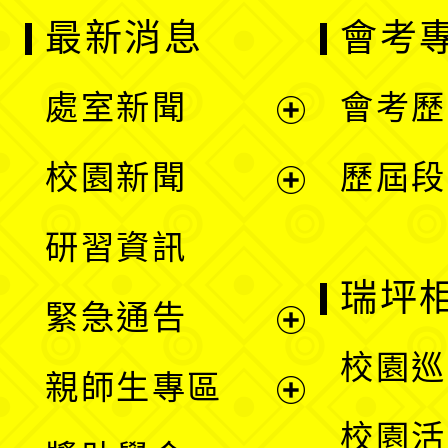
最新消息
會考
處室新聞
會考歷
展
校園新聞
歷屆段
開
展
研習資訊
選
開
瑞坪
緊急通告
單
選
展
校園巡
親師生專區
單
開
展
校園活