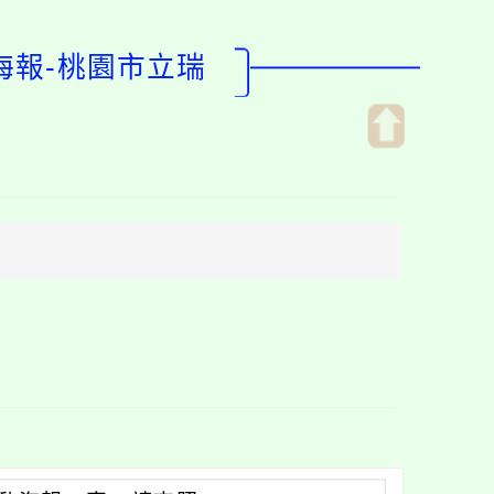
海報-桃園市立瑞
開
啟
上
方
區
塊