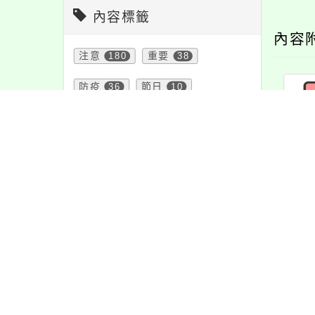
內容標籤
內容
注意
180
重要
38
防疫
36
節日
10
宣導
274
特色
6
公告
1610
報名
1151
緊急
2
課程
151
資訊
337
教學
38
「響
活動
1171
學習
109
頁面QRcode
最新