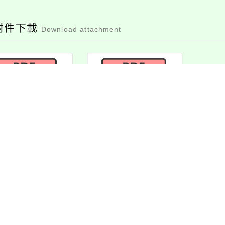
附件下載
Download attachment
應2025世界母語
attach1
日」活動海報
檔案下載
檔案下載
消息-相關內容
related information