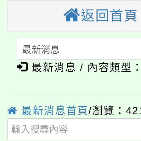
轉知苗栗縣政府辦理11
《TA101》溝通分析
返回首頁
桃園市115學年度學生
縣市「校園短影音徵選
程，歡迎學生輔導中心
「桃園市補助參觀特色
要點
門員」簡章及活動海報
心理、諮商輔導、社會
115年度「教育部表揚
展演活動實施計畫」
踴躍報名參加。
系所師生報名參加。
公告本校115學年度第1
義教育推展貢獻獎」
最新消息 / 內容類型
「2026金融保險知識
代理(課)教師甄選結果(
桃園市115學年度學生
車」活動
最新消息首頁
/瀏覽：42
公告本校115學年度第
生本土語及新住民語歌
公告本校115學年度第
代理(課)教師甄選結果(