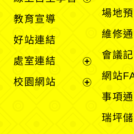
展
場地預
教育宣導
開
維修通
好站連結
選
會議記
處室連結
單
展
網站F
校園網站
開
展
事項通
選
開
瑞坪儲
單
選