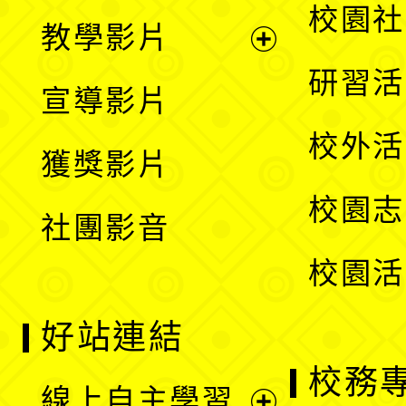
開
展
校園社
教學影片
選
開
展
研習活
宣導影片
單
選
開
校外活
獲獎影片
單
選
校園志
社團影音
單
校園活
好站連結
校務
線上自主學習