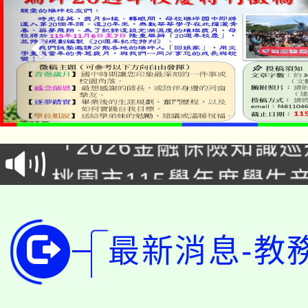
公告本校115學年度第1
「2026金融保險知識
代理(課)教師甄選結果(
桃園市115學年度學生
車」活動
公告本校115學年度第
生本土語及新住民語歌
公告本校115學年度第
代理(課)教師甄選結果(
最新消息-教
轉知中國文化大學推廣
代理(課)教師甄選結果(