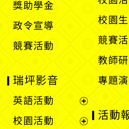
獎助學金
選
開
校園生
政令宣導
單
選
競賽活
競賽活動
單
教師研
瑞坪影音
專題演
英語活動
展
活動
校園活動