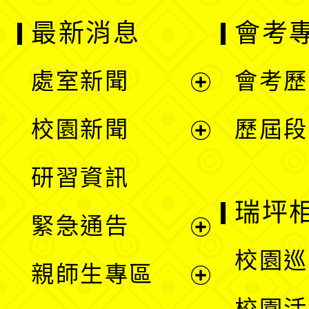
最新消息
會考
處室新聞
會考歷
展
校園新聞
歷屆段
開
展
研習資訊
選
開
瑞坪
緊急通告
單
選
展
校園巡
親師生專區
單
開
展
校園活