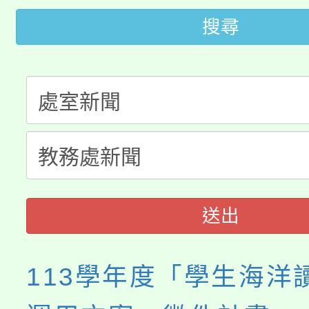
轉知中國文化大學推廣
代理(課)教師甄選結果(
搜尋
轉知苗栗縣政府辦理11
《TA101》溝通分析
桃園市115學年度學生
縣市「校園短影音徵選
程，歡迎學生輔導中心
「桃園市補助參觀特色
要點
門員」簡章及活動海報
心理、諮商輔導、社會
115年度「教育部表揚
展演活動實施計畫」
踴躍報名參加。
系所師生報名參加。
義教育推展貢獻獎」
送出
113學年度「學生海洋