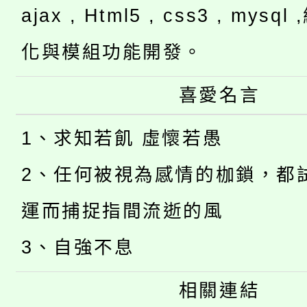
ajax , Html5 , css3 , mysq
化與模組功能開發。
喜愛名言
1、求知若飢 虛懷若愚
2、任何被視為感情的枷鎖，都
運而捕捉指間流逝的風
3、自強不息
相關連結