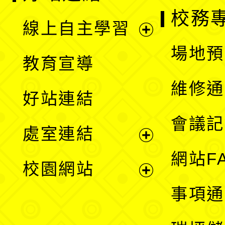
校務
線上自主學習
展
場地預
教育宣導
開
維修通
好站連結
選
會議記
處室連結
單
展
網站F
校園網站
開
展
事項通
選
開