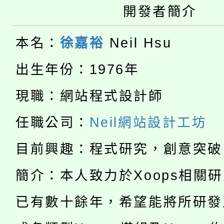
開發者簡介
大園自造教育及科技中心
視費優惠，中低收入戶
大溪自造教育及科技中心
份教師增能研習
本名：
徐嘉裕
Neil Hsu
半價優惠，詳情可洽有
淨零綠生活教案入校路
份教師研習
出生年份：1976年
者。
115年食農教育專業人
會
現職：網站程式設計師
「本色祭」8/29、30
程
任職公司：
Neil網站設計工坊
8/21下午1時於龍潭區
場熱烈登場!
目前興趣：程式研究，創意突破
YOUNG桃局內行報名
徵才活動。
簡介：本人致力於Xoops相關
8月14至27日，桃園
局官網。
已有數十餘年，希望能將所研發
115年桃園市運動會8/1
開!