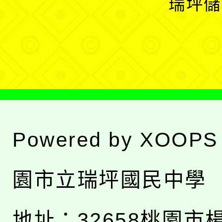
瑞坪儲
單
選
單
Powered by
XOOPS
園市立瑞坪國民中學
地址：
32658桃園市