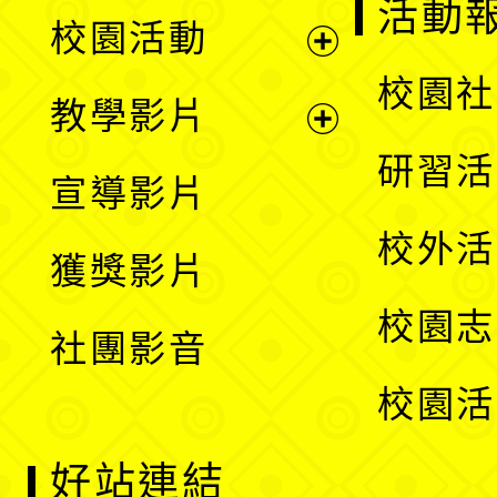
展
活動
校園活動
開
展
校園社
教學影片
選
開
展
研習活
宣導影片
單
選
開
校外活
獲獎影片
單
選
校園志
社團影音
單
校園活
好站連結