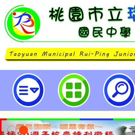
neilrpjhstyc網站設計者：徐嘉裕 N