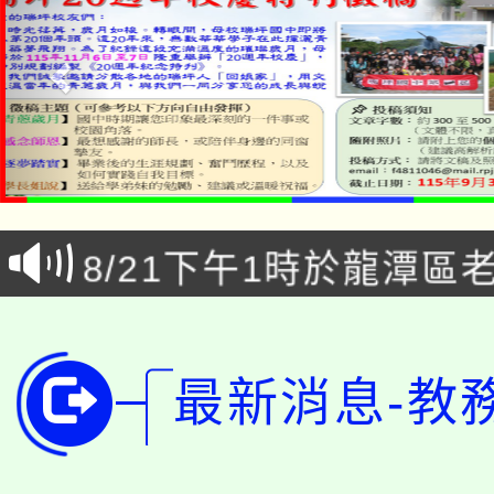
「本色祭」8/29、30
8/21下午1時於龍潭區
場熱烈登場!
YOUNG桃局內行報名
徵才活動。
8月14至27日，桃園
局官網。
最新消息-教
115年桃園市運動會8/1
開!
桃園市低收入戶享有免
田徑場及游泳池舉行。