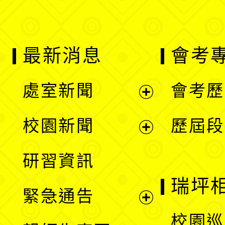
最新消息
會考
處室新聞
會考歷
展
校園新聞
歷屆段
開
展
研習資訊
選
開
瑞坪
緊急通告
單
選
展
校園巡