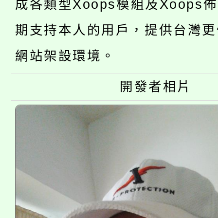
成各類型Xoops模組及Xoops
桃園市低收入戶享有免
田徑場及游泳池舉行。
期支持本人的用戶，提供台灣更
大園自造教育及科技中心
視費優惠，中低收入戶
網站架設環境。
大溪自造教育及科技中心
份教師增能研習
半價優惠，詳情可洽有
開發者相片
淨零綠生活教案入校路
份教師研習
者。
115年食農教育專業人
會
程