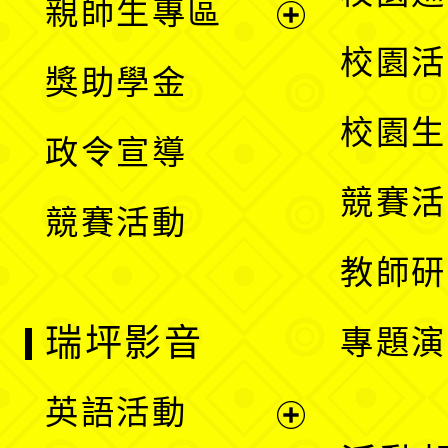
親師生專區
單
開
展
校園活
獎助學金
選
開
校園生
政令宣導
單
選
競賽活
競賽活動
單
教師研
瑞坪影音
專題演
英語活動